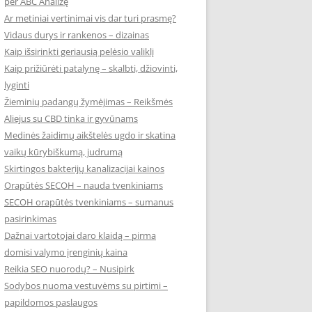
per ABC Analizę
Ar metiniai vertinimai vis dar turi prasmę?
Vidaus durys ir rankenos – dizainas
Kaip išsirinkti geriausią pelėsio valiklį
Kaip prižiūrėti patalynę – skalbti, džiovinti,
lyginti
Žieminių padangų žymėjimas – Reikšmės
Aliejus su CBD tinka ir gyvūnams
Medinės žaidimų aikštelės ugdo ir skatina
vaikų kūrybiškumą, judrumą
Skirtingos bakterijų kanalizacijai kainos
Orapūtės SECOH – nauda tvenkiniams
SECOH orapūtės tvenkiniams – sumanus
pasirinkimas
Dažnai vartotojai daro klaidą – pirma
domisi valymo įrenginių kaina
Reikia SEO nuorodų? – Nusipirk
Sodybos nuoma vestuvėms su pirtimi –
papildomos paslaugos