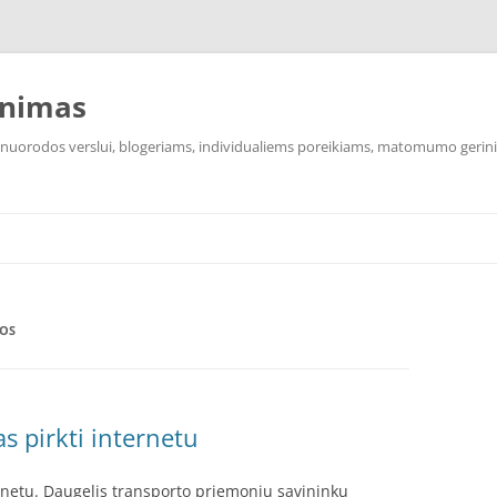
inimas
s nuorodos verslui, blogeriams, individualiems poreikiams, matomumo gerin
GOS
s pirkti internetu
rnetu. Daugelis transporto priemonių savininkų