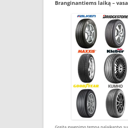
Branginantiems laiką – vas
Greitą gyvenimo tempą palaikantys sup