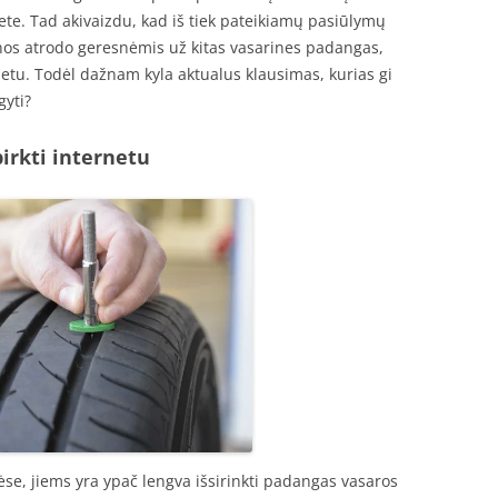
te. Tad akivaizdu, kad iš tiek pateikiamų pasiūlymų
enos atrodo geresnėmis už kitas vasarines padangas,
rnetu. Todėl dažnam kyla aktualus klausimas, kurias gi
gyti?
irkti internetu
vėse, jiems yra ypač lengva išsirinkti padangas vasaros