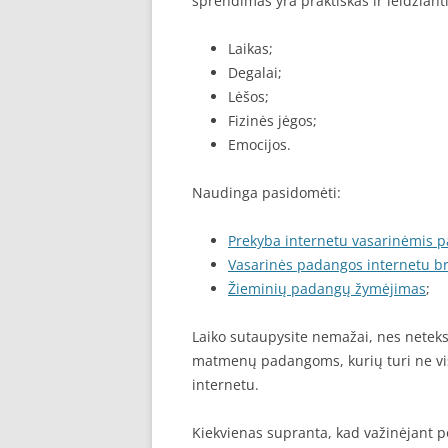
sprendimas yra praktiškas ir leidžiant
Laikas;
Degalai;
Lėšos;
Fizinės jėgos;
Emocijos.
Naudinga pasidomėti:
Prekyba internetu vasarinėmis 
Vasarinės padangos internetu b
Žieminių padangų žymėjimas
;
Laiko sutaupysite nemažai, nes neteks 
matmenų padangoms, kurių turi ne viso
internetu.
Kiekvienas supranta, kad važinėjant p