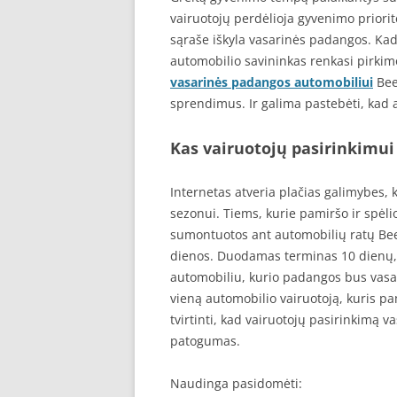
vairuotojų perdėlioja gyvenimo priorit
sąraše iškyla vasarinės padangos. Kad
automobilio savininkas renkasi pirki
vasarinės padangos automobiliui
Bee
sprendimus. Ir galima pastebėti, kad 
Kas vairuotojų pasirinkimui
Internetas atveria plačias galimybes, k
sezonui. Tiems, kurie pamiršo ir spėl
sumontuotos ant automobilių ratų Bee
dienos. Duodamas terminas 10 dienų, t
automobiliu, kurio padangos bus vasar
vieną automobilio vairuotoją, kuris pa
tvirtinti, kad vairuotojų pasirinkimą
patogumas.
Naudinga pasidomėti: