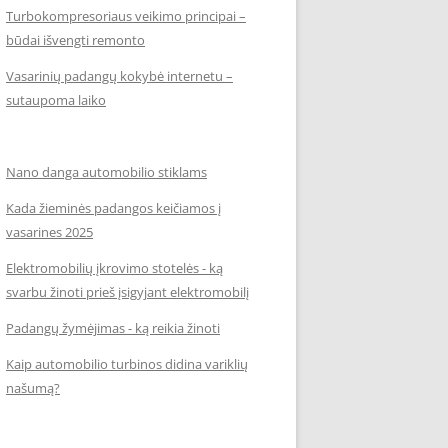
Turbokompresoriaus veikimo principai –
būdai išvengti remonto
Vasarinių padangų kokybė internetu –
sutaupoma laiko
Nano danga automobilio stiklams
Kada žieminės padangos keičiamos į
vasarines 2025
Elektromobilių įkrovimo stotelės - ką
svarbu žinoti prieš įsigyjant elektromobilį
Padangų žymėjimas - ką reikia žinoti
Kaip automobilio turbinos didina variklių
našumą?