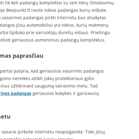
ti tik keli padangų komplektai su tam tikrų išmatavimų
e Beepunkt.lt rasite tokias padangas kurių ieškote.
 vasarines padangas pirkti internetu bus atsakytas
 padangos Jūsų automobiliui yra tokios, kurių matmenų
rba lipduko prie vairuotojų durelių vidaus. Priešingu
ir dėlioti geriausius asmeninius padangų komplektus.
imas paprasčiau
ertai pataria, kad geriausios vasarinės padangos
ms nereikės atlikti jokių protektoriaus gylio
ngsnius užtikrinant saugumą vairavimo metu. Tad
arines padangas
geriausios kokybės ir garsiausių
.
netu
 vasarai pirksite internetu neapsigavote. Toks Jūsų