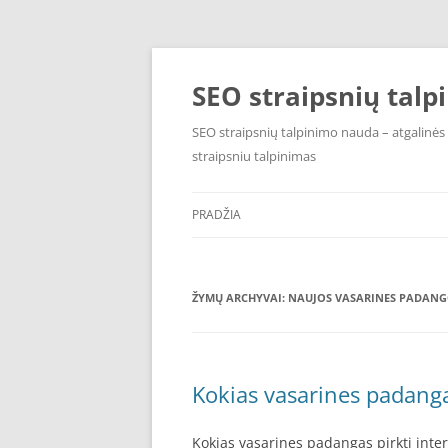
Pereiti
prie
turinio
SEO straipsnių talp
SEO straipsnių talpinimo nauda – atgalinė
straipsniu talpinimas
PRADŽIA
ŽYMŲ ARCHYVAI:
NAUJOS VASARINES PADAN
Kokias vasarines padanga
Kokias vasarines padangas pirkti inte