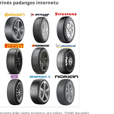
arinės padangos internetu
ranta koks jiems brangus yra laikas. Todėl daugelis