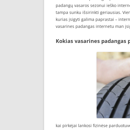
padangų vasaros sezonui ieško interne
tampa sunku išsirinkti geriausias. Vi
kurias įsigyti galima paprastai – inte
vasarines padangas internetu man įsi
Kokias vasarines padangas p
kai pirkėjai lankosi fizinėse parduotu