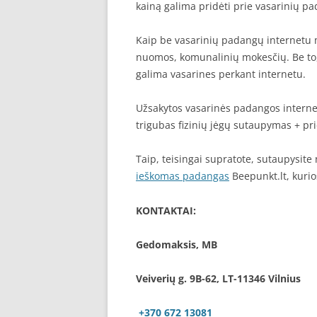
kainą galima pridėti prie vasarinių pa
Kaip be vasarinių padangų internetu 
nuomos, komunalinių mokesčių. Be to, 
galima vasarines perkant internetu.
Užsakytos vasarinės padangos internetu 
trigubas fizinių jėgų sutaupymas + prid
Taip, teisingai supratote, sutaupysite n
ieškomas padangas
Beepunkt.lt, kurios
KONTAKTAI:
Gedomaksis, MB
Veiverių g. 9B-62, LT-11346 Vilnius
+370 672 13081