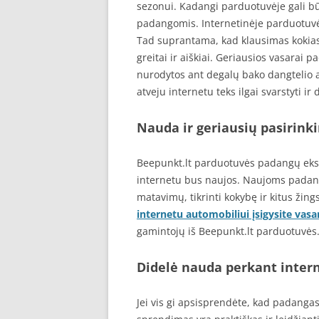
sezonui. Kadangi parduotuvėje gali bū
padangomis. Internetinėje parduotuvėj
Tad suprantama, kad klausimas kokias
greitai ir aiškiai. Geriausios vasarai
nurodytos ant degalų bako dangtelio a
atveju internetu teks ilgai svarstyti 
Nauda ir geriausių pasirink
Beepunkt.lt parduotuvės padangų eksp
internetu bus naujos. Naujoms padango
matavimų, tikrinti kokybę ir kitus ži
internetu automobiliui įsigysite vas
gamintojų iš Beepunkt.lt parduotuvės
Didelė nauda perkant inter
Jei vis gi apsisprendėte, kad padangas