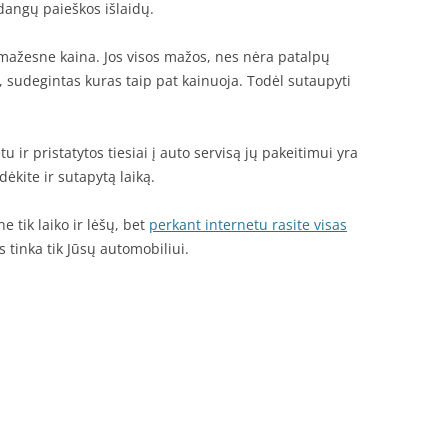
dangų paieškos išlaidų.
mažesne kaina. Jos visos mažos, nes nėra patalpų
sudegintas kuras taip pat kainuoja. Todėl sutaupyti
ir pristatytos tiesiai į auto servisą jų pakeitimui yra
ėkite ir sutapytą laiką.
e tik laiko ir lėšų, bet
perkant internetu rasite visas
 tinka tik Jūsų automobiliui.