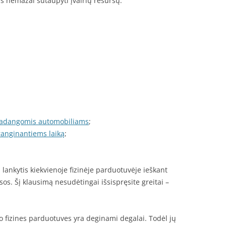
is nemažai sutaupyti įvairių resursų.
padangomis automobiliams
;
ranginantiems laiką
;
lankytis kiekvienoje fizinėje parduotuvėje ieškant
s. Šį klausimą nesudėtingai išsispręsite greitai –
o fizines parduotuves yra deginami degalai. Todėl jų