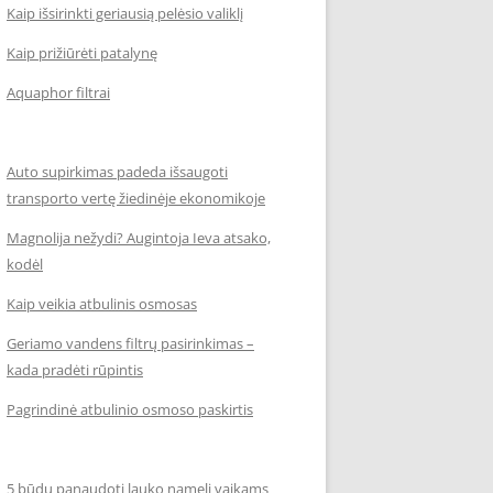
Kaip išsirinkti geriausią pelėsio valiklį
Kaip prižiūrėti patalynę
Aquaphor filtrai
Auto supirkimas padeda išsaugoti
transporto vertę žiedinėje ekonomikoje
Magnolija nežydi? Augintoja Ieva atsako,
kodėl
Kaip veikia atbulinis osmosas
Geriamo vandens filtrų pasirinkimas –
kada pradėti rūpintis
Pagrindinė atbulinio osmoso paskirtis
5 būdų panaudoti lauko namelį vaikams