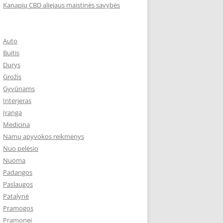
Kanapių CBD aliejaus maistinės savybės
Auto
Buitis
Durys
Grožis
Gyvūnams
Interjeras
Įranga
Medicina
Namų apyvokos reikmenys
Nuo pelėsio
Nuoma
Padangos
Paslaugos
Patalynė
Pramogos
Pramonei