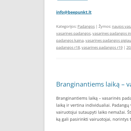
info@beepunkt.lt
Kategorijos:
Padangos
| Žymos:
naujos vas
vasarines padangos
,
vasarines padangos i
padangos kaina
,
vasarines padangos pigia
padangos r18
,
vasarines padangos r19
|
20
Branginantiems laiką – v
Branginantiems laiką – vasarinės pada
laiką ir vertina individualiai. Padang
vairuotojui sutaupyti laiko nemažai. Š
ką gali pasirinkti vairuotojai, norinty