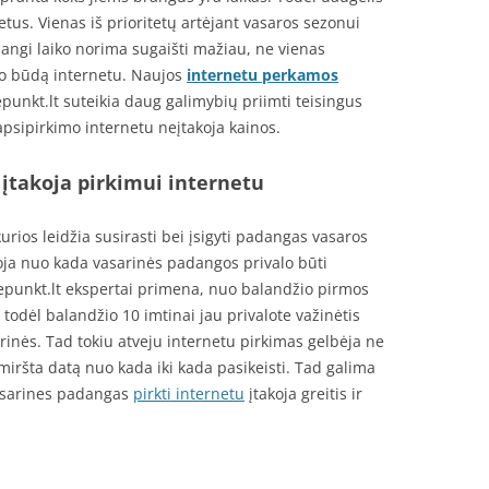
etus. Vienas iš prioritetų artėjant vasaros sezonui
angi laiko norima sugaišti mažiau, ne vienas
mo būdą internetu. Naujos
internetu perkamos
punkt.lt suteikia daug galimybių priimti teisingus
apsipirkimo internetu neįtakoja kainos.
 įtakoja pirkimui internetu
urios leidžia susirasti bei įsigyti padangas vasaros
ioja nuo kada vasarinės padangos privalo būti
punkt.lt ekspertai primena, nuo balandžio pirmos
odėl balandžio 10 imtinai jau privalote važinėtis
inės. Tad tokiu atveju internetu pirkimas gelbėja ne
miršta datą nuo kada iki kada pasikeisti. Tad galima
 vasarines padangas
pirkti internetu
įtakoja greitis ir