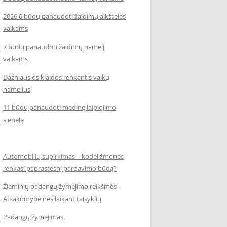
2026 6 būdų panaudoti žaidimų aikšteles
vaikams
7 būdų panaudoti žaidimų namelį
vaikams
Dažniausios klaidos renkantis vaikų
namelius
11 būdų panaudoti medinę laipiojimo
sienelę
Automobilių supirkimas – kodėl žmonės
renkasi paprastesnį pardavimo būdą?
Žieminių padangų žymėjimo reikšmės –
Atsakomybė nesilaikant taisyklių
Padangų žymėjimas