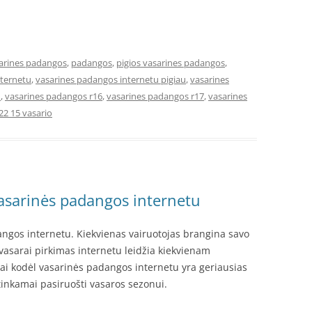
arines padangos
,
padangos
,
pigios vasarines padangos
,
nternetu
,
vasarines padangos internetu pigiau
,
vasarines
u
,
vasarines padangos r16
,
vasarines padangos r17
,
vasarines
22 15 vasario
asarinės padangos internetu
ngos internetu. Kiekvienas vairuotojas brangina savo
ų vasarai pirkimas internetu leidžia kiekvienam
tai kodėl vasarinės padangos internetu yra geriausias
s tinkamai pasiruošti vasaros sezonui.