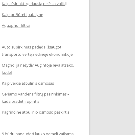
Kaip išsirinkti geriausią pelėsio valiklį
Kaip prižiūrėti patalynę
Aquaphor filtrai
Auto supirkimas padeda išsaugoti
transporto vertę žiedinėje ekonomikoje
Magnolija nežydi? Augintoja Ieva atsako,
kodėl
Kaip veikia atbulinis osmosas
Geriamo vandens filtrų pasirinkimas –
kada pradėti rūpintis
Pagrindinė atbulinio osmoso paskirtis
5 būdų panaudoti lauko namelį vaikams