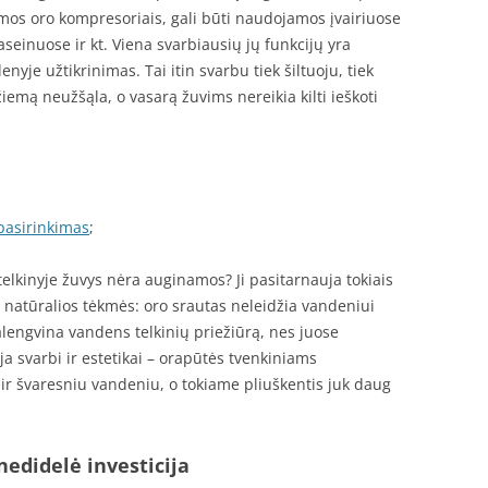
mos oro kompresoriais, gali būti naudojamos įvairiuose
einuose ir kt. Viena svarbiausių jų funkcijų yra
yje užtikrinimas. Tai itin svarbu tiek šiltuoju, tiek
emą neužšąla, o vasarą žuvims nereikia kilti ieškoti
pasirinkimas
;
elkinyje žuvys nėra auginamos? Ji pasitarnauja tokiais
ra natūralios tėkmės: oro srautas neleidžia vandeniui
palengvina vandens telkinių priežiūrą, nes juose
a svarbi ir estetikai – orapūtės tvenkiniams
 ir švaresniu vandeniu, o tokiame pliuškentis juk daug
nedidelė investicija