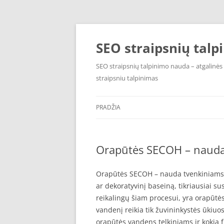
Pereiti
prie
turinio
SEO straipsnių talp
SEO straipsnių talpinimo nauda – atgalinė
straipsniu talpinimas
PRADŽIA
Orapūtės SECOH – nauda
Orapūtės SECOH – nauda tvenkiniams. Je
ar dekoratyvinį baseiną, tikriausiai s
reikalingų šiam procesui, yra orapūt
vandenį reikia tik žuvininkystės ūkiuo
orapūtės vandens telkiniams ir kokią fu