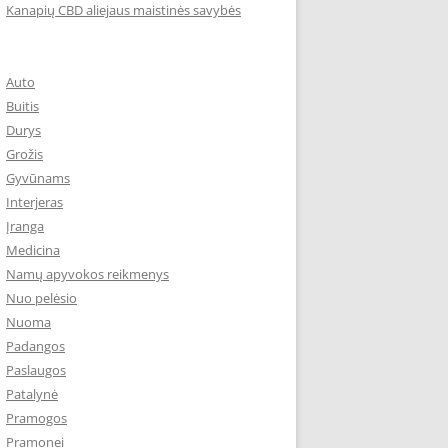
Kanapių CBD aliejaus maistinės savybės
Auto
Buitis
Durys
Grožis
Gyvūnams
Interjeras
Įranga
Medicina
Namų apyvokos reikmenys
Nuo pelėsio
Nuoma
Padangos
Paslaugos
Patalynė
Pramogos
Pramonei