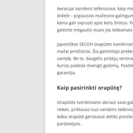
Aeracijai vandens telkiniuose, kaip mi
didelė – pigiausios mažesnio galingum
kaina gali svyruoti apie kelis šimtus.
galėsite mėgautis visais jos teikiamais
Japoniškos SECOH orapūtės tvenkiniams
mažai priežiūros. Šio gamintojo prekės
santykį. Be to, daugelis pirkėjų vert
kurios padeda išvengti gedimų. Pasiti
garantija.
Kaip pasirinkti orapūtę?
Orapūtės tvenkiniams skiriasi savo gal
reikės, priklauso nuo vandens telkinio, 
kokia orapūtė geriausiai atitiks porei
pardavėjais.