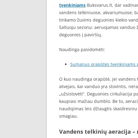
tvenkiniams
Buksvarus.lt, dar vadina
vandens telkiniuose, akvariumuose, bas
tinkamo žuvims deguonies kiekio vanden
šaltuoju sezonu: aeruojamas vanduo ži
deguonies į paviršių.
Naudinga pasidomėti:
Sumanus orapūtės tvenkiniams 
O kuo naudinga orapūtė, jei vandens t
atvejais, kai vanduo yra stovintis, nė
„užsistovėti“. Deguonies cirkuliacija 
kaupiasi mažiau dumblo. Be to, aeracij
naudojimas leis džiaugtis skaidresniu
smagiau.
Vandens telkinių aeracija – 