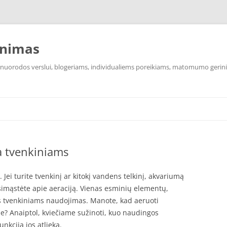
inimas
s nuorodos verslui, blogeriams, individualiems poreikiams, matomumo gerin
 tvenkiniams
i turite tvenkinį ar kitokį vandens telkinį, akvariumą
usimąstėte apie aeraciją. Vienas esminių elementų,
ės tvenkiniams naudojimas. Manote, kad aeruoti
se? Anaiptol, kviečiame sužinoti, kuo naudingos
nkciją jos atlieka.