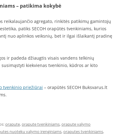
niams – patikima kokybė
ros reikalaujančio agregato, rinkitės patikimų gamintojų
 estetika, patiks SECOH orapūtės tvenkiniams, kurios
antį nuo aplinkos veiksnių, bet ir ilgai išlaikantį pradinę
os ir padeda džiaugtis visais vandens telkinių
 susimąstyti kiekvienas tvenkinio, kūdros ar kito
 tvenkinio priežiūrai
– orapūtės SECOH Buksvarus.lt
ums.
os:
orapute
,
orapute tvenkiniams
,
orapute valymo
utes nuoteku valymo irenginiams
,
oraputes tvenkiniams
,