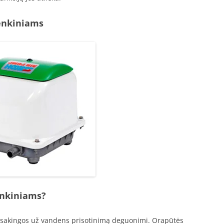
enkiniams
enkiniams?
tsakingos už vandens prisotinimą deguonimi. Orapūtės