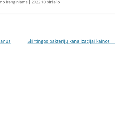
mo irenginiams
|
2022 10 birželio
manus
Skirtingos bakterijų kanalizacijai kainos
→