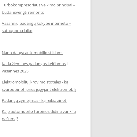
Turbokompresoriaus veikimo principai –
būdai išvengti remonto
Vasarinių padangų kokybė internetu –
sutaupoma laiko
Nano danga automobilio stiklams
Kada žieminės padangos keičiamos į
vasarines 2025
Elektromobilių įkrovimo stotelės - ką
svarbu žinoti prieš įsigyjant elektromobilį
Padangų žymėjimas - ką reikia žinoti
Kaip automobilio turbinos didina variklių
našumą?