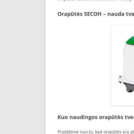
Orapūtės SECOH – nauda tv
Kuo naudingos orapūtės tv
Pradėkime nuo to, kad orapūtės yra a