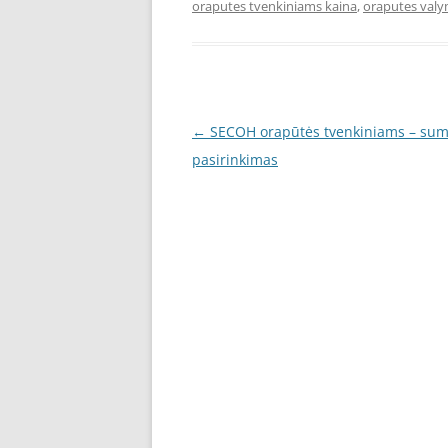
oraputes tvenkiniams kaina
,
oraputes valy
Įrašo
←
SECOH orapūtės tvenkiniams – su
navigacija
pasirinkimas