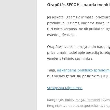
Orapūtės SECOH – nauda tvenki
Jei ieškote ilgaamžio ir mažai priežiū
produkciją. O tiems, kuriems svarbi ir
turi tvirtą korpusą, ne tik puikiai saug
estetinę išvaizdą.
Orapūtės tvenkiniams yra itin nauding
privalumais, todėl apie aeraciją turėtų
vandens telkinio savininkas.
Taigi,
ieškantiems praktiško sprendimo
bus vienas geriausių pasirinkimų ir J
Straipsniu talpinimas
Kategorijos:
Buitis
,
Įranga
,
Pramonei
| Žym
irenginiams
,
oraputes
,
oraputes kaina
,
orap