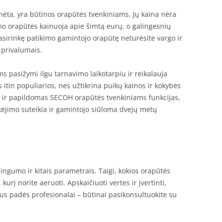
nėta, yra būtinos orapūtės tvenkiniams. Jų kaina nėra
o orapūtės kainuoja apie šimtą eurų, o galingesnių
 Pasirinkę patikimo gamintojo orapūtę neturėsite vargo ir
 privalumais.
 pasižymi ilgu tarnavimo laikotarpiu ir reikalauja
 itin populiarios, nes užtikrina puikų kainos ir kokybės
ina ir papildomas SECOH orapūtės tvenkiniams funkcijas,
kėjimo suteikia ir gamintojo siūloma dvejų metų
ingumo ir kitais parametrais. Taigi, kokios orapūtės
kurį norite aeruoti. Apskaičiuoti vertes ir įvertinti,
kius padės profesionalai – būtinai pasikonsultuokite su