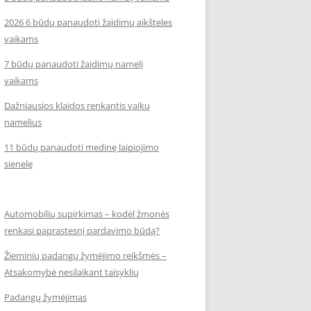
2026 6 būdų panaudoti žaidimų aikšteles
vaikams
7 būdų panaudoti žaidimų namelį
vaikams
Dažniausios klaidos renkantis vaikų
namelius
11 būdų panaudoti medinę laipiojimo
sienelę
Automobilių supirkimas – kodėl žmonės
renkasi paprastesnį pardavimo būdą?
Žieminių padangų žymėjimo reikšmės –
Atsakomybė nesilaikant taisyklių
Padangų žymėjimas