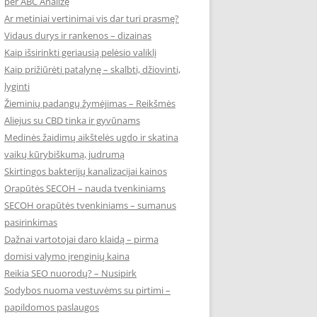
per ABC Analizę
Ar metiniai vertinimai vis dar turi prasmę?
Vidaus durys ir rankenos – dizainas
Kaip išsirinkti geriausią pelėsio valiklį
Kaip prižiūrėti patalynę – skalbti, džiovinti,
lyginti
Žieminių padangų žymėjimas – Reikšmės
Aliejus su CBD tinka ir gyvūnams
Medinės žaidimų aikštelės ugdo ir skatina
vaikų kūrybiškumą, judrumą
Skirtingos bakterijų kanalizacijai kainos
Orapūtės SECOH – nauda tvenkiniams
SECOH orapūtės tvenkiniams – sumanus
pasirinkimas
Dažnai vartotojai daro klaidą – pirma
domisi valymo įrenginių kaina
Reikia SEO nuorodų? – Nusipirk
Sodybos nuoma vestuvėms su pirtimi –
papildomos paslaugos