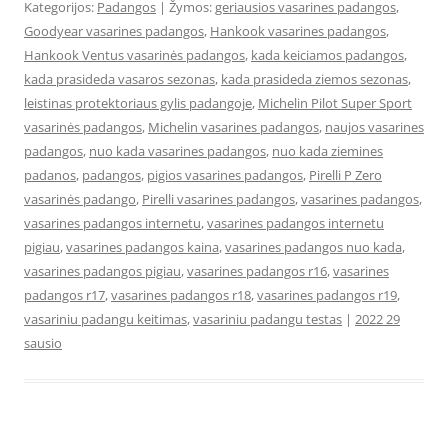
Kategorijos:
Padangos
| Žymos:
geriausios vasarines padangos
,
Goodyear vasarines padangos
,
Hankook vasarines padangos
,
Hankook Ventus vasarinės padangos
,
kada keiciamos padangos
,
kada prasideda vasaros sezonas
,
kada prasideda ziemos sezonas
,
leistinas protektoriaus gylis padangoje
,
Michelin Pilot Super Sport
vasarinės padangos
,
Michelin vasarines padangos
,
naujos vasarines
padangos
,
nuo kada vasarines padangos
,
nuo kada ziemines
padanos
,
padangos
,
pigios vasarines padangos
,
Pirelli P Zero
vasarinės padango
,
Pirelli vasarines padangos
,
vasarines padangos
,
vasarines padangos internetu
,
vasarines padangos internetu
pigiau
,
vasarines padangos kaina
,
vasarines padangos nuo kada
,
vasarines padangos pigiau
,
vasarines padangos r16
,
vasarines
padangos r17
,
vasarines padangos r18
,
vasarines padangos r19
,
vasariniu padangu keitimas
,
vasariniu padangu testas
|
2022 29
sausio