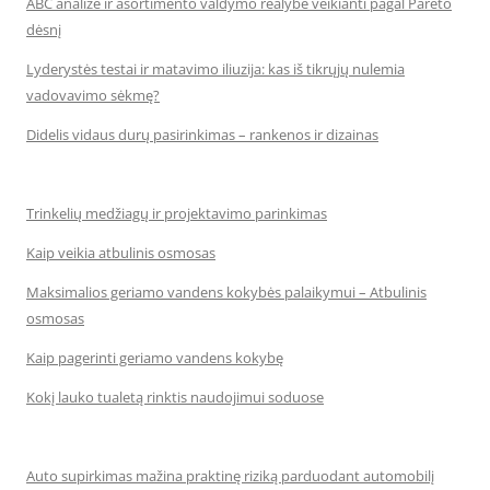
ABC analizė ir asortimento valdymo realybė veikianti pagal Pareto
dėsnį
Lyderystės testai ir matavimo iliuzija: kas iš tikrųjų nulemia
vadovavimo sėkmę?
Didelis vidaus durų pasirinkimas – rankenos ir dizainas
Trinkelių medžiagų ir projektavimo parinkimas
Kaip veikia atbulinis osmosas
Maksimalios geriamo vandens kokybės palaikymui – Atbulinis
osmosas
Kaip pagerinti geriamo vandens kokybę
Kokį lauko tualetą rinktis naudojimui soduose
Auto supirkimas mažina praktinę riziką parduodant automobilį