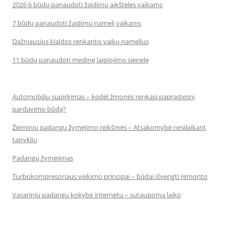
2026 6 būdų panaudoti žaidimų aikšteles vaikams
7 būdų panaudoti žaidimų namelį vaikams
Dažniausios klaidos renkantis vaikų namelius
11 būdų panaudoti medinę laipiojimo sienelę
Automobilių supirkimas – kodėl žmonės renkasi paprastesnį
pardavimo būdą?
Žieminių padangų žymėjimo reikšmės – Atsakomybė nesilaikant
taisyklių
Padangų žymėjimas
Turbokompresoriaus veikimo principai – būdai išvengti remonto
Vasarinių padangų kokybė internetu – sutaupoma laiko