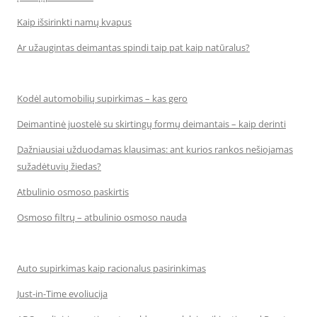
Kaip išsirinkti namų kvapus
Ar užaugintas deimantas spindi taip pat kaip natūralus?
Kodėl automobilių supirkimas – kas gero
Deimantinė juostelė su skirtingų formų deimantais – kaip derinti
Dažniausiai užduodamas klausimas: ant kurios rankos nešiojamas
sužadėtuvių žiedas?
Atbulinio osmoso paskirtis
Osmoso filtrų – atbulinio osmoso nauda
Auto supirkimas kaip racionalus pasirinkimas
Just-in-Time evoliucija