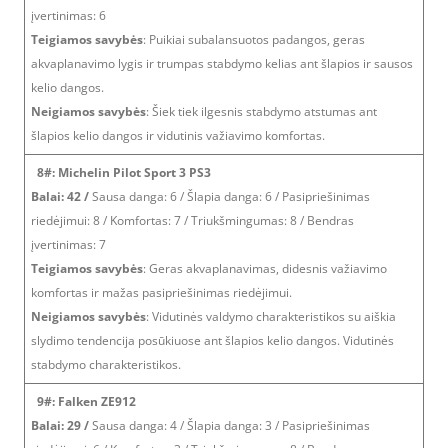
įvertinimas: 6
Teigiamos savybės
: Puikiai subalansuotos padangos, geras
akvaplanavimo lygis ir trumpas stabdymo kelias ant šlapios ir sausos
kelio dangos.
Neigiamos savybės
: Šiek tiek ilgesnis stabdymo atstumas ant
šlapios kelio dangos ir vidutinis važiavimo komfortas.
8#: Michelin Pilot Sport 3 PS3
Balai: 42 /
Sausa danga: 6 / Šlapia danga: 6 / Pasipriešinimas
riedėjimui: 8 / Komfortas: 7 / Triukšmingumas: 8 / Bendras
įvertinimas: 7
Teigiamos savybės
: Geras akvaplanavimas, didesnis važiavimo
komfortas ir mažas pasipriešinimas riedėjimui.
Neigiamos savybės
: Vidutinės valdymo charakteristikos su aiškia
slydimo tendencija posūkiuose ant šlapios kelio dangos. Vidutinės
stabdymo charakteristikos.
9#: Falken ZE912
Balai: 29 /
Sausa danga: 4 / Šlapia danga: 3 / Pasipriešinimas