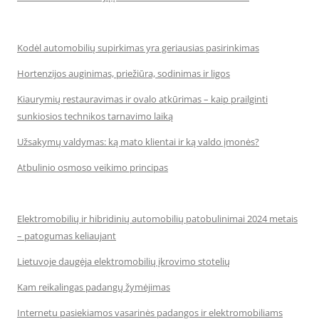
Kodėl automobilių supirkimas yra geriausias pasirinkimas
Hortenzijos auginimas, priežiūra, sodinimas ir ligos
Kiaurymių restauravimas ir ovalo atkūrimas – kaip prailginti
sunkiosios technikos tarnavimo laiką
Užsakymų valdymas: ką mato klientai ir ką valdo įmonės?
Atbulinio osmoso veikimo principas
Elektromobilių ir hibridinių automobilių patobulinimai 2024 metais
– patogumas keliaujant
Lietuvoje daugėja elektromobilių įkrovimo stotelių
Kam reikalingas padangų žymėjimas
Internetu pasiekiamos vasarinės padangos ir elektromobiliams