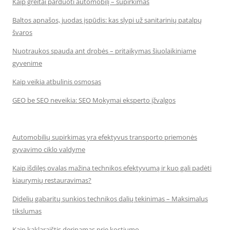
Kaip greitai parduoti automobilį – supirkimas
Baltos apnašos, juodas įspūdis: kas slypi už sanitarinių patalpų
švaros
Nuotraukos spauda ant drobės – pritaikymas šiuolaikiniame
gyvenime
Kaip veikia atbulinis osmosas
GEO be SEO neveikia: SEO Mokymai eksperto įžvalgos
Automobilių supirkimas yra efektyvus transporto priemonės
gyvavimo ciklo valdyme
Kaip išdilęs ovalas mažina technikos efektyvumą ir kuo gali padėti
kiaurymių restauravimas?
Didelių gabaritų sunkios technikos dalių tekinimas – Maksimalus
tikslumas
Kaip kaklaraištis derinamas prie kostiumo