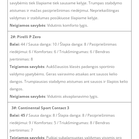
savybėmis tiek šlapiame tiek sausame kelyje. Trumpas stabdymo
atstumas ir mažas pasipriešinimas riedėjimui. Nepriekaištingas
valdymas ir stabilumas posūkiuose šlapiame kelyje.
Neigiamos savybės
: Vidutinis komforto lygis.
2#: Pirelli P Zero
Balai:
44 / Sausa danga: 10 / Šlapia danga: 8 / Pasipriešinimas
riedėjimui: 6 / Komfortas: 6 / Triukšmingumas: 6 / Bendras
įvertinimas: 8
Teigiamos savybės
: Aukščiausios klasės padangos sportinio
valdymo ypatybėms. Geras vairavimo atsakas ant sausos kelio
dangos. Trumpiausias stabdymo atstumas ant sausos ir šlapios kelio
dangos.
Neigiamos savybės
: Vidutinis akvaplanavimo lygis.
3#: Continental Sport Contact 3
Balai: 45 /
Sausa danga: 8 / Šlapia danga: 8 / Pasipriešinimas
riedėjimui: 9 / Komfortas: 5 / Triukšmingumas: 8 / Bendras
įvertinimas: 7
Teigiamos savybės
: Puikiai subalansuotas valdymas visomis oro