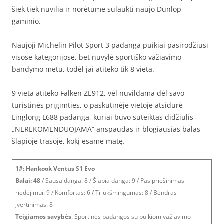
šiek tiek nuvilia ir norėtume sulaukti naujo Dunlop
gaminio.
Naujoji Michelin Pilot Sport 3 padanga puikiai pasirodžiusi
visose kategorijose, bet nuvylė sportiško važiavimo
bandymo metu, todėl jai atiteko tik 8 vieta.
9 vieta atiteko Falken ZE912, vėl nuvildama dėl savo
turistinės prigimties, o paskutinėje vietoje atsidūrė
Linglong L688 padanga, kuriai buvo suteiktas didžiulis
„NEREKOMENDUOJAMA“ anspaudas ir blogiausias balas
šlapioje trasoje, kokį esame matę.
1#: Hankook Ventus S1 Evo
Balai: 48
/ Sausa danga: 8 / Šlapia danga: 9 / Pasipriešinimas
riedėjimui: 9 / Komfortas: 6 / Triukšmingumas: 8 / Bendras
įvertinimas: 8
Teigiamos savybės
: Sportinės padangos su puikiom važiavimo