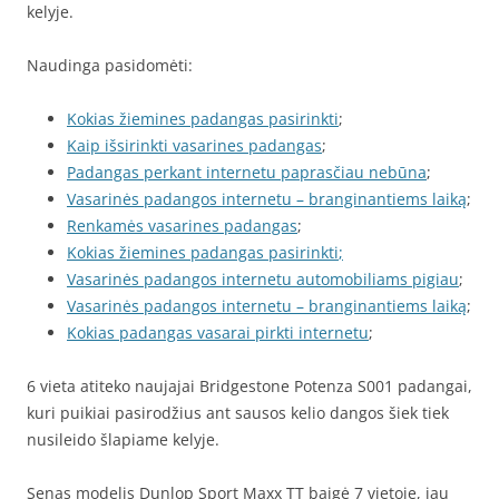
kelyje.
Naudinga pasidomėti:
Kokias žiemines padangas pasirinkti
;
Kaip išsirinkti vasarines padangas
;
Padangas perkant internetu paprasčiau nebūna
;
Vasarinės padangos internetu – branginantiems laiką
;
Renkamės vasarines padangas
;
Kokias žiemines padangas pasirinkti
;
Vasarinės padangos internetu automobiliams pigiau
;
Vasarinės padangos internetu – branginantiems laiką
;
Kokias padangas vasarai pirkti internetu
;
6 vieta atiteko naujajai Bridgestone Potenza S001 padangai,
kuri puikiai pasirodžius ant sausos kelio dangos šiek tiek
nusileido šlapiame kelyje.
Senas modelis Dunlop Sport Maxx TT baigė 7 vietoje, jau