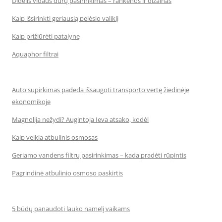
Didelis vidaus durų pasirinkimas – rankenos ir dizainas
Kaip išsirinkti geriausią pelėsio valiklį
Kaip prižiūrėti patalynę
Aquaphor filtrai
Auto supirkimas padeda išsaugoti transporto vertę žiedinėje
ekonomikoje
Magnolija nežydi? Augintoja Ieva atsako, kodėl
Kaip veikia atbulinis osmosas
Geriamo vandens filtrų pasirinkimas – kada pradėti rūpintis
Pagrindinė atbulinio osmoso paskirtis
5 būdų panaudoti lauko namelį vaikams