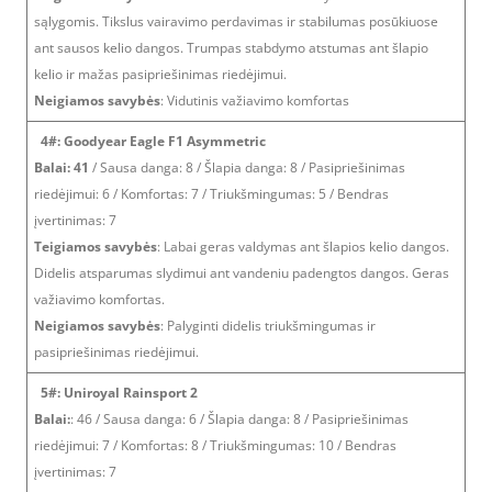
sąlygomis. Tikslus vairavimo perdavimas ir stabilumas posūkiuose
ant sausos kelio dangos. Trumpas stabdymo atstumas ant šlapio
kelio ir mažas pasipriešinimas riedėjimui.
Neigiamos savybės
: Vidutinis važiavimo komfortas
4#: Goodyear Eagle F1 Asymmetric
Balai: 41
/ Sausa danga: 8 / Šlapia danga: 8 / Pasipriešinimas
riedėjimui: 6 / Komfortas: 7 / Triukšmingumas: 5 / Bendras
įvertinimas: 7
Teigiamos savybės
: Labai geras valdymas ant šlapios kelio dangos.
Didelis atsparumas slydimui ant vandeniu padengtos dangos. Geras
važiavimo komfortas.
Neigiamos savybės
: Palyginti didelis triukšmingumas ir
pasipriešinimas riedėjimui.
5#: Uniroyal Rainsport 2
Balai:
: 46 / Sausa danga: 6 / Šlapia danga: 8 / Pasipriešinimas
riedėjimui: 7 / Komfortas: 8 / Triukšmingumas: 10 / Bendras
įvertinimas: 7