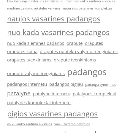
kiek kainuoja bakterijos kanalizacijai
medines vaiku zaidimo aiksteles
medines zaidimu aiksteles vaikams
naturalus patalynes komplektas
naujos vasarines padangos
nuo kada vasarines padangos
nuo kada ziemines padanos
orapute
oraputes
oraputes kaina
oraputes nuoteku valymo irenginiams
oraputes tvenkiniams
orapute tvenkiniams
padangos
orapute valymo irenginiams
padangos internetu
padangos pigiau
padangu zymejimas
patalyne
patalyne internetu
patalynes komplektai
patalynes komplektai internetu
pigios vasarines padangos
vaiku lauko zaidimo aiksteles
vaiku zaidimo aiksteles