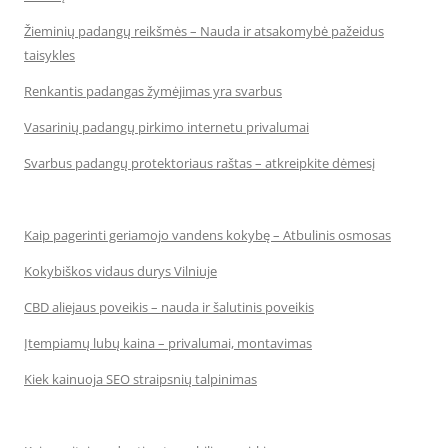
Žieminių padangų reikšmės – Nauda ir atsakomybė pažeidus
taisykles
Renkantis padangas žymėjimas yra svarbus
Vasarinių padangų pirkimo internetu privalumai
Svarbus padangų protektoriaus raštas – atkreipkite dėmesį
Kaip pagerinti geriamojo vandens kokybę – Atbulinis osmosas
Kokybiškos vidaus durys Vilniuje
CBD aliejaus poveikis – nauda ir šalutinis poveikis
Įtempiamų lubų kaina – privalumai, montavimas
Kiek kainuoja SEO straipsnių talpinimas