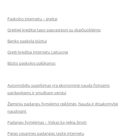
Paskolos internetu – greitai
Greitieji kreditai tapo paprastesni su skaičiuoklėmis
Banko paskola būstui
Greiti kreditai internetu Lietuvoje
Būsto paskolos palūkanos
Automobilių supirkimas yra ekonominė nauda fiziniams
pardavėjams ir smulkiam verslui
Žieminių padangų žymėjimo reikšmės, Nauda ir Atsakomybė
naudojant
Padangų žymėjimas – Viskas ką reikia žinoti
Pigias vasarines padangas rasite internetu