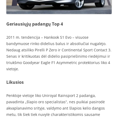
Geriausiųjų padangų Top 4
2011 m. tendencija – Hankook S1 Evo – visuose
bandymuose rinko didelius balus ir absoliučiai nugalėjo.
Nedaug atsiliko Pirelli P Zero ir Continental Sport Contact 3.
Senas ir kritikuotas dėl didelio pasipriešinimo riedėjimui ir
triukšmo Goodyear Eagle F1 Asymmetric protektorius liko 4
vietoje.
Likusios
Penktoje vietoje liko Uniroyal Rainsport 2 padanga,
pavadinta „šlapio oro specialistas“, nes puikiai pasirodė
akvaplanavimo srityje, valdymo ant šlapios kelio dangos
metu, tik šiek tiek nuvylė charakteristikomis sausame