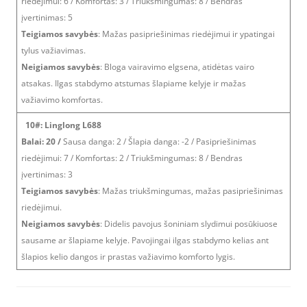
riedėjimui: 6 / Komfortas: 3 / Triukšmingumas: 8 / Bendras
įvertinimas: 5
Teigiamos savybės
: Mažas pasipriešinimas riedėjimui ir ypatingai
tylus važiavimas.
Neigiamos savybės
: Bloga vairavimo elgsena, atidėtas vairo
atsakas. Ilgas stabdymo atstumas šlapiame kelyje ir mažas
važiavimo komfortas.
10#: Linglong L688
Balai: 20 /
Sausa danga: 2 / Šlapia danga: -2 / Pasipriešinimas
riedėjimui: 7 / Komfortas: 2 / Triukšmingumas: 8 / Bendras
įvertinimas: 3
Teigiamos savybės
: Mažas triukšmingumas, mažas pasipriešinimas
riedėjimui.
Neigiamos savybės
: Didelis pavojus šoniniam slydimui posūkiuose
sausame ar šlapiame kelyje. Pavojingai ilgas stabdymo kelias ant
šlapios kelio dangos ir prastas važiavimo komforto lygis.