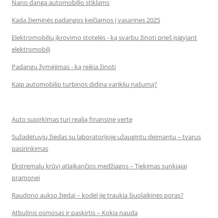
Nano danga automobilio stiklams
Kada žieminės padangos keičiamos į vasarines 2025
Elektromobilių įkrovimo stotelės - ką svarbu žinoti prieš įsigyjant
elektromobilį
Padangų žymėjimas - ką reikia žinoti
Kaip automobilio turbinos didina variklių našumą?
Auto supirkimas turi realią finansinę vertę
Sužadėtuvių žiedas su laboratorijoje užaugintu deimantu – tvarus
pasirinkimas
Ekstremalų krūvį atlaikančios medžiagos – Tiekimas sunkiajai
pramonei
Raudono aukso žiedai – kodėl jie traukia šiuolaikines poras?
Atbulinis osmosas ir paskirtis – Kokia nauda