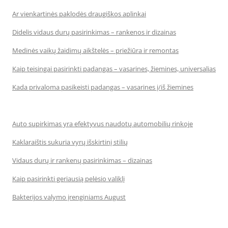
Ar vienkartinės paklodės draugiškos aplinkai
Didelis vidaus durų pasirinkimas – rankenos ir dizainas
Medinės vaikų žaidimų aikštelės – priežiūra ir remontas
Kaip teisingai pasirinkti padangas – vasarines, žiemines, universalias
Kada privaloma pasikeisti padangas – vasarines į/iš žiemines
Auto supirkimas yra efektyvus naudotų automobilių rinkoje
Kaklaraištis sukuria vyrų išskirtinį stilių
Vidaus durų ir rankenų pasirinkimas – dizainas
Kaip pasirinkti geriausią pelėsio valiklį
Bakterijos valymo įrenginiams August