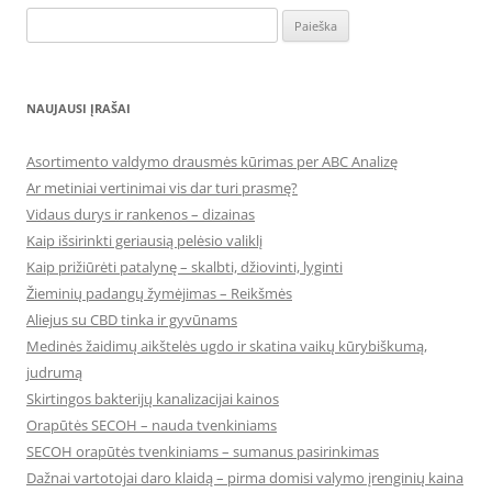
Ieškoti:
NAUJAUSI ĮRAŠAI
Asortimento valdymo drausmės kūrimas per ABC Analizę
Ar metiniai vertinimai vis dar turi prasmę?
Vidaus durys ir rankenos – dizainas
Kaip išsirinkti geriausią pelėsio valiklį
Kaip prižiūrėti patalynę – skalbti, džiovinti, lyginti
Žieminių padangų žymėjimas – Reikšmės
Aliejus su CBD tinka ir gyvūnams
Medinės žaidimų aikštelės ugdo ir skatina vaikų kūrybiškumą,
judrumą
Skirtingos bakterijų kanalizacijai kainos
Orapūtės SECOH – nauda tvenkiniams
SECOH orapūtės tvenkiniams – sumanus pasirinkimas
Dažnai vartotojai daro klaidą – pirma domisi valymo įrenginių kaina