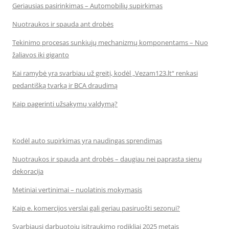
Geriausias pasirinkimas – Automobilių supirkimas
Nuotraukos ir spauda ant drobės
Tekinimo procesas sunkiųjų mechanizmų komponentams – Nuo
žaliavos iki giganto
Kai ramybė yra svarbiau už greitį, kodėl „Vezam123.lt“ renkasi
pedantišką tvarką ir BCA draudimą
Kaip pagerinti užsakymų valdymą?
Kodėl auto supirkimas yra naudingas sprendimas
Nuotraukos ir spauda ant drobės – daugiau nei paprasta sienų
dekoracija
Metiniai vertinimai – nuolatinis mokymasis
Kaip e. komercijos verslai gali geriau pasiruošti sezonui?
Svarbiausi darbuotojų įsitraukimo rodikliai 2025 metais