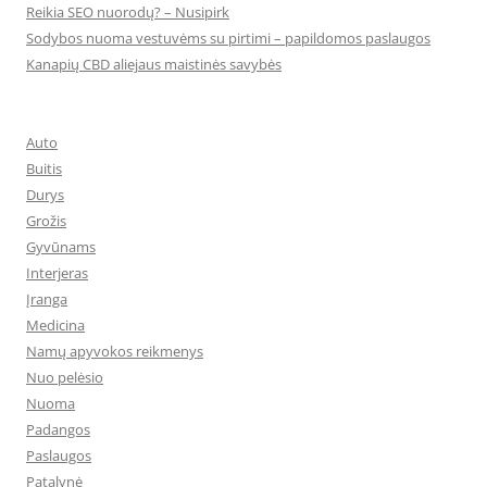
Reikia SEO nuorodų? – Nusipirk
Sodybos nuoma vestuvėms su pirtimi – papildomos paslaugos
Kanapių CBD aliejaus maistinės savybės
Auto
Buitis
Durys
Grožis
Gyvūnams
Interjeras
Įranga
Medicina
Namų apyvokos reikmenys
Nuo pelėsio
Nuoma
Padangos
Paslaugos
Patalynė