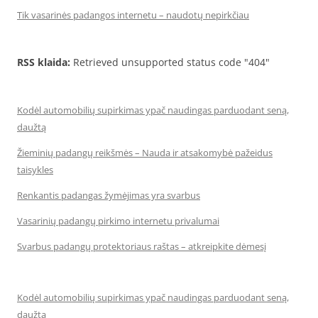
Tik vasarinės padangos internetu – naudotų nepirkčiau
RSS klaida:
Retrieved unsupported status code "404"
Kodėl automobilių supirkimas ypač naudingas parduodant seną,
daužtą
Žieminių padangų reikšmės – Nauda ir atsakomybė pažeidus
taisykles
Renkantis padangas žymėjimas yra svarbus
Vasarinių padangų pirkimo internetu privalumai
Svarbus padangų protektoriaus raštas – atkreipkite dėmesį
Kodėl automobilių supirkimas ypač naudingas parduodant seną,
daužtą