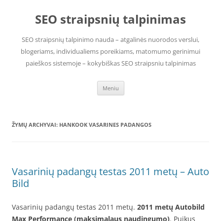
Pereiti
prie
SEO straipsnių talpinimas
turinio
SEO straipsnių talpinimo nauda – atgalinės nuorodos verslui,
blogeriams, individualiems poreikiams, matomumo gerinimui
paieškos sistemoje – kokybiškas SEO straipsniu talpinimas
Meniu
ŽYMŲ ARCHYVAI:
HANKOOK VASARINES PADANGOS
Vasarinių padangų testas 2011 metų – Auto
Bild
Vasarinių padangų testas 2011 metų.
2011 metų Autobild
Max Performance (maksimalaus naudingumo)
. Puikus