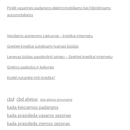
Pirelli vasarinės padangos elektromobiliams bei hibridiniams
automobiliams
Versliems asmenims Lietuvoje – kreditai internetu
Greitieji kreditai suteikiami įvairiais būdais
Lengvas būdas pasiskolinti pinigų – Greitieji kreditai internetu
Greitos paskolos ir kelionės
Kodėl nutarėte imti kreditą?
cbd
cbd aliejus
cbd aliejus gyvunams
kada keiciamos padangos
kada prasideda vasaros sezonas
kada prasideda ziemos sezonas