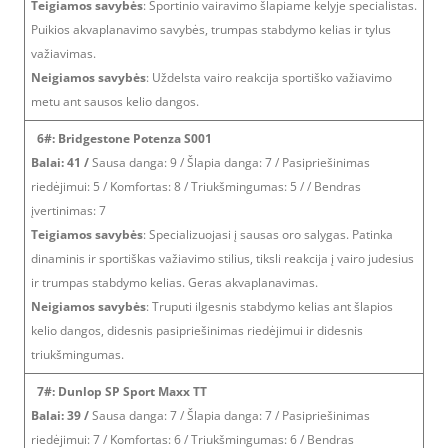
Teigiamos savybės
: Sportinio vairavimo šlapiame kelyje specialistas.
Puikios akvaplanavimo savybės, trumpas stabdymo kelias ir tylus
važiavimas.
Neigiamos savybės
: Uždelsta vairo reakcija sportiško važiavimo
metu ant sausos kelio dangos.
6#: Bridgestone Potenza S001
Balai: 41 /
Sausa danga: 9 / Šlapia danga: 7 / Pasipriešinimas
riedėjimui: 5 / Komfortas: 8 / Triukšmingumas: 5 / / Bendras
įvertinimas: 7
Teigiamos savybės
: Specializuojasi į sausas oro salygas. Patinka
dinaminis ir sportiškas važiavimo stilius, tiksli reakcija į vairo judesius
ir trumpas stabdymo kelias. Geras akvaplanavimas.
Neigiamos savybės
: Truputi ilgesnis stabdymo kelias ant šlapios
kelio dangos, didesnis pasipriešinimas riedėjimui ir didesnis
triukšmingumas.
7#: Dunlop SP Sport Maxx TT
Balai: 39 /
Sausa danga: 7 / Šlapia danga: 7 / Pasipriešinimas
riedėjimui: 7 / Komfortas: 6 / Triukšmingumas: 6 / Bendras