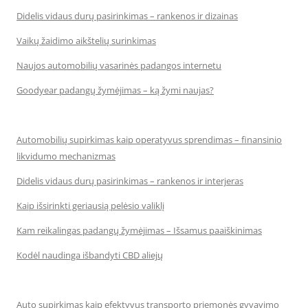
Didelis vidaus durų pasirinkimas – rankenos ir dizainas
Vaikų žaidimo aikštelių surinkimas
Naujos automobilių vasarinės padangos internetu
Goodyear padangų žymėjimas – ką žymi naujas?
Automobilių supirkimas kaip operatyvus sprendimas – finansinio
likvidumo mechanizmas
Didelis vidaus durų pasirinkimas – rankenos ir interjeras
Kaip išsirinkti geriausią pelėsio valiklį
Kam reikalingas padangų žymėjimas – Išsamus paaiškinimas
Kodėl naudinga išbandyti CBD aliejų
Auto supirkimas kaip efektyvus transporto priemonės gyvavimo