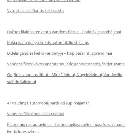
Vyrų stilius keičiantis kaklaraištis
Dažnos klaidos renkantis vandens filtrus – Praktiški pastebėjimai
Kokią nano dangą rinktis automobilio stiklams
Didelis geležies kiekis vandenyje – kaip pašalinti, sprendimai
Vandens filtrai kavos aparatams, ledo generatoriams, šaldytuvams
Gręžinio vandens filtrai – Minkštinimui, Nugeležinimui, Vandenilio
sulfido šalinimui
Ar naudinga automobilį parduoti supirkėjams?
Vandens filtrai nuo kalkių namui
Kiaurymių restauravimas – technologijos: suvirinimas, frezavimas ir
įvorių įpresavimas