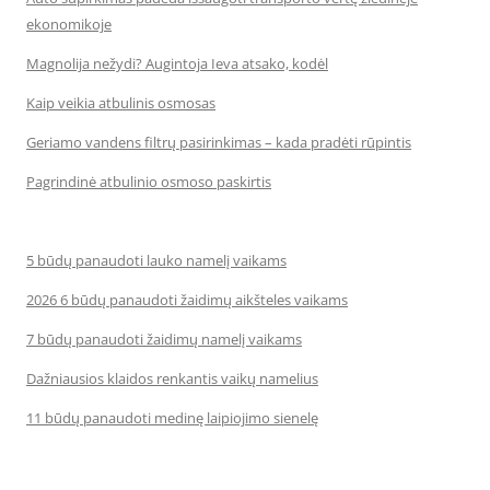
ekonomikoje
Magnolija nežydi? Augintoja Ieva atsako, kodėl
Kaip veikia atbulinis osmosas
Geriamo vandens filtrų pasirinkimas – kada pradėti rūpintis
Pagrindinė atbulinio osmoso paskirtis
5 būdų panaudoti lauko namelį vaikams
2026 6 būdų panaudoti žaidimų aikšteles vaikams
7 būdų panaudoti žaidimų namelį vaikams
Dažniausios klaidos renkantis vaikų namelius
11 būdų panaudoti medinę laipiojimo sienelę