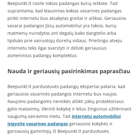
Beepunkt.lt rasite tokias padangas kurių ieškote. Tad
suprantama, kad klausimas kokias vasarines padangas
pirkti internetu bus atsakytas greitai ir aiškiai. Geriausios
vasarai padangos Jūsų automobiliui yra tokios, kurių
matmenų nurodytos ant degalų bako dangtelio arba
lipduko prie vairuotojų durelių vidaus. Priešingu atveju
internetu teks ilgai svarstyti ir dėlioti geriausius
asmeninius padangų komplektus.
Nauda ir geriausių pasirinkimas paprasčiau
Beepunkt.lt parduotuvės padangų ekspertai pataria, kad
geriausios vasarinės padangos internetu bus naujos.
Naujoms padangoms nereikės atlikti jokių protektoriaus
gylio matavimų, tikrinti kokybę ir kitus žingsnius užtikrinant
saugumą vairavimo metu. Tad
internetu automobiliui
įsigysite vasarines padangas
geriausios kokybės ir
garsiausių gamintojų iš Beepunkt.lt parduotuvės.