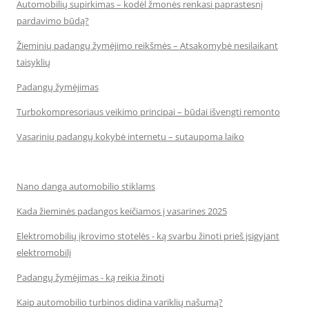
Automobilių supirkimas – kodėl žmonės renkasi paprastesnį
pardavimo būdą?
Žieminių padangų žymėjimo reikšmės – Atsakomybė nesilaikant
taisyklių
Padangų žymėjimas
Turbokompresoriaus veikimo principai – būdai išvengti remonto
Vasarinių padangų kokybė internetu – sutaupoma laiko
Nano danga automobilio stiklams
Kada žieminės padangos keičiamos į vasarines 2025
Elektromobilių įkrovimo stotelės - ką svarbu žinoti prieš įsigyjant
elektromobilį
Padangų žymėjimas - ką reikia žinoti
Kaip automobilio turbinos didina variklių našumą?