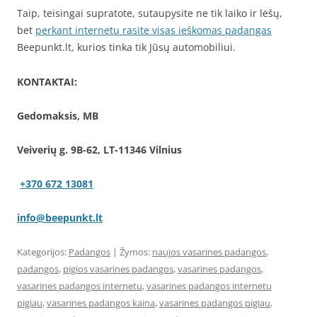
Taip, teisingai supratote, sutaupysite ne tik laiko ir lėšų,
bet
perkant internetu rasite visas ieškomas padangas
Beepunkt.lt, kurios tinka tik Jūsų automobiliui.
KONTAKTAI:
Gedomaksis, MB
Veiverių g. 9B-62, LT-11346 Vilnius
+370 672 13081
info@beepunkt.lt
Kategorijos:
Padangos
| Žymos:
naujos vasarines padangos
,
padangos
,
pigios vasarines padangos
,
vasarines padangos
,
vasarines padangos internetu
,
vasarines padangos internetu
pigiau
,
vasarines padangos kaina
,
vasarines padangos pigiau
,