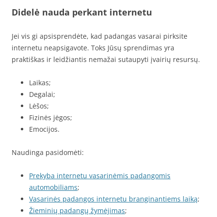
Didelė nauda perkant internetu
Jei vis gi apsisprendėte, kad padangas vasarai pirksite
internetu neapsigavote. Toks Jūsų sprendimas yra
praktiškas ir leidžiantis nemažai sutaupyti įvairių resursų.
Laikas;
Degalai;
Lėšos;
Fizinės jėgos;
Emocijos.
Naudinga pasidomėti:
Prekyba internetu vasarinėmis padangomis
automobiliams
;
Vasarinės padangos internetu branginantiems laiką
;
Žieminių padangų žymėjimas
;