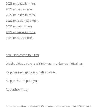
2023 m. birželio mėn.
2023 m. sausio mėn.
2022 m. birželio mėn.
2022 m. balandžio mėn.
2022 m. kovo mėn.
2022 m. vasario mėn.
2022 m. sausio mėn.
Atbulinio osmoso filtrai
Didelis vidaus durų pasirinkimas – rankenos ir dizainas
Kaip išsirinkti geriausią pelėsio valiklį
Kaip prižiūrėti patalynę
Aquaphor filtrai
Auto supirkimas padeda išsaugoti transporto vertę žiedinėje