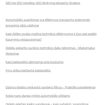
GEO be SEO neveikia: SEO Mokymai eksperto įžvalgos
Automobilių supirkimas yra efektyvus transporto priemonės
gyvavimo ciklo valdyme
Kaip išdilęs ovalas mažina technikos efektyvumą ir kuo gali padėti
kiaurymių restauravimas?
Didelių gabaritų sunkios technikos dalių tekinimas – Maksimalus
tikslumas
Kaip kaklaraištis derinamas prie kostiumo
Vyrų stilius keičiantis kaklaraištis
Dažnos klaidos renkantis vandens filtrus – Praktiški pastebėjimai
Kokią nano dangą rinktis automobilio stiklams
Didelis geležies kiekis vandenyje – kaip pašalinti, sprendimai