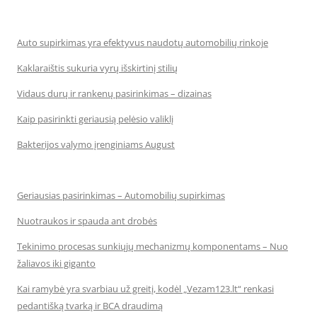
Auto supirkimas yra efektyvus naudotų automobilių rinkoje
Kaklaraištis sukuria vyrų išskirtinį stilių
Vidaus durų ir rankenų pasirinkimas – dizainas
Kaip pasirinkti geriausią pelėsio valiklį
Bakterijos valymo įrenginiams August
Geriausias pasirinkimas – Automobilių supirkimas
Nuotraukos ir spauda ant drobės
Tekinimo procesas sunkiųjų mechanizmų komponentams – Nuo
žaliavos iki giganto
Kai ramybė yra svarbiau už greitį, kodėl „Vezam123.lt“ renkasi
pedantišką tvarką ir BCA draudimą