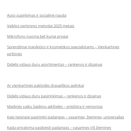
Auto supirkimas ir socialinė nauda
Veiklos vertinimo metodai 2025 metais
Mikrofono nuoma bet kuriai progai
Sprendimai manikiūro ir kosmetikos specialistams – Vienkartinės
pirštinės
Didelis vidaus durų asortimentas – rankenos ir dizainas
Ar vienkartinės paklodės draugiškos aplinkai
Didelis vidaus durų pasirinkimas – rankenos ir dizainas
Medinės vaikų žaidimų aikštelės – priežiūra ir remontas
Kaip teisingai pasirinkti padangas – vasarines, žiemines, universalias
Kada privaloma pasikeisti padangas – vasarines į/iš žiemines