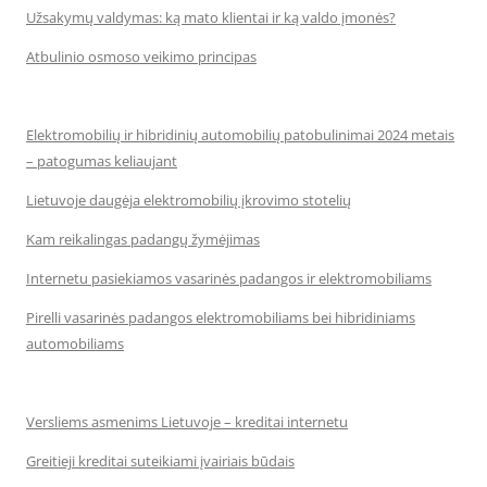
Užsakymų valdymas: ką mato klientai ir ką valdo įmonės?
Atbulinio osmoso veikimo principas
Elektromobilių ir hibridinių automobilių patobulinimai 2024 metais
– patogumas keliaujant
Lietuvoje daugėja elektromobilių įkrovimo stotelių
Kam reikalingas padangų žymėjimas
Internetu pasiekiamos vasarinės padangos ir elektromobiliams
Pirelli vasarinės padangos elektromobiliams bei hibridiniams
automobiliams
Versliems asmenims Lietuvoje – kreditai internetu
Greitieji kreditai suteikiami įvairiais būdais