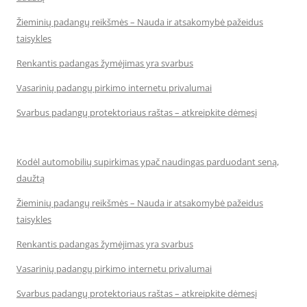
Žieminių padangų reikšmės – Nauda ir atsakomybė pažeidus
taisykles
Renkantis padangas žymėjimas yra svarbus
Vasarinių padangų pirkimo internetu privalumai
Svarbus padangų protektoriaus raštas – atkreipkite dėmesį
Kodėl automobilių supirkimas ypač naudingas parduodant seną,
daužtą
Žieminių padangų reikšmės – Nauda ir atsakomybė pažeidus
taisykles
Renkantis padangas žymėjimas yra svarbus
Vasarinių padangų pirkimo internetu privalumai
Svarbus padangų protektoriaus raštas – atkreipkite dėmesį