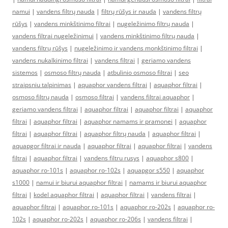
namui
|
vandens filtrų nauda
|
filtrų rūšys ir nauda
|
vandens filtrų
rūšys
|
vandens minkštinimo filtrai
|
nugeležinimo filtrų nauda
|
vandens filtrai nugeležinimui
|
vandens minkštinimo filtrų nauda
|
vandens filtrų rūšys
|
nugeležinimo ir vandens monkštinimo filtrai
|
vandens nukalkinimo filtrai
|
vandens filtrai
|
geriamo vandens
sistemos
|
osmoso filtrų nauda
|
atbulinio osmoso filtrai
|
seo
straipsniu talpinimas
|
aquaphor vandens filtrai
|
aquaphor filtrai
|
osmoso filtrų nauda
|
osmoso filtrai
|
vandens filtrai aquaphor
|
geriamo vandens filtrai
|
aquaphor filtrai
|
aquaphor filtrai
|
aquaphor
filtrai
|
aquaphor filtrai
|
aquaphor namams ir pramonei
|
aquaphor
filtrai
|
aquaphor filtrai
|
aquaphor filtrų nauda
|
aquaphor filtrai
|
aquapgor filtrai ir nauda
|
aquaphor filtrai
|
aquaphor filtrai
|
vandens
filtrai
|
aquaphor filtrai
|
vandens filtru rusys
|
aquaphor s800
|
aquaphor ro-101s
|
aquaphor ro-102s
|
aquapgor s550
|
aquaphor
s1000
|
namui ir biurui aquaphor filtrai
|
namams ir biurui aquaphor
filtrai
|
kodel aquaphor filtrai
|
aquaphor filtrai
|
vandens filtrai
|
aquaphor filtrai
|
aquaphor ro-101s
|
aquaphor ro-202s
|
aquaphor ro-
102s
|
aquaphor ro-202s
|
aquaphor ro-206s
|
vandens filtrai
|