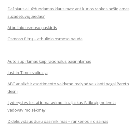
Dažniausiai užduodamas klausimas: ant kurios rankos nešiojamas
sužadėtuvių žiedas?
Atbulinio osmoso paskirtis
Osmoso filtrų – atbulinio osmoso nauda
Auto supirkimas kaip racionalus pasirinkimas
Just-in-Time evoliucija
ABC analizė ir asortimento valdymo realybė veikianti pagal Pareto
dėsnį
Lyderystės testai ir matavimo iliuzija: kas iš tikrųjų nulemia
vadovavimo sėkmę?
Didelis vidaus durų pasirinkimas – rankenos ir dizainas