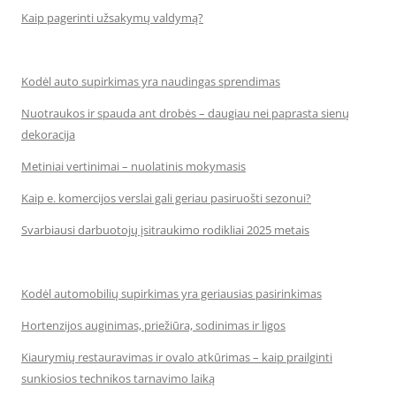
Kaip pagerinti užsakymų valdymą?
Kodėl auto supirkimas yra naudingas sprendimas
Nuotraukos ir spauda ant drobės – daugiau nei paprasta sienų
dekoracija
Metiniai vertinimai – nuolatinis mokymasis
Kaip e. komercijos verslai gali geriau pasiruošti sezonui?
Svarbiausi darbuotojų įsitraukimo rodikliai 2025 metais
Kodėl automobilių supirkimas yra geriausias pasirinkimas
Hortenzijos auginimas, priežiūra, sodinimas ir ligos
Kiaurymių restauravimas ir ovalo atkūrimas – kaip prailginti
sunkiosios technikos tarnavimo laiką