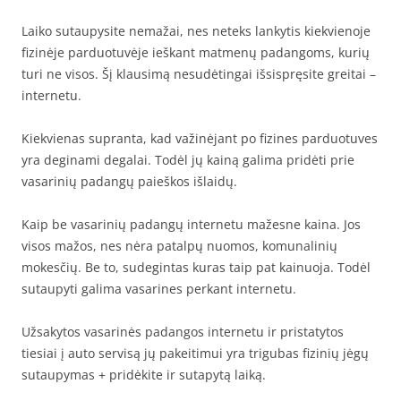
Laiko sutaupysite nemažai, nes neteks lankytis kiekvienoje
fizinėje parduotuvėje ieškant matmenų padangoms, kurių
turi ne visos. Šį klausimą nesudėtingai išsispręsite greitai –
internetu.
Kiekvienas supranta, kad važinėjant po fizines parduotuves
yra deginami degalai. Todėl jų kainą galima pridėti prie
vasarinių padangų paieškos išlaidų.
Kaip be vasarinių padangų internetu mažesne kaina. Jos
visos mažos, nes nėra patalpų nuomos, komunalinių
mokesčių. Be to, sudegintas kuras taip pat kainuoja. Todėl
sutaupyti galima vasarines perkant internetu.
Užsakytos vasarinės padangos internetu ir pristatytos
tiesiai į auto servisą jų pakeitimui yra trigubas fizinių jėgų
sutaupymas + pridėkite ir sutapytą laiką.