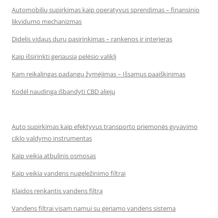
Automobilių supirkimas kaip operatyvus sprendimas – finansinio
likvidumo mechanizmas
Didelis vidaus durų pasirinkimas – rankenos ir interjeras
Kaip išsirinkti geriausią pelėsio valiklį
Kam reikalingas padangų žymėjimas – Išsamus paaiškinimas
Kodėl naudinga išbandyti CBD aliejų
Auto supirkimas kaip efektyvus transporto priemonės gyvavimo
ciklo valdymo instrumentas
Kaip veikia atbulinis osmosas
Kaip veikia vandens nugeležinimo filtrai
Klaidos renkantis vandens filtrą
Vandens filtrai visam namui su geriamo vandens sistema