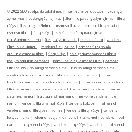
© 2022
SEO straipsniu talpinimas
|
internetine parduotuve
|
padangų
žymėjimas
|
padangų žymėjimas
|
žieminių padangų žymėjimas
|
filtrų
rūšys
|
filtrai nugeležinimui
|
osmoso filtrai> |
osmoso filtrų nauda
|
osmoso filtrai
|
filtrų rūšys
|
minkštinimo filtrų naudojimas
|
minkštinimo sistema
|
filtrų rūšys ir nauda
|
osmoso filtrai
|
vandens
filtrai nukalkinimui
|
vandens filtrų nauda
|
osmoso filtrų nauda
|
atbulinio osmoso filtrai
|
filtrų rūšys
|
apie geriamo vandens filtrus
|
kas yra atbulinis osmosas
|
namui naudingi osmoso filtrai
|
osmoso
filtrų nauda
|
naudingi osmoso filtrai
|
kuo naudingi osmoso filtrai
|
vandens filtravimo sistemos
|
filtrų namui pasirinkimas
|
filtrai
komfortui namuose
|
vandens filtrai namui
|
filtrai namams
|
vandens
filtrai kokybei
|
tinkamiausi vandens filtrai namui
|
vandens filtravimo
sistemos namui
|
filtrų sprendimai namui
|
ieškome vandens filtrų
namui
|
vandens filtrų namui rūšys
|
vandens kokybei filtrai namui
|
vandens namui filtrų pasirinkimas
|
vandens filtrų rtūšys
|
vandens
kokybei name
|
rekomenduojami vandens filtrai namui
|
vandens filtrai
namui
|
filtrų namui rūšys
|
vandens filtrų rūšys
|
vandens filtrai namui
|
namui naudingi osmoso filtrai
|
namui geriausi osmoso filtrai
|
filtrai