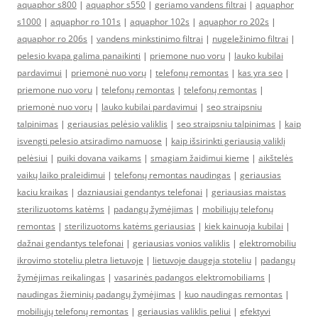
aquaphor s800
|
aquaphor s550
|
geriamo vandens filtrai
|
aquaphor
s1000
|
aquaphor ro 101s
|
aquaphor 102s
|
aquaphor ro 202s
|
aquaphor ro 206s
|
vandens minkstinimo filtrai
|
nugeležinimo filtrai
|
pelesio kvapa galima panaikinti
|
priemone nuo voru
|
lauko kubilai
pardavimui
|
priemonė nuo vorų
|
telefonų remontas
|
kas yra seo
|
priemone nuo voru
|
telefonų remontas
|
telefonų remontas
|
priemonė nuo vorų
|
lauko kubilai pardavimui
|
seo straipsniu
talpinimas
|
geriausias pelėsio valiklis
|
seo straipsniu talpinimas
|
kaip
isvengti pelesio atsiradimo namuose
|
kaip išsirinkti geriausią valiklį
pelėsiui
|
puiki dovana vaikams
|
smagiam žaidimui kieme
|
aikštelės
vaikų laiko praleidimui
|
telefonų remontas naudingas
|
geriausias
kaciu kraikas
|
dazniausiai gendantys telefonai
|
geriausias maistas
sterilizuotoms katėms
|
padangų žymėjimas
|
mobiliųjų telefonų
remontas
|
sterilizuotoms katėms geriausias
|
kiek kainuoja kubilai
|
dažnai gendantys telefonai
|
geriausias vonios valiklis
|
elektromobiliu
ikrovimo stoteliu pletra lietuvoje
|
lietuvoje daugeja stoteliu
|
padangų
žymėjimas reikalingas
|
vasarinės padangos elektromobiliams
|
naudingas žieminių padangų žymėjimas
|
kuo naudingas remontas
|
mobiliųjų telefonų remontas
|
geriausias valiklis peliui
|
efektyvi