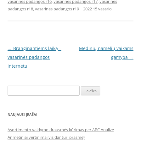
vasarines padangos r16
,
vasarines padangos r17
,
vasarines
padangos r18
,
vasarines padangos r19
|
2022 15 vasario
Įrašo
←
Branginantiems laiką –
Medinių namelių vaikams
navigacija
vasarinės padangos
gamyba
→
internetu
Ieškoti:
NAUJAUSI ĮRAŠAI
Asortimento valdymo drausmės kūrimas per ABC Analizę
Ar metiniai vertinimai vis dar turi prasmę?