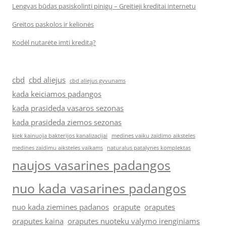
Lengvas būdas pasiskolinti pinigų – Greitieji kreditai internetu
Greitos paskolos ir kelionės
Kodėl nutarėte imti kreditą?
cbd
cbd aliejus
cbd aliejus gyvunams
kada keiciamos padangos
kada prasideda vasaros sezonas
kada prasideda ziemos sezonas
kiek kainuoja bakterijos kanalizacijai
medines vaiku zaidimo aiksteles
medines zaidimu aiksteles vaikams
naturalus patalynes komplektas
naujos vasarines padangos
nuo kada vasarines padangos
nuo kada ziemines padanos
orapute
oraputes
oraputes kaina
oraputes nuoteku valymo irenginiams