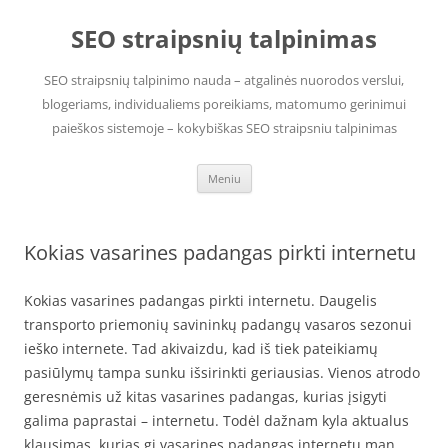
Pereiti
prie
SEO straipsnių talpinimas
turinio
SEO straipsnių talpinimo nauda – atgalinės nuorodos verslui,
blogeriams, individualiems poreikiams, matomumo gerinimui
paieškos sistemoje – kokybiškas SEO straipsniu talpinimas
Meniu
Kokias vasarines padangas pirkti internetu
Kokias vasarines padangas pirkti internetu. Daugelis
transporto priemonių savininkų padangų vasaros sezonui
ieško internete. Tad akivaizdu, kad iš tiek pateikiamų
pasiūlymų tampa sunku išsirinkti geriausias. Vienos atrodo
geresnėmis už kitas vasarines padangas, kurias įsigyti
galima paprastai – internetu. Todėl dažnam kyla aktualus
klausimas, kurias gi vasarines padangas internetu man