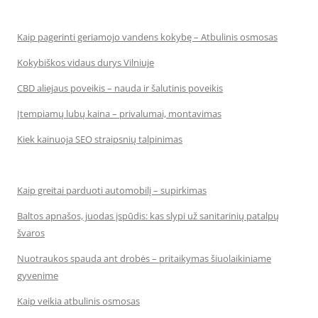
Kaip pagerinti geriamojo vandens kokybę – Atbulinis osmosas
Kokybiškos vidaus durys Vilniuje
CBD aliejaus poveikis – nauda ir šalutinis poveikis
Įtempiamų lubų kaina – privalumai, montavimas
Kiek kainuoja SEO straipsnių talpinimas
Kaip greitai parduoti automobilį – supirkimas
Baltos apnašos, juodas įspūdis: kas slypi už sanitarinių patalpų
švaros
Nuotraukos spauda ant drobės – pritaikymas šiuolaikiniame
gyvenime
Kaip veikia atbulinis osmosas