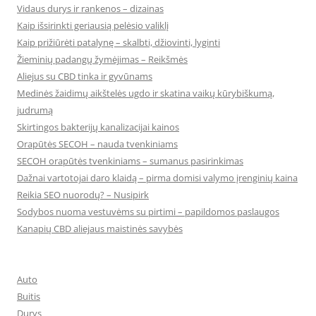
Vidaus durys ir rankenos – dizainas
Kaip išsirinkti geriausią pelėsio valiklį
Kaip prižiūrėti patalynę – skalbti, džiovinti, lyginti
Žieminių padangų žymėjimas – Reikšmės
Aliejus su CBD tinka ir gyvūnams
Medinės žaidimų aikštelės ugdo ir skatina vaikų kūrybiškumą,
judrumą
Skirtingos bakterijų kanalizacijai kainos
Orapūtės SECOH – nauda tvenkiniams
SECOH orapūtės tvenkiniams – sumanus pasirinkimas
Dažnai vartotojai daro klaidą – pirma domisi valymo įrenginių kaina
Reikia SEO nuorodų? – Nusipirk
Sodybos nuoma vestuvėms su pirtimi – papildomos paslaugos
Kanapių CBD aliejaus maistinės savybės
Auto
Buitis
Durys