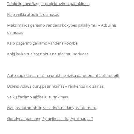
Trinkelių medžiagų ir projektavimo parinkimas
Kaip veikia atbulinis osmosas
Maksimalios geriamo vandens kokybės palaikymui – Atbulinis
osmosas
Kaip pagerinti geriamo vandens kokybę
Kokį lauko tualetą rinktis naudojimui soduose
Auto supirkimas mažina praktinę riziką parduodant automobilį
Didelis vidaus durų pasirinkimas – rankenos ir dizainas
Vaikų žaidimo aikštelių surinkimas
Naujos automobilių vasarinės padangos internetu
Goodyear padangų žymėjimas – ką žymi naujas?