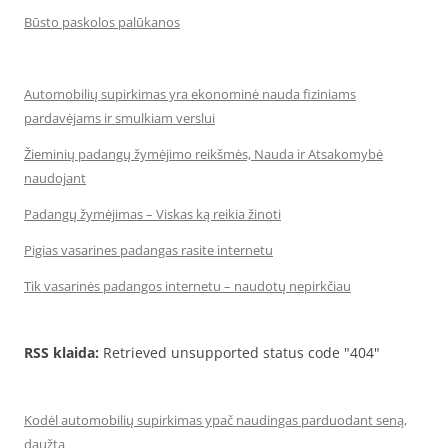
Būsto paskolos palūkanos
Automobilių supirkimas yra ekonominė nauda fiziniams
pardavėjams ir smulkiam verslui
Žieminių padangų žymėjimo reikšmės, Nauda ir Atsakomybė
naudojant
Padangų žymėjimas – Viskas ką reikia žinoti
Pigias vasarines padangas rasite internetu
Tik vasarinės padangos internetu – naudotų nepirkčiau
RSS klaida:
Retrieved unsupported status code "404"
Kodėl automobilių supirkimas ypač naudingas parduodant seną,
daužtą