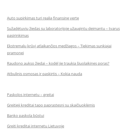
Auto supirkimas turi realią finansinę vertę
Sužadėtuvių žiedas su laboratorijoje užaugintu deimantu – tvarus
pasirinkimas
Ekstremalų krūvį atlaikančios medžiagos – Tiekimas sunkiajai
pramonei
Raudono aukso žiedai – kodėl jie traukia šiuolaikines poras?
Atbulinis osmosas ir paskirtis – Kokia nauda
Paskolos internetu – greitai
Greitieji kreditai tapo paprastesni su skaičiuoklėmis
Banko paskola būstui
Greiti kreditai internetu Lietuvoje