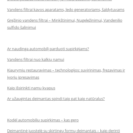
Vandens filtrai kavos aparatams, ledo generatoriams, šaldytuvams
Gręžinio vandens filtrai – Minkštinimui, Nugeležinimui, Vandenilio
sulfido šalinimui
Ar naudinga automobilį parduoti supirkėjams?
Vandens filtrai nuo kalkių namui
Kiaurymių restauravimas – technologijos: suvirinimas, frezavimas ir
įvorių įpresavimas
Kaip išsirinkti namų kvapus
Ar užaugintas deimantas spindi taip pat kaip natūralus?
Kodėl automobilių supirkimas – kas gero
Deimantinė juostelė su skirtingų formų deimantais – kaip derinti