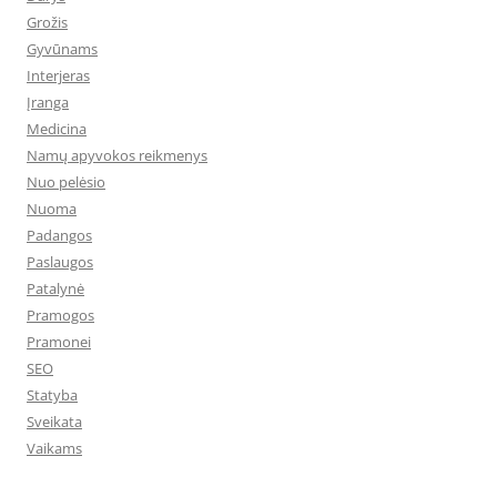
Grožis
Gyvūnams
Interjeras
Įranga
Medicina
Namų apyvokos reikmenys
Nuo pelėsio
Nuoma
Padangos
Paslaugos
Patalynė
Pramogos
Pramonei
SEO
Statyba
Sveikata
Vaikams