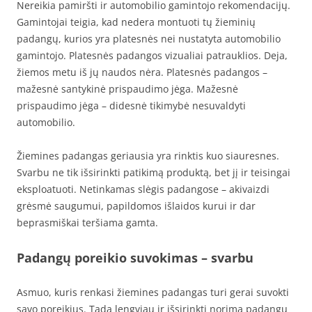
Nereikia pamiršti ir automobilio gamintojo rekomendacijų.
Gamintojai teigia, kad nedera montuoti tų žieminių
padangų, kurios yra platesnės nei nustatyta automobilio
gamintojo. Platesnės padangos vizualiai patrauklios. Deja,
žiemos metu iš jų naudos nėra. Platesnės padangos –
mažesnė santykinė prispaudimo jėga. Mažesnė
prispaudimo jėga – didesnė tikimybė nesuvaldyti
automobilio.
Žiemines padangas geriausia yra rinktis kuo siauresnes.
Svarbu ne tik išsirinkti patikimą produktą, bet jį ir teisingai
eksploatuoti. Netinkamas slėgis padangose – akivaizdi
grėsmė saugumui, papildomos išlaidos kurui ir dar
beprasmiškai teršiama gamta.
Padangų poreikio suvokimas – svarbu
Asmuo, kuris renkasi žiemines padangas turi gerai suvokti
savo poreikius. Tada lengviau ir išsirinkti norimą padangų