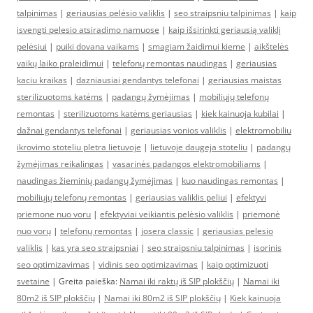
talpinimas
|
geriausias pelėsio valiklis
|
seo straipsniu talpinimas
|
kaip
isvengti pelesio atsiradimo namuose
|
kaip išsirinkti geriausią valiklį
pelėsiui
|
puiki dovana vaikams
|
smagiam žaidimui kieme
|
aikštelės
vaikų laiko praleidimui
|
telefonų remontas naudingas
|
geriausias
kaciu kraikas
|
dazniausiai gendantys telefonai
|
geriausias maistas
sterilizuotoms katėms
|
padangų žymėjimas
|
mobiliųjų telefonų
remontas
|
sterilizuotoms katėms geriausias
|
kiek kainuoja kubilai
|
dažnai gendantys telefonai
|
geriausias vonios valiklis
|
elektromobiliu
ikrovimo stoteliu pletra lietuvoje
|
lietuvoje daugeja stoteliu
|
padangų
žymėjimas reikalingas
|
vasarinės padangos elektromobiliams
|
naudingas žieminių padangų žymėjimas
|
kuo naudingas remontas
|
mobiliųjų telefonų remontas
|
geriausias valiklis peliui
|
efektyvi
priemone nuo voru
|
efektyviai veikiantis pelėsio valiklis
|
priemonė
nuo vorų
|
telefonų remontas
|
josera classic
|
geriausias pelesio
valiklis
|
kas yra seo straipsniai
|
seo straipsniu talpinimas
|
isorinis
seo optimizavimas
|
vidinis seo optimizavimas
|
kaip optimizuoti
svetaine
| Greita paieška:
Namai iki raktų iš SIP plokščių
|
Namai iki
80m2 iš SIP plokščių
|
Namai iki 80m2 iš SIP plokščių
|
Kiek kainuoja