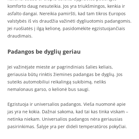
komforto daug nesuteikia. Jos yra triukšmingos, kenkia ir
asfalto dangai. Nereikia pamiršti, kad tam tikros Europos
valstybės iš vis draudžia važinėti dygliuotomis padangomis.
Jei ruošiatės į ilgą kelionę, pasidomėkite egzistuojančiais
draudimais.
Padangos be dyglių geriau
Jei važinėjate mieste ar pagrindiniais šalies keliais,
geriausia būtų rinktis žiemines padangas be dyglių. Jos
suteiks automobiliui reikalingą sukibimą, neliks
nemalonaus garso, o kelionė bus saugi.
Egzistuoja ir universalios padangos. Vieša nuomonė apie
jas yra ne kokia. Dažnai sakoma, kad tai kas tinka viskam –
netinka niekam. Universalios padangos nėra geriausias
pasirinkimas. Šalyje yra per dideli temperatūros pokyčiai.