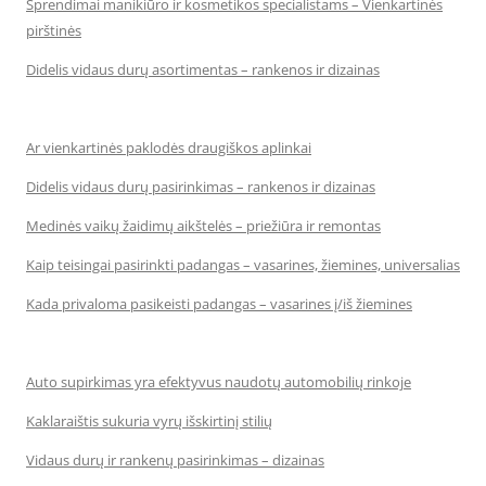
Sprendimai manikiūro ir kosmetikos specialistams – Vienkartinės
pirštinės
Didelis vidaus durų asortimentas – rankenos ir dizainas
Ar vienkartinės paklodės draugiškos aplinkai
Didelis vidaus durų pasirinkimas – rankenos ir dizainas
Medinės vaikų žaidimų aikštelės – priežiūra ir remontas
Kaip teisingai pasirinkti padangas – vasarines, žiemines, universalias
Kada privaloma pasikeisti padangas – vasarines į/iš žiemines
Auto supirkimas yra efektyvus naudotų automobilių rinkoje
Kaklaraištis sukuria vyrų išskirtinį stilių
Vidaus durų ir rankenų pasirinkimas – dizainas