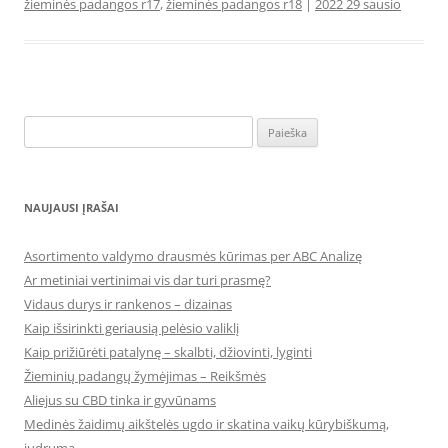
žieminės padangos r17
,
žieminės padangos r18
|
2022 29 sausio
Ieškoti:
NAUJAUSI ĮRAŠAI
Asortimento valdymo drausmės kūrimas per ABC Analizę
Ar metiniai vertinimai vis dar turi prasmę?
Vidaus durys ir rankenos – dizainas
Kaip išsirinkti geriausią pelėsio valiklį
Kaip prižiūrėti patalynę – skalbti, džiovinti, lyginti
Žieminių padangų žymėjimas – Reikšmės
Aliejus su CBD tinka ir gyvūnams
Medinės žaidimų aikštelės ugdo ir skatina vaikų kūrybiškumą,