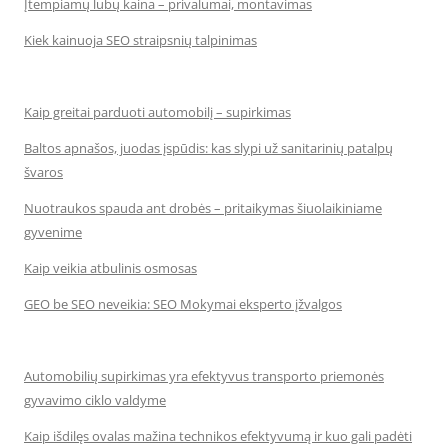
Įtempiamų lubų kaina – privalumai, montavimas
Kiek kainuoja SEO straipsnių talpinimas
Kaip greitai parduoti automobilį – supirkimas
Baltos apnašos, juodas įspūdis: kas slypi už sanitarinių patalpų
švaros
Nuotraukos spauda ant drobės – pritaikymas šiuolaikiniame
gyvenime
Kaip veikia atbulinis osmosas
GEO be SEO neveikia: SEO Mokymai eksperto įžvalgos
Automobilių supirkimas yra efektyvus transporto priemonės
gyvavimo ciklo valdyme
Kaip išdilęs ovalas mažina technikos efektyvumą ir kuo gali padėti