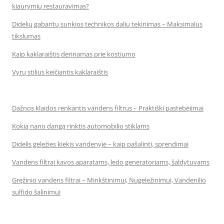
kiaurymių restauravimas?
Didelių gabaritų sunkios technikos dalių tekinimas – Maksimalus
tikslumas
Kaip kaklaraištis derinamas prie kostiumo
Vyrų stilius keičiantis kaklaraištis
Dažnos klaidos renkantis vandens filtrus – Praktiški pastebėjimai
Kokią nano dangą rinktis automobilio stiklams
Didelis geležies kiekis vandenyje – kaip pašalinti, sprendimai
Vandens filtrai kavos aparatams, ledo generatoriams, šaldytuvams
Gręžinio vandens filtrai – Minkštinimui, Nugeležinimui, Vandenilio
sulfido šalinimui