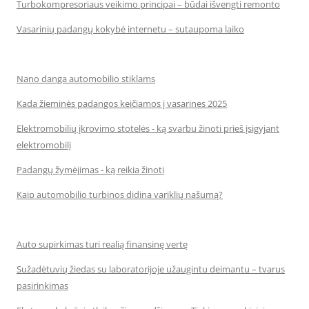
Turbokompresoriaus veikimo principai – būdai išvengti remonto
Vasarinių padangų kokybė internetu – sutaupoma laiko
Nano danga automobilio stiklams
Kada žieminės padangos keičiamos į vasarines 2025
Elektromobilių įkrovimo stotelės - ką svarbu žinoti prieš įsigyjant
elektromobilį
Padangų žymėjimas - ką reikia žinoti
Kaip automobilio turbinos didina variklių našumą?
Auto supirkimas turi realią finansinę vertę
Sužadėtuvių žiedas su laboratorijoje užaugintu deimantu – tvarus
pasirinkimas