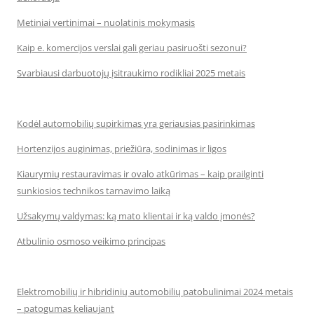
Metiniai vertinimai – nuolatinis mokymasis
Kaip e. komercijos verslai gali geriau pasiruošti sezonui?
Svarbiausi darbuotojų įsitraukimo rodikliai 2025 metais
Kodėl automobilių supirkimas yra geriausias pasirinkimas
Hortenzijos auginimas, priežiūra, sodinimas ir ligos
Kiaurymių restauravimas ir ovalo atkūrimas – kaip prailginti
sunkiosios technikos tarnavimo laiką
Užsakymų valdymas: ką mato klientai ir ką valdo įmonės?
Atbulinio osmoso veikimo principas
Elektromobilių ir hibridinių automobilių patobulinimai 2024 metais
– patogumas keliaujant