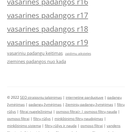
vasarines padangos r16
vasarines padangos r17
vasarines padangos r18
vasarines padangos r19
vasariniu padangu keitimas
zaidimu aiksteles
ziemines padangos nuo kada
© 2022
SEO straipsniu talpinimas
|
internetine parduotuve
|
padangų
žymėjimas
|
padangų žymėjimas
|
žieminių padangų žymėjimas
|
filtrų
rūšys
|
filtrai nugeležinimui
|
osmoso filtrai> |
osmoso filtrų nauda
|
osmoso filtrai
|
filtrų rūšys
|
minkštinimo filtrų naudojimas
|
minkštinimo sistema
|
filtrų rūšys ir nauda
|
osmoso filtrai
|
vandens