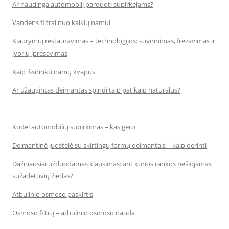
Ar naudinga automobilį parduoti supirkėjams?
Vandens filtrai nuo kalkių namui
Kiaurymių restauravimas – technologijos: suvirinimas, frezavimas ir
įvorių įpresavimas
Kaip išsirinkti namų kvapus
Ar užaugintas deimantas spindi taip pat kaip natūralus?
Kodėl automobilių supirkimas – kas gero
Deimantinė juostelė su skirtingų formų deimantais – kaip derinti
Dažniausiai užduodamas klausimas: ant kurios rankos nešiojamas
sužadėtuvių žiedas?
Atbulinio osmoso paskirtis
Osmoso filtrų – atbulinio osmoso nauda