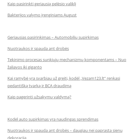
Kaip pasirinkti geriausią pelėsio valiklį
Bakterijos valymo įrenginiams August
Geriausias pasirinkimas – Automobilių supirkimas
Nuotraukos ir spauda ant drobės
Tekinimo procesas sunkiųjų mechanizmų komponentams – Nuo
žaliavos iki giganto
Kai ramybė yra svarbiau už greitį, kodėl „Vezam123.lt“ renkasi
pedantišką tvarką ir BCA draudimą
Kaip pagerinti užsakymų valdymą?
Kodėl auto supirkimas yra naudingas sprendimas
Nuotraukos ir spauda ant drobės – daugiau nei paprasta sienų
dekoracija