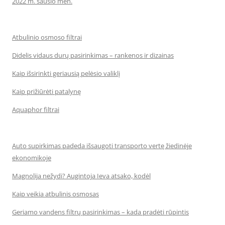
2022 m. sausio mėn.
Atbulinio osmoso filtrai
Didelis vidaus durų pasirinkimas – rankenos ir dizainas
Kaip išsirinkti geriausią pelėsio valiklį
Kaip prižiūrėti patalynę
Aquaphor filtrai
Auto supirkimas padeda išsaugoti transporto vertę žiedinėje
ekonomikoje
Magnolija nežydi? Augintoja Ieva atsako, kodėl
Kaip veikia atbulinis osmosas
Geriamo vandens filtrų pasirinkimas – kada pradėti rūpintis