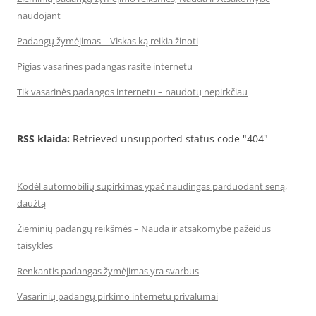
naudojant
Padangų žymėjimas – Viskas ką reikia žinoti
Pigias vasarines padangas rasite internetu
Tik vasarinės padangos internetu – naudotų nepirkčiau
RSS klaida:
Retrieved unsupported status code "404"
Kodėl automobilių supirkimas ypač naudingas parduodant seną,
daužtą
Žieminių padangų reikšmės – Nauda ir atsakomybė pažeidus
taisykles
Renkantis padangas žymėjimas yra svarbus
Vasarinių padangų pirkimo internetu privalumai