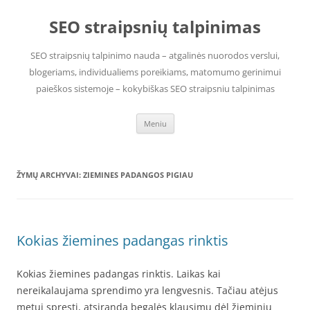
Pereiti
prie
SEO straipsnių talpinimas
turinio
SEO straipsnių talpinimo nauda – atgalinės nuorodos verslui,
blogeriams, individualiems poreikiams, matomumo gerinimui
paieškos sistemoje – kokybiškas SEO straipsniu talpinimas
Meniu
ŽYMŲ ARCHYVAI:
ZIEMINES PADANGOS PIGIAU
Kokias žiemines padangas rinktis
Kokias žiemines padangas rinktis. Laikas kai
nereikalaujama sprendimo yra lengvesnis. Tačiau atėjus
metui spręsti, atsiranda begalės klausimų dėl žieminių