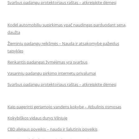
Svarbus padangų protektoriaus raštas – atkreipkite dėmesį
Kodėl automobilių supirkimas ypač naudingas parduodant seną,
daužtą
Žieminių padangų reikšmės – Nauda ir atsakomybė pažeidus
taisykles
Renkantis padangas žymėjimas yra svarbus
Vasarinių padangų pirkimo internetu privalumai
Svarbus padangų protektoriaus raštas – atkreipkite dėmesį
Kaip pagerinti geriamojo vandens kokybę – Atbulinis osmosas
Kokybiškos vidaus durys Vilniuje
CBD aliejaus poveikis – nauda ir šalutinis poveikis