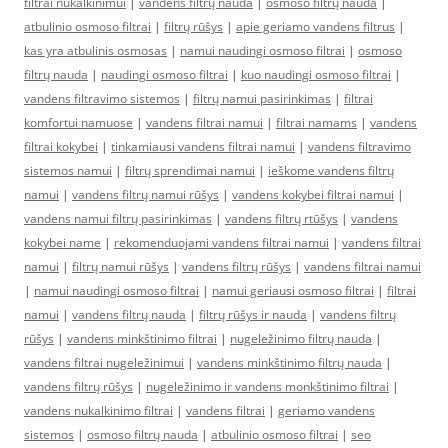
filtrai nukalkinimui
|
vandens filtrų nauda
|
osmoso filtrų nauda
|
atbulinio osmoso filtrai
|
filtrų rūšys
|
apie geriamo vandens filtrus
|
kas yra atbulinis osmosas
|
namui naudingi osmoso filtrai
|
osmoso
filtrų nauda
|
naudingi osmoso filtrai
|
kuo naudingi osmoso filtrai
|
vandens filtravimo sistemos
|
filtrų namui pasirinkimas
|
filtrai
komfortui namuose
|
vandens filtrai namui
|
filtrai namams
|
vandens
filtrai kokybei
|
tinkamiausi vandens filtrai namui
|
vandens filtravimo
sistemos namui
|
filtrų sprendimai namui
|
ieškome vandens filtrų
namui
|
vandens filtrų namui rūšys
|
vandens kokybei filtrai namui
|
vandens namui filtrų pasirinkimas
|
vandens filtrų rtūšys
|
vandens
kokybei name
|
rekomenduojami vandens filtrai namui
|
vandens filtrai
namui
|
filtrų namui rūšys
|
vandens filtrų rūšys
|
vandens filtrai namui
|
namui naudingi osmoso filtrai
|
namui geriausi osmoso filtrai
|
filtrai
namui
|
vandens filtrų nauda
|
filtrų rūšys ir nauda
|
vandens filtrų
rūšys
|
vandens minkštinimo filtrai
|
nugeležinimo filtrų nauda
|
vandens filtrai nugeležinimui
|
vandens minkštinimo filtrų nauda
|
vandens filtrų rūšys
|
nugeležinimo ir vandens monkštinimo filtrai
|
vandens nukalkinimo filtrai
|
vandens filtrai
|
geriamo vandens
sistemos
|
osmoso filtrų nauda
|
atbulinio osmoso filtrai
|
seo