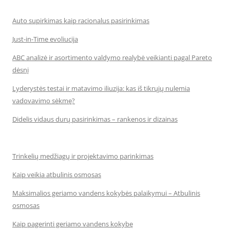
Auto supirkimas kaip racionalus pasirinkimas
Just-in-Time evoliucija
ABC analizė ir asortimento valdymo realybė veikianti pagal Pareto
dėsnį
Lyderystės testai ir matavimo iliuzija: kas iš tikrųjų nulemia
vadovavimo sėkmę?
Didelis vidaus durų pasirinkimas – rankenos ir dizainas
Trinkelių medžiagų ir projektavimo parinkimas
Kaip veikia atbulinis osmosas
Maksimalios geriamo vandens kokybės palaikymui – Atbulinis
osmosas
Kaip pagerinti geriamo vandens kokybę