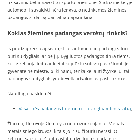
tik savimi, bet ir savo transporto priemone. Slidžiame kelyje
automobilį suvaldyti nėra lengva, o netinkamos žieminės
padangos šį darbą dar labiau apsunkina.
Kokias žiemines padangas vertėtų rinktis?
Iš pradžių reikia apsispręsti ar automobilio padangos turi
būti su dygliais, ar be jų. Dygliuotos padangos tinka tiems,
kurie keliauja ledu ar kietai suplūkto sniego paviršiumi. Jei
gyvenate ne mieste, o iki namų tenka keliauti žvyrkeliu, tai
padangos su dygliais yra beveik privalomas pasirinkimas.
Naudinga pasidomėti:
Vasarinės padangos internetu – branginantiems laiką
;
Žinoma, Lietuvoje žiema yra neprognozuojamai. Vienais
metais sniego krūvos, kitais jo ir su žiburiu nerasi. O
kelionei sausu ar šlapiu asfaltu dygliuotos padangos