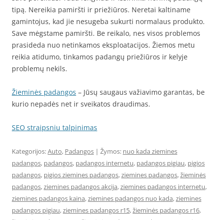
tipą. Nereikia pamiršti ir priežiūros. Neretai kaltiname
gamintojus, kad jie nesugeba sukurti normalaus produkto.
Save mėgstame pamiršti. Be reikalo, nes visos problemos
prasideda nuo netinkamos eksploatacijos. Žiemos metu
reikia atidumo, tinkamos padangų priežiūros ir kelyje
problemų nekils.
Žieminės padangos
– Jūsų saugaus važiavimo garantas, be
kurio nepadės net ir sveikatos draudimas.
SEO straipsniu talpinimas
Kategorijos:
Auto
,
Padangos
| Žymos:
nuo kada ziemines
padangos
,
padangos
,
padangos internetu
,
padangos pigiau
,
pigios
padangos
,
pigios ziemines padangos
,
ziemines padangos
,
žieminės
padangos
,
ziemines padangos akcija
,
ziemines padangos internetu
,
ziemines padangos kaina
,
ziemines padangos nuo kada
,
ziemines
padangos pigiau
,
ziemines padangos r15
,
žieminės padangos r16
,