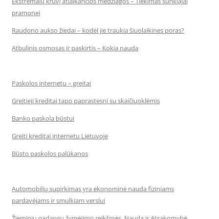
Ekstremalų krūvį atlaikančios medžiagos – Tiekimas sunkiajai
pramonei
Raudono aukso žiedai – kodėl jie traukia šiuolaikines poras?
Atbulinis osmosas ir paskirtis – Kokia nauda
Paskolos internetu – greitai
Greitieji kreditai tapo paprastesni su skaičiuoklėmis
Banko paskola būstui
Greiti kreditai internetu Lietuvoje
Būsto paskolos palūkanos
Automobilių supirkimas yra ekonominė nauda fiziniams
pardavėjams ir smulkiam verslui
Žieminių padangų žymėjimo reikšmės, Nauda ir Atsakomybė