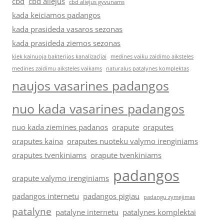
cbd
cbd aliejus
cbd aliejus gyvunams
kada keiciamos padangos
kada prasideda vasaros sezonas
kada prasideda ziemos sezonas
kiek kainuoja bakterijos kanalizacijai
medines vaiku zaidimo aiksteles
medines zaidimu aiksteles vaikams
naturalus patalynes komplektas
naujos vasarines padangos
nuo kada vasarines padangos
nuo kada ziemines padanos
orapute
oraputes
oraputes kaina
oraputes nuoteku valymo irenginiams
oraputes tvenkiniams
orapute tvenkiniams
padangos
orapute valymo irenginiams
padangos internetu
padangos pigiau
padangu zymejimas
patalyne
patalyne internetu
patalynes komplektai