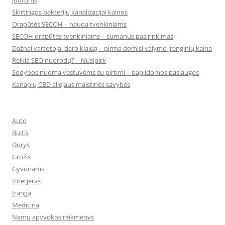
judrumą
Skirtingos bakterijų kanalizacijai kainos
Orapūtės SECOH – nauda tvenkiniams
SECOH orapūtės tvenkiniams – sumanus pasirinkimas
Dažnai vartotojai daro klaidą – pirma domisi valymo įrenginių kaina
Reikia SEO nuorodų? – Nusipirk
Sodybos nuoma vestuvėms su pirtimi – papildomos paslaugos
Kanapių CBD aliejaus maistinės savybės
Auto
Buitis
Durys
Grožis
Gyvūnams
Interjeras
Įranga
Medicina
Namų apyvokos reikmenys