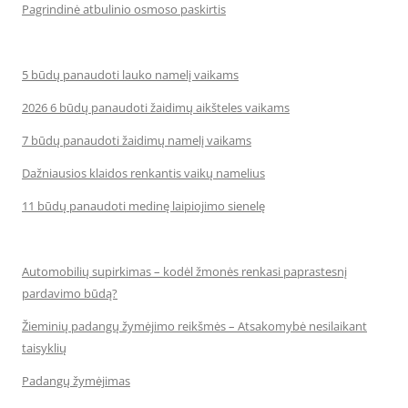
Pagrindinė atbulinio osmoso paskirtis
5 būdų panaudoti lauko namelį vaikams
2026 6 būdų panaudoti žaidimų aikšteles vaikams
7 būdų panaudoti žaidimų namelį vaikams
Dažniausios klaidos renkantis vaikų namelius
11 būdų panaudoti medinę laipiojimo sienelę
Automobilių supirkimas – kodėl žmonės renkasi paprastesnį
pardavimo būdą?
Žieminių padangų žymėjimo reikšmės – Atsakomybė nesilaikant
taisyklių
Padangų žymėjimas