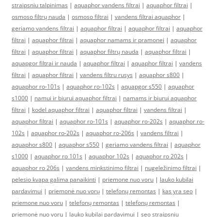
straipsniu talpinimas
|
aquaphor vandens filtrai
|
aquaphor filtrai
|
osmoso filtrų nauda
|
osmoso filtrai
|
vandens filtrai aquaphor
|
geriamo vandens filtrai
|
aquaphor filtrai
|
aquaphor filtrai
|
aquaphor
filtrai
|
aquaphor filtrai
|
aquaphor namams ir pramonei
|
aquaphor
filtrai
|
aquaphor filtrai
|
aquaphor filtrų nauda
|
aquaphor filtrai
|
aquapgor filtrai ir nauda
|
aquaphor filtrai
|
aquaphor filtrai
|
vandens
filtrai
|
aquaphor filtrai
|
vandens filtru rusys
|
aquaphor s800
|
aquaphor ro-101s
|
aquaphor ro-102s
|
aquapgor s550
|
aquaphor
s1000
|
namui ir biurui aquaphor filtrai
|
namams ir biurui aquaphor
filtrai
|
kodel aquaphor filtrai
|
aquaphor filtrai
|
vandens filtrai
|
aquaphor filtrai
|
aquaphor ro-101s
|
aquaphor ro-202s
|
aquaphor ro-
102s
|
aquaphor ro-202s
|
aquaphor ro-206s
|
vandens filtrai
|
aquaphor s800
|
aquaphor s550
|
geriamo vandens filtrai
|
aquaphor
s1000
|
aquaphor ro 101s
|
aquaphor 102s
|
aquaphor ro 202s
|
aquaphor ro 206s
|
vandens minkstinimo filtrai
|
nugeležinimo filtrai
|
pelesio kvapa galima panaikinti
|
priemone nuo voru
|
lauko kubilai
pardavimui
|
priemonė nuo vorų
|
telefonų remontas
|
kas yra seo
|
priemone nuo voru
|
telefonų remontas
|
telefonų remontas
|
priemonė nuo vorų
|
lauko kubilai pardavimui
|
seo straipsniu