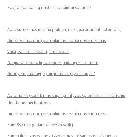
Kokį lauko tualetą rinktis naudojimui soduose
Auto supirkimas mažina praktinę riziką parduodant automobilį
Didelis vidaus durų pasirinkimas – rankenos ir dizainas
Vaikų žaidimo aikštelių surinkimas
Naujos automobilių vasarinės padangos internetu
Goodyear padangų žymėjimas – ką žymi naujas?
Automobilių supirkimas kaip operatyvus sprendimas – finansinio
likvidumo mechanizmas
Didelis vidaus durų pasirinkimas – rankenos ir interjeras
Kaip išsirinkti geriausią pelėsio valiklį
Kam reikalingas padangų žymėjimas – Išsamus paaiškinimas