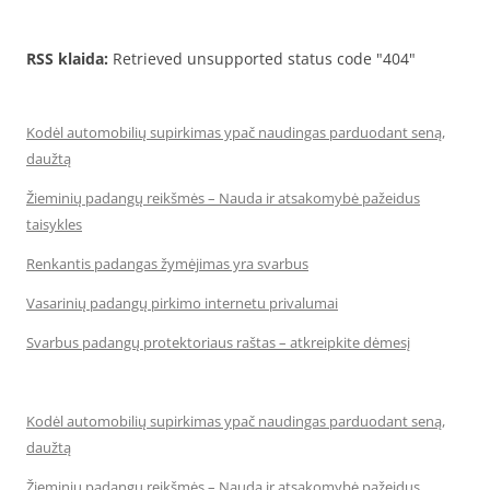
RSS klaida:
Retrieved unsupported status code "404"
Kodėl automobilių supirkimas ypač naudingas parduodant seną,
daužtą
Žieminių padangų reikšmės – Nauda ir atsakomybė pažeidus
taisykles
Renkantis padangas žymėjimas yra svarbus
Vasarinių padangų pirkimo internetu privalumai
Svarbus padangų protektoriaus raštas – atkreipkite dėmesį
Kodėl automobilių supirkimas ypač naudingas parduodant seną,
daužtą
Žieminių padangų reikšmės – Nauda ir atsakomybė pažeidus