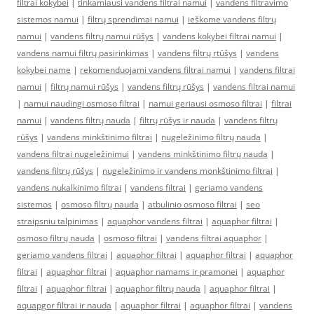
filtrai kokybei
|
tinkamiausi vandens filtrai namui
|
vandens filtravimo
sistemos namui
|
filtrų sprendimai namui
|
ieškome vandens filtrų
namui
|
vandens filtrų namui rūšys
|
vandens kokybei filtrai namui
|
vandens namui filtrų pasirinkimas
|
vandens filtrų rtūšys
|
vandens
kokybei name
|
rekomenduojami vandens filtrai namui
|
vandens filtrai
namui
|
filtrų namui rūšys
|
vandens filtrų rūšys
|
vandens filtrai namui
|
namui naudingi osmoso filtrai
|
namui geriausi osmoso filtrai
|
filtrai
namui
|
vandens filtrų nauda
|
filtrų rūšys ir nauda
|
vandens filtrų
rūšys
|
vandens minkštinimo filtrai
|
nugeležinimo filtrų nauda
|
vandens filtrai nugeležinimui
|
vandens minkštinimo filtrų nauda
|
vandens filtrų rūšys
|
nugeležinimo ir vandens monkštinimo filtrai
|
vandens nukalkinimo filtrai
|
vandens filtrai
|
geriamo vandens
sistemos
|
osmoso filtrų nauda
|
atbulinio osmoso filtrai
|
seo
straipsniu talpinimas
|
aquaphor vandens filtrai
|
aquaphor filtrai
|
osmoso filtrų nauda
|
osmoso filtrai
|
vandens filtrai aquaphor
|
geriamo vandens filtrai
|
aquaphor filtrai
|
aquaphor filtrai
|
aquaphor
filtrai
|
aquaphor filtrai
|
aquaphor namams ir pramonei
|
aquaphor
filtrai
|
aquaphor filtrai
|
aquaphor filtrų nauda
|
aquaphor filtrai
|
aquapgor filtrai ir nauda
|
aquaphor filtrai
|
aquaphor filtrai
|
vandens