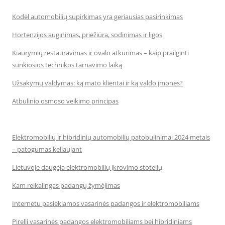
Kodėl automobilių supirkimas yra geriausias pasirinkimas
Hortenzijos auginimas, priežiūra, sodinimas ir ligos
Kiaurymių restauravimas ir ovalo atkūrimas – kaip prailginti
sunkiosios technikos tarnavimo laiką
Užsakymų valdymas: ką mato klientai ir ką valdo įmonės?
Atbulinio osmoso veikimo principas
Elektromobilių ir hibridinių automobilių patobulinimai 2024 metais
– patogumas keliaujant
Lietuvoje daugėja elektromobilių įkrovimo stotelių
Kam reikalingas padangų žymėjimas
Internetu pasiekiamos vasarinės padangos ir elektromobiliams
Pirelli vasarinės padangos elektromobiliams bei hibridiniams