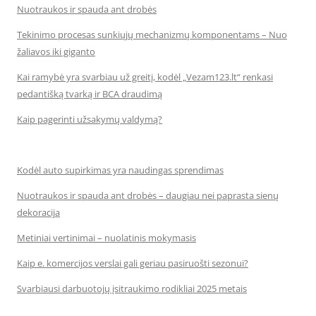
Nuotraukos ir spauda ant drobės
Tekinimo procesas sunkiųjų mechanizmų komponentams – Nuo
žaliavos iki giganto
Kai ramybė yra svarbiau už greitį, kodėl „Vezam123.lt“ renkasi
pedantišką tvarką ir BCA draudimą
Kaip pagerinti užsakymų valdymą?
Kodėl auto supirkimas yra naudingas sprendimas
Nuotraukos ir spauda ant drobės – daugiau nei paprasta sienų
dekoracija
Metiniai vertinimai – nuolatinis mokymasis
Kaip e. komercijos verslai gali geriau pasiruošti sezonui?
Svarbiausi darbuotojų įsitraukimo rodikliai 2025 metais