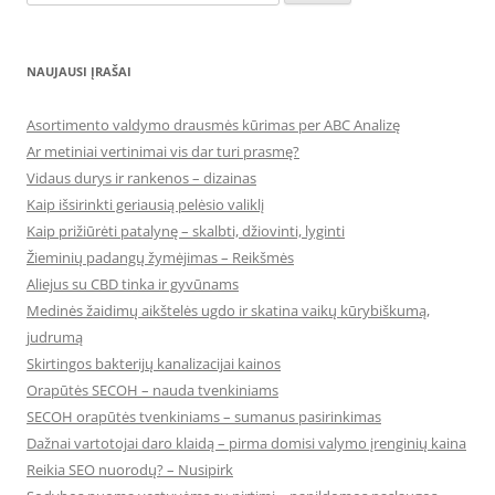
NAUJAUSI ĮRAŠAI
Asortimento valdymo drausmės kūrimas per ABC Analizę
Ar metiniai vertinimai vis dar turi prasmę?
Vidaus durys ir rankenos – dizainas
Kaip išsirinkti geriausią pelėsio valiklį
Kaip prižiūrėti patalynę – skalbti, džiovinti, lyginti
Žieminių padangų žymėjimas – Reikšmės
Aliejus su CBD tinka ir gyvūnams
Medinės žaidimų aikštelės ugdo ir skatina vaikų kūrybiškumą,
judrumą
Skirtingos bakterijų kanalizacijai kainos
Orapūtės SECOH – nauda tvenkiniams
SECOH orapūtės tvenkiniams – sumanus pasirinkimas
Dažnai vartotojai daro klaidą – pirma domisi valymo įrenginių kaina
Reikia SEO nuorodų? – Nusipirk