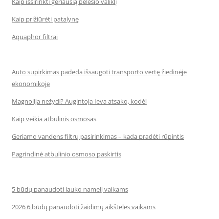
Kaip išsirinkti geriausią pelėsio valiklį
Kaip prižiūrėti patalynę
Aquaphor filtrai
Auto supirkimas padeda išsaugoti transporto vertę žiedinėje
ekonomikoje
Magnolija nežydi? Augintoja Ieva atsako, kodėl
Kaip veikia atbulinis osmosas
Geriamo vandens filtrų pasirinkimas – kada pradėti rūpintis
Pagrindinė atbulinio osmoso paskirtis
5 būdų panaudoti lauko namelį vaikams
2026 6 būdų panaudoti žaidimų aikšteles vaikams