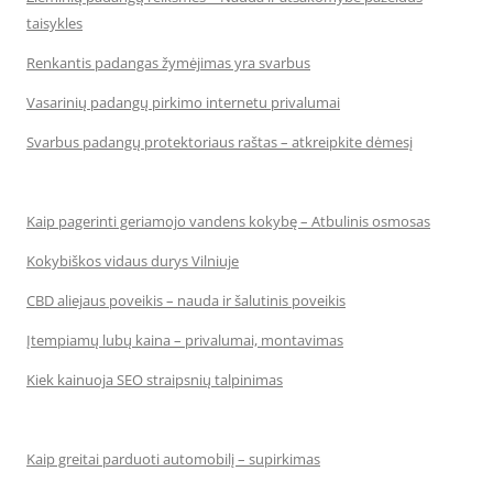
taisykles
Renkantis padangas žymėjimas yra svarbus
Vasarinių padangų pirkimo internetu privalumai
Svarbus padangų protektoriaus raštas – atkreipkite dėmesį
Kaip pagerinti geriamojo vandens kokybę – Atbulinis osmosas
Kokybiškos vidaus durys Vilniuje
CBD aliejaus poveikis – nauda ir šalutinis poveikis
Įtempiamų lubų kaina – privalumai, montavimas
Kiek kainuoja SEO straipsnių talpinimas
Kaip greitai parduoti automobilį – supirkimas