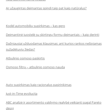
Ar užaugintas deimantas spindi taip pat kaip natūralus?
Kodėl automobilių supirkimas – kas gero
Deimantinė juostelė su skirtingų formų deimantais – kaip derinti
Dažniausiai užduodamas klausimas: ant kurios rankos nešiojamas
sužadėtuvių žiedas?
Atbulinio osmoso paskirtis
Osmoso filtrų – atbulinio osmoso nauda
Auto supirkimas kaip racionalus pasirinkimas
Just-in-Time evoliucija
ABC analizė ir asortimento valdymo realybė veikianti pagal Pareto
dėsnį