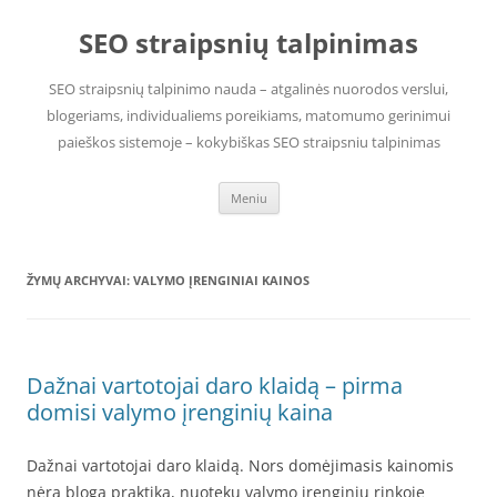
Pereiti
prie
SEO straipsnių talpinimas
turinio
SEO straipsnių talpinimo nauda – atgalinės nuorodos verslui,
blogeriams, individualiems poreikiams, matomumo gerinimui
paieškos sistemoje – kokybiškas SEO straipsniu talpinimas
Meniu
ŽYMŲ ARCHYVAI:
VALYMO ĮRENGINIAI KAINOS
Dažnai vartotojai daro klaidą – pirma
domisi valymo įrenginių kaina
Dažnai vartotojai daro klaidą. Nors domėjimasis kainomis
nėra bloga praktika, nuotekų valymo įrenginių rinkoje