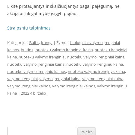
Likite protaujantys ir skaičiuojantys pagal pajėgumą, ne
akciją ar tik galimybę įsigyti pigiau.
Straipsniu talpinimas
Kategorijos:
Buitis
,
Įranga
| Žymos:
biologiniai valymo įrenginiai
kainos
,
buitinių nuotekų valymo įrenginiai kaina
,
nuoteku irenginiai
kaina
,
nuoteku valymo irenginiai
,
nuoteku valymo irenginiai kaina
,
nuotekų valymo įrenginiai kaina
,
nuoteku valymo irenginiu kaina
,
nuoteku valymo irenginiu kainos
,
nuoteku valymo irenginys kaina
,
valymo irenginiai
,
valymo įrenginiai kaina
,
valymo irenginiai kaina
,
valymo įrenginiai kainos
,
valymo irenginiai kainos
,
valymo irenginiu
kaina
|
2022 4 birželio
Ieškoti: