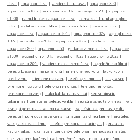
filtrai
|
aquaphor filtrai
|
vandens filtru rusys
|
aquaphor s800
|
aquaphor ro-101s
|
aquaphor ro-102s
|
aquapgor s550
|
aquaphor
s1000
|
namui ir biurui aquaphor filtrai
|
namams ir biurui aquaphor
filtrai
|
kodel aquaphor filtrai
|
aquaphor filtrai
|
vandens filtrai
|
aquaphor filtrai
|
aquaphor ro-101s
|
aquaphor ro-202s
|
aquaphor ro-
102s
|
aquaphor ro-202s
|
aquaphor ro-206s
|
vandens filtrai
|
aquaphor s800
|
aquaphor s550
|
geriamo vandens filtrai
|
aquaphor
s1000
|
aquaphor ro 101s
|
aquaphor 102s
|
aquaphor ro 202s
|
aquaphor ro 206s
|
vandens minkstinimo filtrai
|
nugeležinimo filtrai
|
pelesio kvapa galima panaikinti
|
priemone nuo voru
|
lauko kubilai
pardavimui
|
priemonė nuo vorų
|
telefonų remontas
|
kas yra seo
|
priemone nuo voru
|
telefonų remontas
|
telefonų remontas
|
priemonė nuo vorų
|
lauko kubilai pardavimui
|
seo straipsniu
talpinimas
|
geriausias pelėsio valiklis
|
seo straipsniu talpinimas
|
kaip
isvengti pelesio atsiradimo namuose
|
kaip išsirinkti geriausią valiklį
pelėsiui
|
puiki dovana vaikams
|
smagiam žaidimui kieme
|
aikštelės
vaikų laiko praleidimui
|
telefonų remontas naudingas
|
geriausias
kaciu kraikas
|
dazniausiai gendantys telefonai
|
geriausias maistas
sterilizuotoms katėms
|
padangų žymėjimas
|
mobiliųjų telefonų