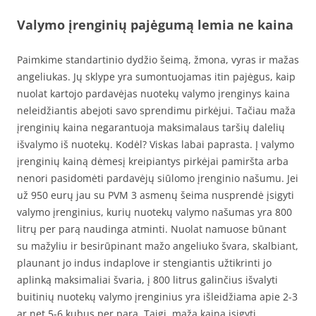
Valymo įrenginių pajėgumą lemia ne kaina
Paimkime standartinio dydžio šeimą, žmona, vyras ir mažas
angeliukas. Jų sklype yra sumontuojamas itin pajėgus, kaip
nuolat kartojo pardavėjas nuotekų valymo įrenginys kaina
neleidžiantis abejoti savo sprendimu pirkėjui. Tačiau maža
įrenginių kaina negarantuoja maksimalaus taršių dalelių
išvalymo iš nuotekų. Kodėl? Viskas labai paprasta. Į valymo
įrenginių kainą dėmesį kreipiantys pirkėjai pamiršta arba
nenori pasidomėti pardavėjų siūlomo įrenginio našumu. Jei
už 950 eurų jau su PVM 3 asmenų šeima nusprendė įsigyti
valymo įrenginius, kurių nuotekų valymo našumas yra 800
litrų per parą naudinga atminti. Nuolat namuose būnant
su mažyliu ir besirūpinant mažo angeliuko švara, skalbiant,
plaunant jo indus indaplove ir stengiantis užtikrinti jo
aplinką maksimaliai švaria, į 800 litrus galinčius išvalyti
buitinių nuotekų valymo įrenginius yra išleidžiama apie 2-3
ar net 5-6 kubus per parą. Taigi, maža kaina įsigyti