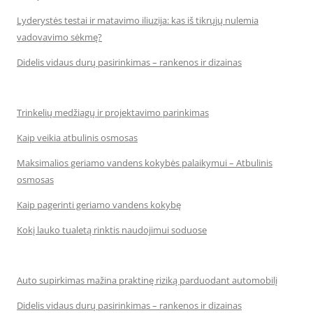
Lyderystės testai ir matavimo iliuzija: kas iš tikrųjų nulemia
vadovavimo sėkmę?
Didelis vidaus durų pasirinkimas – rankenos ir dizainas
Trinkelių medžiagų ir projektavimo parinkimas
Kaip veikia atbulinis osmosas
Maksimalios geriamo vandens kokybės palaikymui – Atbulinis
osmosas
Kaip pagerinti geriamo vandens kokybę
Kokį lauko tualetą rinktis naudojimui soduose
Auto supirkimas mažina praktinę riziką parduodant automobilį
Didelis vidaus durų pasirinkimas – rankenos ir dizainas