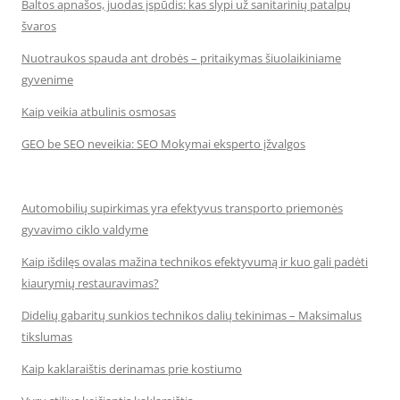
Baltos apnašos, juodas įspūdis: kas slypi už sanitarinių patalpų
švaros
Nuotraukos spauda ant drobės – pritaikymas šiuolaikiniame
gyvenime
Kaip veikia atbulinis osmosas
GEO be SEO neveikia: SEO Mokymai eksperto įžvalgos
Automobilių supirkimas yra efektyvus transporto priemonės
gyvavimo ciklo valdyme
Kaip išdilęs ovalas mažina technikos efektyvumą ir kuo gali padėti
kiaurymių restauravimas?
Didelių gabaritų sunkios technikos dalių tekinimas – Maksimalus
tikslumas
Kaip kaklaraištis derinamas prie kostiumo