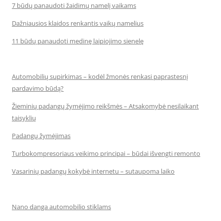
7 būdų panaudoti žaidimų namelį vaikams
Dažniausios klaidos renkantis vaikų namelius
11 būdų panaudoti medinę laipiojimo sienelę
Automobilių supirkimas – kodėl žmonės renkasi paprastesnį
pardavimo būdą?
Žieminių padangų žymėjimo reikšmės – Atsakomybė nesilaikant
taisyklių
Padangų žymėjimas
Turbokompresoriaus veikimo principai – būdai išvengti remonto
Vasarinių padangų kokybė internetu – sutaupoma laiko
Nano danga automobilio stiklams