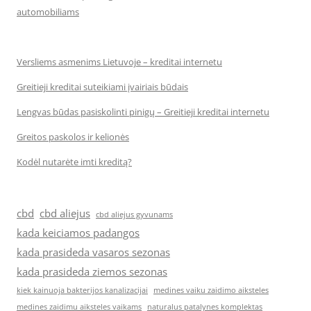
automobiliams
Versliems asmenims Lietuvoje – kreditai internetu
Greitieji kreditai suteikiami įvairiais būdais
Lengvas būdas pasiskolinti pinigų – Greitieji kreditai internetu
Greitos paskolos ir kelionės
Kodėl nutarėte imti kreditą?
cbd
cbd aliejus
cbd aliejus gyvunams
kada keiciamos padangos
kada prasideda vasaros sezonas
kada prasideda ziemos sezonas
kiek kainuoja bakterijos kanalizacijai
medines vaiku zaidimo aiksteles
medines zaidimu aiksteles vaikams
naturalus patalynes komplektas