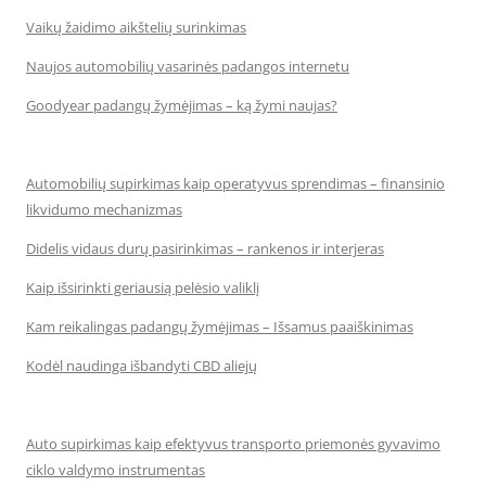
Vaikų žaidimo aikštelių surinkimas
Naujos automobilių vasarinės padangos internetu
Goodyear padangų žymėjimas – ką žymi naujas?
Automobilių supirkimas kaip operatyvus sprendimas – finansinio
likvidumo mechanizmas
Didelis vidaus durų pasirinkimas – rankenos ir interjeras
Kaip išsirinkti geriausią pelėsio valiklį
Kam reikalingas padangų žymėjimas – Išsamus paaiškinimas
Kodėl naudinga išbandyti CBD aliejų
Auto supirkimas kaip efektyvus transporto priemonės gyvavimo
ciklo valdymo instrumentas