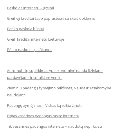
Paskolos internetu – greitai
Greitieji kreditai tapo paprastesni su skaičiuoklėmis
Banko paskola būstui
Greiti kreditai internetu Lietuvoje
Būsto paskolos palūkanos
Automobilių supirkimas yra ekonominė nauda fiziniams
pardavėjams ir smulkiam verslui
Žieminių padangų žymėjimo reikšmės, Nauda ir Atsakomybė
naudojant
Padangų žymėjimas – Viskas ką reikia žinoti
Pigias vasarines padangas rasite internetu
Tik vasarinės padangos internetu – naudotų nepirkčiau