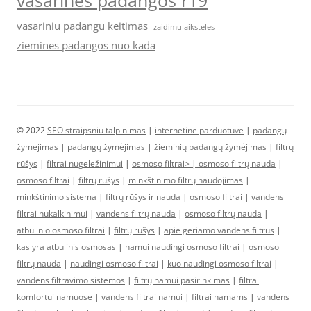
vasarines padangos r19
vasariniu padangu keitimas
zaidimu aiksteles
ziemines padangos nuo kada
© 2022
SEO straipsniu talpinimas
|
internetine parduotuve
|
padangų
žymėjimas
|
padangų žymėjimas
|
žieminių padangų žymėjimas
|
filtrų
rūšys
|
filtrai nugeležinimui
|
osmoso filtrai> |
osmoso filtrų nauda
|
osmoso filtrai
|
filtrų rūšys
|
minkštinimo filtrų naudojimas
|
minkštinimo sistema
|
filtrų rūšys ir nauda
|
osmoso filtrai
|
vandens
filtrai nukalkinimui
|
vandens filtrų nauda
|
osmoso filtrų nauda
|
atbulinio osmoso filtrai
|
filtrų rūšys
|
apie geriamo vandens filtrus
|
kas yra atbulinis osmosas
|
namui naudingi osmoso filtrai
|
osmoso
filtrų nauda
|
naudingi osmoso filtrai
|
kuo naudingi osmoso filtrai
|
vandens filtravimo sistemos
|
filtrų namui pasirinkimas
|
filtrai
komfortui namuose
|
vandens filtrai namui
|
filtrai namams
|
vandens