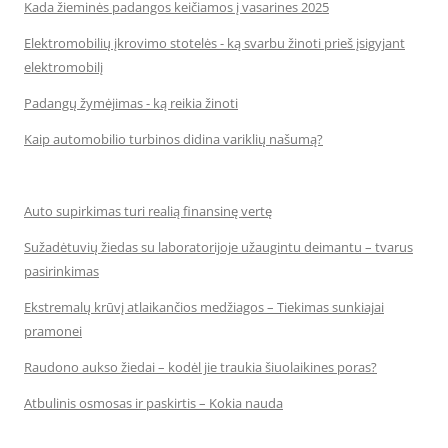
Kada žieminės padangos keičiamos į vasarines 2025
Elektromobilių įkrovimo stotelės - ką svarbu žinoti prieš įsigyjant
elektromobilį
Padangų žymėjimas - ką reikia žinoti
Kaip automobilio turbinos didina variklių našumą?
Auto supirkimas turi realią finansinę vertę
Sužadėtuvių žiedas su laboratorijoje užaugintu deimantu – tvarus
pasirinkimas
Ekstremalų krūvį atlaikančios medžiagos – Tiekimas sunkiajai
pramonei
Raudono aukso žiedai – kodėl jie traukia šiuolaikines poras?
Atbulinis osmosas ir paskirtis – Kokia nauda