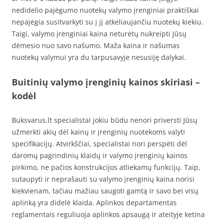
nedidelio pajėgumo nuotekų valymo įrenginiai praktiškai
nepajėgia susitvarkyti su į jį atkeliaujančiu nuotekų kiekiu.
Taigi, valymo įrenginiai kaina neturėtų nukreipti Jūsų
dėmesio nuo savo našumo. Maža kaina ir našumas
nuotekų valymui yra du tarpusavyje nesusiję dalykai.
Buitinių valymo įrenginių kainos skiriasi –
kodėl
Buksvarus.lt specialistai jokiu būdu nenori priversti Jūsų
užmerkti akių dėl kainų ir įrenginių nuotekoms valyti
specifikacijų. Atvirkščiai, specialistai nori perspėti dėl
daromų pagrindinių klaidų ir valymo įrenginių kainos
pirkimo, ne pačios konstrukcijos atliekamų funkcijų. Taip,
sutaupyti ir neprašauti su valymo įrenginių kaina norisi
kiekvienam, tačiau mažiau saugoti gamtą ir savo bei visų
aplinką yra didelė klaida. Aplinkos departamentas
reglamentais reguliuoja aplinkos apsaugą ir ateityje ketina