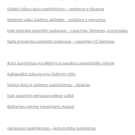
Didelis vidaus durų pasirinkimas – rankenos ir dizainas
Medinės vaikų žaidimų aikštelės – priežiūra ir remontas
Kaip teisingai pasirinkti padangas – vasarines, žiemines, universalias
Kada privaloma pasikeisti padangas – vasarines į/iš žiemines
Auto supirkimas yra efektyvus naudotų automobilių rinkoje
Kaklaraištis sukuria vyrų išskirtinį stilių
Vidaus durų ir rankenų pasirinkimas – dizainas
Kaip pasirinkti geriausią pelėsio valiklį
Bakterijos valymo įrenginiams August
Geriausias pasirinkimas – Automobilių supirkimas