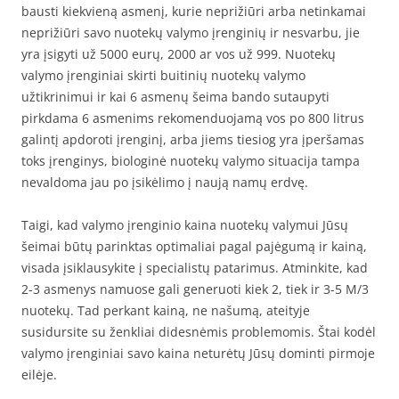
bausti kiekvieną asmenį, kurie neprižiūri arba netinkamai
neprižiūri savo nuotekų valymo įrenginių ir nesvarbu, jie
yra įsigyti už 5000 eurų, 2000 ar vos už 999. Nuotekų
valymo įrenginiai skirti buitinių nuotekų valymo
užtikrinimui ir kai 6 asmenų šeima bando sutaupyti
pirkdama 6 asmenims rekomenduojamą vos po 800 litrus
galintį apdoroti įrenginį, arba jiems tiesiog yra įperšamas
toks įrenginys, biologinė nuotekų valymo situacija tampa
nevaldoma jau po įsikėlimo į naują namų erdvę.
Taigi, kad valymo įrenginio kaina nuotekų valymui Jūsų
šeimai būtų parinktas optimaliai pagal pajėgumą ir kainą,
visada įsiklausykite į specialistų patarimus. Atminkite, kad
2-3 asmenys namuose gali generuoti kiek 2, tiek ir 3-5 M/3
nuotekų. Tad perkant kainą, ne našumą, ateityje
susidursite su ženkliai didesnėmis problemomis. Štai kodėl
valymo įrenginiai savo kaina neturėtų Jūsų dominti pirmoje
eilėje.