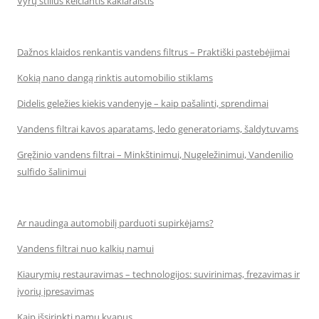
Vyrų stilius keičiantis kaklaraištis
Dažnos klaidos renkantis vandens filtrus – Praktiški pastebėjimai
Kokią nano dangą rinktis automobilio stiklams
Didelis geležies kiekis vandenyje – kaip pašalinti, sprendimai
Vandens filtrai kavos aparatams, ledo generatoriams, šaldytuvams
Gręžinio vandens filtrai – Minkštinimui, Nugeležinimui, Vandenilio
sulfido šalinimui
Ar naudinga automobilį parduoti supirkėjams?
Vandens filtrai nuo kalkių namui
Kiaurymių restauravimas – technologijos: suvirinimas, frezavimas ir
įvorių įpresavimas
Kaip išsirinkti namų kvapus