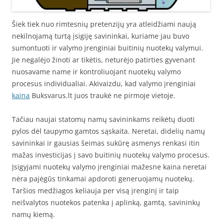
Šiek tiek nuo rimtesnių pretenzijų yra atleidžiami naują
nekilnojamą turtą įsigiję savininkai, kuriame jau buvo
sumontuoti ir valymo įrenginiai buitinių nuotekų valymui.
Jie negalėjo žinoti ar tikėtis, neturėjo patirties gyvenant
nuosavame name ir kontroliuojant nuotekų valymo
procesus individualiai. Akivaizdu, kad valymo įrenginiai
kaina
Buksvarus.lt juos traukė ne pirmoje vietoje.
Tačiau naujai statomų namų savininkams reikėtų duoti
pylos dėl taupymo gamtos sąskaita. Neretai, didelių namų
savininkai ir gausias šeimas sukūrę asmenys renkasi itin
mažas investicijas į savo buitinių nuotekų valymo procesus.
Įsigyjami nuotekų valymo įrenginiai mažesne kaina neretai
nėra pajėgūs tinkamai apdoroti generuojamų nuotekų.
Taršios medžiagos keliauja per visą įrenginį ir taip
neišvalytos nuotekos patenka į aplinką, gamtą, savininkų
namų kiemą.