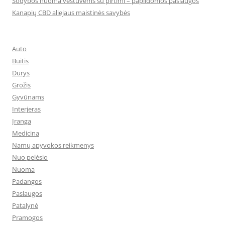
Sodybos nuoma vestuvėms su pirtimi – papildomos paslaugos
Kanapių CBD aliejaus maistinės savybės
Auto
Buitis
Durys
Grožis
Gyvūnams
Interjeras
Įranga
Medicina
Namų apyvokos reikmenys
Nuo pelėsio
Nuoma
Padangos
Paslaugos
Patalynė
Pramogos