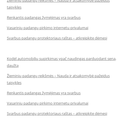
Žieminių padangų reikšmės – Nauda ir atsakomybė pažeidus
taisykles
Renkantis padangas žymėjimas yra svarbus
Vasarinių padangų pirkimo internetu privalumai
Svarbus padangų protektoriaus raštas – atkreipkite dėmesį
Kodėl automobilių supirkimas ypač naudingas parduodant seną,
daužtą
Žieminių padangų reikšmės – Nauda ir atsakomybė pažeidus
taisykles
Renkantis padangas žymėjimas yra svarbus
Vasarinių padangų pirkimo internetu privalumai
Svarbus padangų protektoriaus raštas – atkreipkite dėmesį