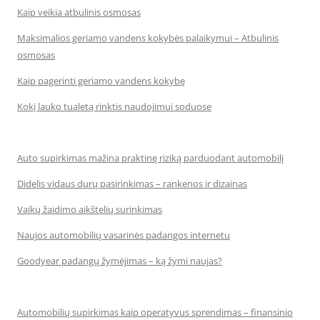
Kaip veikia atbulinis osmosas
Maksimalios geriamo vandens kokybės palaikymui – Atbulinis
osmosas
Kaip pagerinti geriamo vandens kokybę
Kokį lauko tualetą rinktis naudojimui soduose
Auto supirkimas mažina praktinę riziką parduodant automobilį
Didelis vidaus durų pasirinkimas – rankenos ir dizainas
Vaikų žaidimo aikštelių surinkimas
Naujos automobilių vasarinės padangos internetu
Goodyear padangų žymėjimas – ką žymi naujas?
Automobilių supirkimas kaip operatyvus sprendimas – finansinio