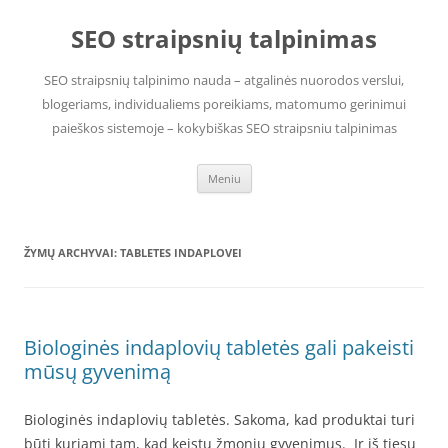
Pereiti
prie
SEO straipsnių talpinimas
turinio
SEO straipsnių talpinimo nauda – atgalinės nuorodos verslui,
blogeriams, individualiems poreikiams, matomumo gerinimui
paieškos sistemoje – kokybiškas SEO straipsniu talpinimas
Meniu
ŽYMŲ ARCHYVAI:
TABLETES INDAPLOVEI
Biologinės indaplovių tabletės gali pakeisti
mūsų gyvenimą
Biologinės indaplovių tabletės. Sakoma, kad produktai turi
būti kuriami tam, kad keistų žmonių gyvenimus. Ir iš tiesų