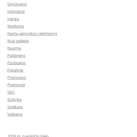
Gyvūnams
Interjeras
Įranga
Medicina
Namų apyvokos reikmenys
Nuo pelėsio
Nuoma
Padangos
Paslaugos
Patalynė
Pramogos
Pramonei
SEO
Statyba
Sveikata
Vaikams
2026 m. rugpjūčio mėn.