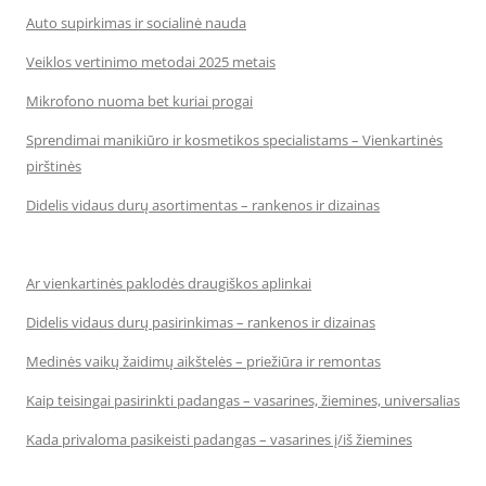
Auto supirkimas ir socialinė nauda
Veiklos vertinimo metodai 2025 metais
Mikrofono nuoma bet kuriai progai
Sprendimai manikiūro ir kosmetikos specialistams – Vienkartinės
pirštinės
Didelis vidaus durų asortimentas – rankenos ir dizainas
Ar vienkartinės paklodės draugiškos aplinkai
Didelis vidaus durų pasirinkimas – rankenos ir dizainas
Medinės vaikų žaidimų aikštelės – priežiūra ir remontas
Kaip teisingai pasirinkti padangas – vasarines, žiemines, universalias
Kada privaloma pasikeisti padangas – vasarines į/iš žiemines