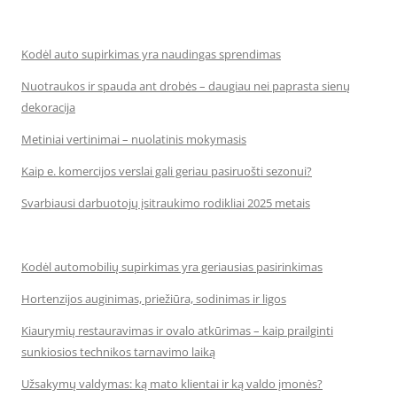
Kodėl auto supirkimas yra naudingas sprendimas
Nuotraukos ir spauda ant drobės – daugiau nei paprasta sienų
dekoracija
Metiniai vertinimai – nuolatinis mokymasis
Kaip e. komercijos verslai gali geriau pasiruošti sezonui?
Svarbiausi darbuotojų įsitraukimo rodikliai 2025 metais
Kodėl automobilių supirkimas yra geriausias pasirinkimas
Hortenzijos auginimas, priežiūra, sodinimas ir ligos
Kiaurymių restauravimas ir ovalo atkūrimas – kaip prailginti
sunkiosios technikos tarnavimo laiką
Užsakymų valdymas: ką mato klientai ir ką valdo įmonės?