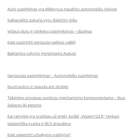
Auto supirkimas yra efektyvus naudotų automobilių rinkoje
Kaklaraištis sukuria vyrų išskirtinį stilių
Vidaus durų ir rankenų pasirinkimas – dizainas
Kaip pasirinkti geriausią pelėsio valiklį
Bakterijos valymo įrenginiams August
Geriausias pasirinkimas – Automobilių supirkimas
Nuotraukos ir spauda ant drobės
Tekinimo procesas sunkiųjų mechanizmų komponentams – Nuo
žaliavos iki giganto
Kai ramybė yra svarbiau už greitį, kodėl „Vezam123.lt“ renkasi
pedantišką tvarką ir BCA draudimą
Kaip pagerinti užsakymų valdymą?