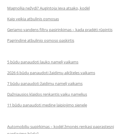
Magnolija nežydi? Augintoja Ieva atsako, kodėl
Kaip veikia atbulinis osmosas
Geriamo vandens filtrų pasirinkimas – kada pradėti rūpintis
Pagrindinė atbulinio osmoso paskirtis
5 būdų panaudoti lauko namelį vaikams
2026 6 būdų panaudoti žaidimų aikšteles vaikams
7 būdų panaudoti žaidimų namelį vaikams
Dažniausios klaidos renkantis vaikų namelius
11 būdų panaudoti medinę laipiojimo sienelę
Automobilių supirkimas – kodėl žmonės renkasi paprastesnį
pardavimo būdą?