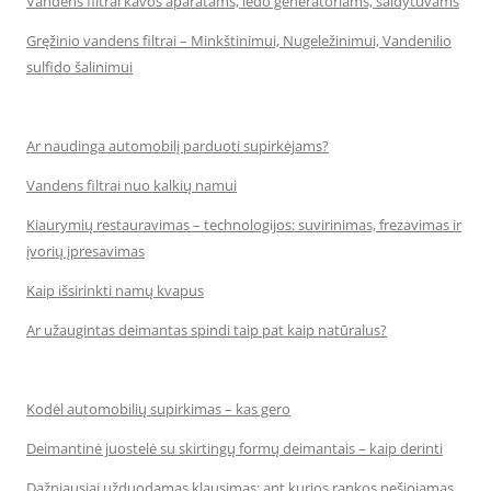
Vandens filtrai kavos aparatams, ledo generatoriams, šaldytuvams
Gręžinio vandens filtrai – Minkštinimui, Nugeležinimui, Vandenilio
sulfido šalinimui
Ar naudinga automobilį parduoti supirkėjams?
Vandens filtrai nuo kalkių namui
Kiaurymių restauravimas – technologijos: suvirinimas, frezavimas ir
įvorių įpresavimas
Kaip išsirinkti namų kvapus
Ar užaugintas deimantas spindi taip pat kaip natūralus?
Kodėl automobilių supirkimas – kas gero
Deimantinė juostelė su skirtingų formų deimantais – kaip derinti
Dažniausiai užduodamas klausimas: ant kurios rankos nešiojamas