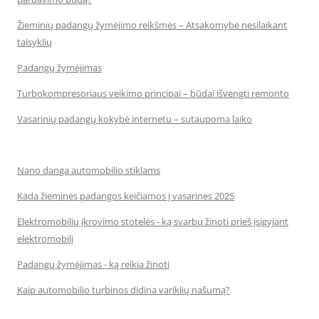
Žieminių padangų žymėjimo reikšmės – Atsakomybė nesilaikant
taisyklių
Padangų žymėjimas
Turbokompresoriaus veikimo principai – būdai išvengti remonto
Vasarinių padangų kokybė internetu – sutaupoma laiko
Nano danga automobilio stiklams
Kada žieminės padangos keičiamos į vasarines 2025
Elektromobilių įkrovimo stotelės - ką svarbu žinoti prieš įsigyjant
elektromobilį
Padangų žymėjimas - ką reikia žinoti
Kaip automobilio turbinos didina variklių našumą?