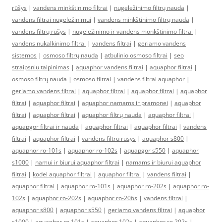
rūšys
|
vandens minkštinimo filtrai
|
nugeležinimo filtrų nauda
|
vandens filtrai nugeležinimui
|
vandens minkštinimo filtrų nauda
|
vandens filtrų rūšys
|
nugeležinimo ir vandens monkštinimo filtrai
|
vandens nukalkinimo filtrai
|
vandens filtrai
|
geriamo vandens
sistemos
|
osmoso filtrų nauda
|
atbulinio osmoso filtrai
|
seo
straipsniu talpinimas
|
aquaphor vandens filtrai
|
aquaphor filtrai
|
osmoso filtrų nauda
|
osmoso filtrai
|
vandens filtrai aquaphor
|
geriamo vandens filtrai
|
aquaphor filtrai
|
aquaphor filtrai
|
aquaphor
filtrai
|
aquaphor filtrai
|
aquaphor namams ir pramonei
|
aquaphor
filtrai
|
aquaphor filtrai
|
aquaphor filtrų nauda
|
aquaphor filtrai
|
aquapgor filtrai ir nauda
|
aquaphor filtrai
|
aquaphor filtrai
|
vandens
filtrai
|
aquaphor filtrai
|
vandens filtru rusys
|
aquaphor s800
|
aquaphor ro-101s
|
aquaphor ro-102s
|
aquapgor s550
|
aquaphor
s1000
|
namui ir biurui aquaphor filtrai
|
namams ir biurui aquaphor
filtrai
|
kodel aquaphor filtrai
|
aquaphor filtrai
|
vandens filtrai
|
aquaphor filtrai
|
aquaphor ro-101s
|
aquaphor ro-202s
|
aquaphor ro-
102s
|
aquaphor ro-202s
|
aquaphor ro-206s
|
vandens filtrai
|
aquaphor s800
|
aquaphor s550
|
geriamo vandens filtrai
|
aquaphor
s1000
|
aquaphor ro 101s
|
aquaphor 102s
|
aquaphor ro 202s
|