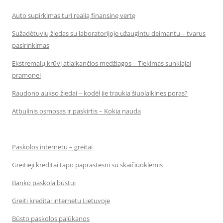
Auto supirkimas turi realią finansinę vertę
Sužadėtuvių žiedas su laboratorijoje užaugintu deimantu – tvarus
pasirinkimas
Ekstremalų krūvį atlaikančios medžiagos – Tiekimas sunkiajai
pramonei
Raudono aukso žiedai – kodėl jie traukia šiuolaikines poras?
Atbulinis osmosas ir paskirtis – Kokia nauda
Paskolos internetu – greitai
Greitieji kreditai tapo paprastesni su skaičiuoklėmis
Banko paskola būstui
Greiti kreditai internetu Lietuvoje
Būsto paskolos palūkanos