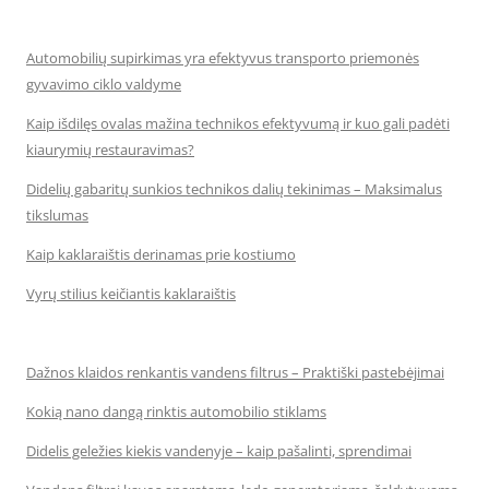
Automobilių supirkimas yra efektyvus transporto priemonės
gyvavimo ciklo valdyme
Kaip išdilęs ovalas mažina technikos efektyvumą ir kuo gali padėti
kiaurymių restauravimas?
Didelių gabaritų sunkios technikos dalių tekinimas – Maksimalus
tikslumas
Kaip kaklaraištis derinamas prie kostiumo
Vyrų stilius keičiantis kaklaraištis
Dažnos klaidos renkantis vandens filtrus – Praktiški pastebėjimai
Kokią nano dangą rinktis automobilio stiklams
Didelis geležies kiekis vandenyje – kaip pašalinti, sprendimai