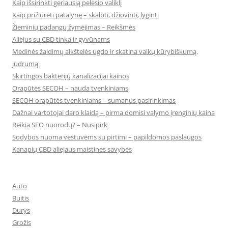
Kaip išsirinkti geriausią pelėsio valiklį
Kaip prižiūrėti patalynę – skalbti, džiovinti, lyginti
Žieminių padangų žymėjimas – Reikšmės
Aliejus su CBD tinka ir gyvūnams
Medinės žaidimų aikštelės ugdo ir skatina vaikų kūrybiškumą,
judrumą
Skirtingos bakterijų kanalizacijai kainos
Orapūtės SECOH – nauda tvenkiniams
SECOH orapūtės tvenkiniams – sumanus pasirinkimas
Dažnai vartotojai daro klaidą – pirma domisi valymo įrenginių kaina
Reikia SEO nuorodų? – Nusipirk
Sodybos nuoma vestuvėms su pirtimi – papildomos paslaugos
Kanapių CBD aliejaus maistinės savybės
Auto
Buitis
Durys
Grožis