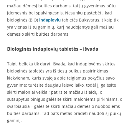
mažiau dėmesį buities darbams, tai jų gyvenimas būtų
įdomesnis bei spalvingesnis. Nesunku pastebėti, kad
biologinės (BIO)
indaploviu
tabletės Buksvarus.lt kaip tik
yra vienas iš tų gaminių, kurį naudojantys gali mažiau
dėmesio skirti buities darbams.
Biologinės indaplovių tabletės – išvada
Taigi, belieka tik daryti išvadą, kad indaplovėms skirtos
biologinės tabletės yra iš tiesų puikus pasirinkimas
kiekvienam, kuris svajoja apie teigiamus pokyčius savo
gyvenime: turėsite daugiau laisvo laiko, todėl jį galėsite
skirti maloniai veiklai; patirsite mažiau išlaidų, o
sutaupytus pinigus galėsite skirti maloniems pirkiniams, o
svarbiausia – galėsite skirti mažiau dėmesio nuobodiems
buities darbams. Tad pats metas pradėti naudoti šį puikų
gaminį.