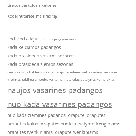
Greitos paskolos ir kelionės
Kodėl nutarėte imti kreditą?
cbd
cbd aliejus
cbd aliejus gyvunams
kada keiciamos padangos
kada prasideda vasaros sezonas
kada prasideda ziemos sezonas
kiek kainuoja bakterijos kanalizacijai
medines vaiku zaidimo aiksteles
medines zaidimu aiksteles vaikams
naturalus patalynes komplektas
naujos vasarines padangos
nuo kada vasarines padangos
nuo kada ziemines padanos
orapute
oraputes
oraputes kaina
oraputes nuoteku valymo irenginiams
oraputes tvenkiniams
orapute tvenkiniams