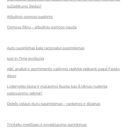
sužadėtuvių žiedas?
Atbulinio osmoso paskirtis
Osmoso filtrų – atbulinio osmoso nauda
Auto supirkimas kaip racionalus pasirinkimas
Just-in-Time evoliucija
ABC analizė ir asortimento valdymo realybė veikianti pagal Pareto
dėsnį
Lyderystės testai ir matavimo iliuzija: kas iš tikrųjų nulemia
vadovavimo sėkmę?
Didelis vidaus durų pasirinkimas – rankenos ir dizainas
Trinkelių medžiagų ir projektavimo parinkimas