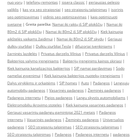
nuo vorų
|
telefonų remontas
|
josera classic
|
geriausias pelesio
valiklis
|
kas yra seo straipsniai
|
seo straipsniu talpinimas
|
isorinis
seo optimizavimas
|
vidinis seo optimizavimas
|
kaip optimizuoti
svetaine
| Greita paieška:
Namai iki raktų iš SIP plokščių
|
Namai iki
80m2 iš SIP plokščių
|
Namai iki 80m2 iš SIP plokščių
|
Kiek kainuoja
aikštelės vaikams žaidimui
|
Namai iki 80m2 iš SIP skydų
|
Geriausi
dulkių siurbliai
|
Dulkiu siurbliai Tesla
|
difuzoriai tvenkiniams
|
žarninės lazdelės
|
Privatus darzelis Vilnius
|
Privatus darzelis Vilnius
|
Bakterijos valymo įrenginiams
|
Bakterijų įrenginims kainos skiriasi
|
Kiek kainuoja kanalizacijos bakterijos
|
SIP namai pardavimas
|
Sodo
nameliai gyvenimui
|
Kiek kainuoja bakterijos nuotekų įrenginiams
|
Dalys viryklėms ir orkaitėms
|
SIP homes
|
Auto
|
Padangos
|
Lengvųjų
automobilių padangos
|
Vasarinės padangos
|
Žieminės padangos
|
Padangos internetu
|
Pigios padangos
|
Langu skystis automobiliams
|
Elektromobiliu ikrovimo stoteles
|
Kiek kainuoja vasarines padangos
|
Geriausi vasariniu padangu gamintojai 2021 metais
|
Padangos
internetu
|
Vasarinės padangos
|
Žieminės padangos
|
Universalios
padangos
|
SEO straipsniu talpinimas
|
SEO straipsniu talpinimas
|
SEO straipsniu talpinimas
|
Padangos
|
Padangos internetu
|
padangos