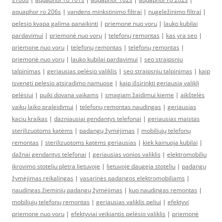
aquaphor ro 206s
|
vandens minkstinimo filtrai
|
nugeležinimo filtrai
|
pelesio kvapa galima panaikinti
|
priemone nuo voru
|
lauko kubilai
pardavimui
|
priemonė nuo vorų
|
telefonų remontas
|
kas yra seo
|
priemone nuo voru
|
telefonų remontas
|
telefonų remontas
|
priemonė nuo vorų
|
lauko kubilai pardavimui
|
seo straipsniu
talpinimas
|
geriausias pelėsio valiklis
|
seo straipsniu talpinimas
|
kaip
isvengti pelesio atsiradimo namuose
|
kaip išsirinkti geriausią valiklį
pelėsiui
|
puiki dovana vaikams
|
smagiam žaidimui kieme
|
aikštelės
vaikų laiko praleidimui
|
telefonų remontas naudingas
|
geriausias
kaciu kraikas
|
dazniausiai gendantys telefonai
|
geriausias maistas
sterilizuotoms katėms
|
padangų žymėjimas
|
mobiliųjų telefonų
remontas
|
sterilizuotoms katėms geriausias
|
kiek kainuoja kubilai
|
dažnai gendantys telefonai
|
geriausias vonios valiklis
|
elektromobiliu
ikrovimo stoteliu pletra lietuvoje
|
lietuvoje daugeja stoteliu
|
padangų
žymėjimas reikalingas
|
vasarinės padangos elektromobiliams
|
naudingas žieminių padangų žymėjimas
|
kuo naudingas remontas
|
mobiliųjų telefonų remontas
|
geriausias valiklis peliui
|
efektyvi
priemone nuo voru
|
efektyviai veikiantis pelėsio valiklis
|
priemonė