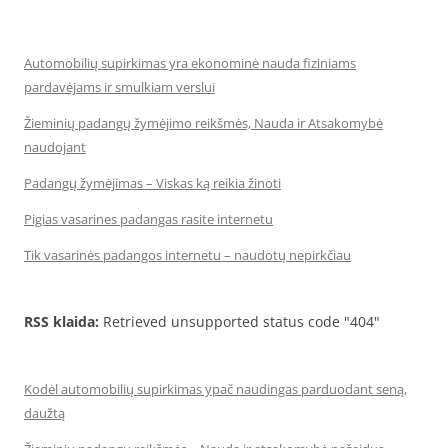
Automobilių supirkimas yra ekonominė nauda fiziniams
pardavėjams ir smulkiam verslui
Žieminių padangų žymėjimo reikšmės, Nauda ir Atsakomybė
naudojant
Padangų žymėjimas – Viskas ką reikia žinoti
Pigias vasarines padangas rasite internetu
Tik vasarinės padangos internetu – naudotų nepirkčiau
RSS klaida:
Retrieved unsupported status code "404"
Kodėl automobilių supirkimas ypač naudingas parduodant seną,
daužtą