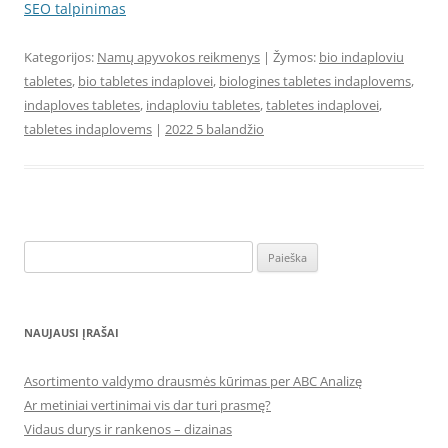
SEO talpinimas
Kategorijos:
Namų apyvokos reikmenys
| Žymos:
bio indaploviu
tabletes
,
bio tabletes indaplovei
,
biologines tabletes indaplovems
,
indaploves tabletes
,
indaploviu tabletes
,
tabletes indaplovei
,
tabletes indaplovems
|
2022 5 balandžio
Ieškoti:
NAUJAUSI ĮRAŠAI
Asortimento valdymo drausmės kūrimas per ABC Analizę
Ar metiniai vertinimai vis dar turi prasmę?
Vidaus durys ir rankenos – dizainas