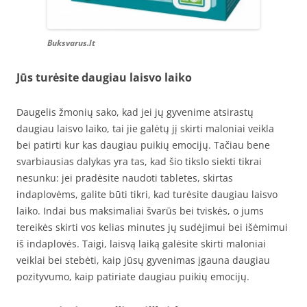
Buksvarus.lt
Jūs turėsite daugiau laisvo laiko
Daugelis žmonių sako, kad jei jų gyvenime atsirastų
daugiau laisvo laiko, tai jie galėtų jį skirti maloniai veikla
bei patirti kur kas daugiau puikių emocijų. Tačiau bene
svarbiausias dalykas yra tas, kad šio tikslo siekti tikrai
nesunku: jei pradėsite naudoti tabletes, skirtas
indaplovėms, galite būti tikri, kad turėsite daugiau laisvo
laiko. Indai bus maksimaliai švarūs bei tviskės, o jums
tereikės skirti vos kelias minutes jų sudėjimui bei išėmimui
iš indaplovės. Taigi, laisvą laiką galėsite skirti maloniai
veiklai bei stebėti, kaip jūsų gyvenimas įgauna daugiau
pozityvumo, kaip patiriate daugiau puikių emocijų.