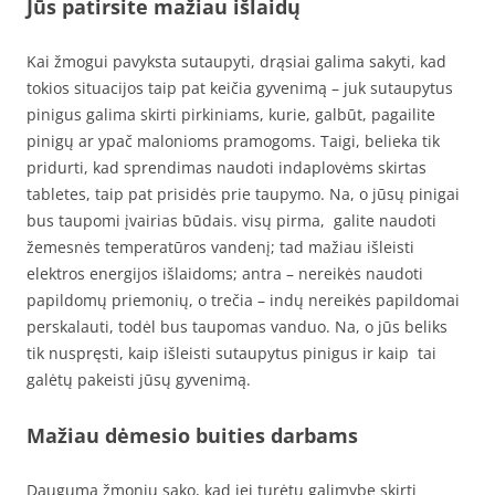
Jūs patirsite mažiau išlaidų
Kai žmogui pavyksta sutaupyti, drąsiai galima sakyti, kad
tokios situacijos taip pat keičia gyvenimą – juk sutaupytus
pinigus galima skirti pirkiniams, kurie, galbūt, pagailite
pinigų ar ypač malonioms pramogoms. Taigi, belieka tik
pridurti, kad sprendimas naudoti indaplovėms skirtas
tabletes, taip pat prisidės prie taupymo. Na, o jūsų pinigai
bus taupomi įvairias būdais. visų pirma, galite naudoti
žemesnės temperatūros vandenį; tad mažiau išleisti
elektros energijos išlaidoms; antra – nereikės naudoti
papildomų priemonių, o trečia – indų nereikės papildomai
perskalauti, todėl bus taupomas vanduo. Na, o jūs beliks
tik nuspręsti, kaip išleisti sutaupytus pinigus ir kaip tai
galėtų pakeisti jūsų gyvenimą.
Mažiau dėmesio buities darbams
Dauguma žmonių sako, kad jei turėtų galimybę skirti