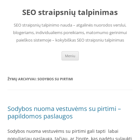
Pereiti
prie
SEO straipsnių talpinimas
turinio
SEO straipsnių talpinimo nauda – atgalinės nuorodos verslui,
blogeriams, individualiems poreikiams, matomumo gerinimui
paieškos sistemoje – kokybiškas SEO straipsniu talpinimas
Meniu
ŽYMŲ ARCHYVAI:
SODYBOS SU PIRTIMI
Sodybos nuoma vestuvėms su pirtimi –
papildomos paslaugos
Sodybos nuoma vestuvėms su pirtimi gali tapti labai
populiariau paslauga, tačiau, ar žinote, kas padėtų sulaukti