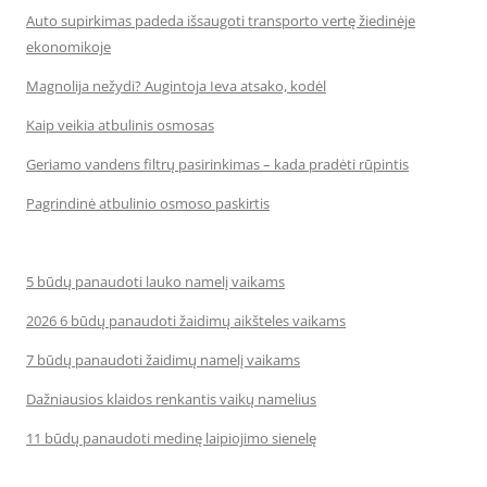
Auto supirkimas padeda išsaugoti transporto vertę žiedinėje
ekonomikoje
Magnolija nežydi? Augintoja Ieva atsako, kodėl
Kaip veikia atbulinis osmosas
Geriamo vandens filtrų pasirinkimas – kada pradėti rūpintis
Pagrindinė atbulinio osmoso paskirtis
5 būdų panaudoti lauko namelį vaikams
2026 6 būdų panaudoti žaidimų aikšteles vaikams
7 būdų panaudoti žaidimų namelį vaikams
Dažniausios klaidos renkantis vaikų namelius
11 būdų panaudoti medinę laipiojimo sienelę