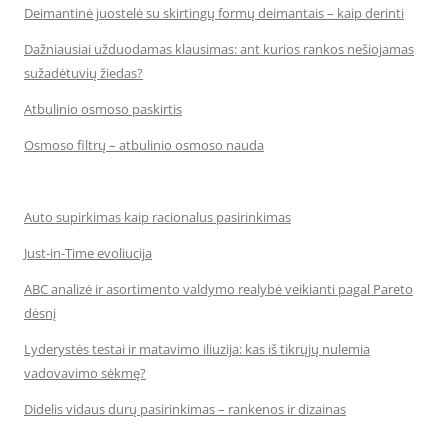
Deimantinė juostelė su skirtingų formų deimantais – kaip derinti
Dažniausiai užduodamas klausimas: ant kurios rankos nešiojamas
sužadėtuvių žiedas?
Atbulinio osmoso paskirtis
Osmoso filtrų – atbulinio osmoso nauda
Auto supirkimas kaip racionalus pasirinkimas
Just-in-Time evoliucija
ABC analizė ir asortimento valdymo realybė veikianti pagal Pareto
dėsnį
Lyderystės testai ir matavimo iliuzija: kas iš tikrųjų nulemia
vadovavimo sėkmę?
Didelis vidaus durų pasirinkimas – rankenos ir dizainas