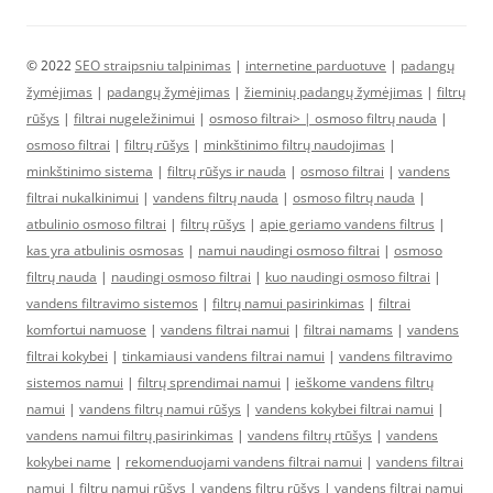
© 2022
SEO straipsniu talpinimas
|
internetine parduotuve
|
padangų
žymėjimas
|
padangų žymėjimas
|
žieminių padangų žymėjimas
|
filtrų
rūšys
|
filtrai nugeležinimui
|
osmoso filtrai> |
osmoso filtrų nauda
|
osmoso filtrai
|
filtrų rūšys
|
minkštinimo filtrų naudojimas
|
minkštinimo sistema
|
filtrų rūšys ir nauda
|
osmoso filtrai
|
vandens
filtrai nukalkinimui
|
vandens filtrų nauda
|
osmoso filtrų nauda
|
atbulinio osmoso filtrai
|
filtrų rūšys
|
apie geriamo vandens filtrus
|
kas yra atbulinis osmosas
|
namui naudingi osmoso filtrai
|
osmoso
filtrų nauda
|
naudingi osmoso filtrai
|
kuo naudingi osmoso filtrai
|
vandens filtravimo sistemos
|
filtrų namui pasirinkimas
|
filtrai
komfortui namuose
|
vandens filtrai namui
|
filtrai namams
|
vandens
filtrai kokybei
|
tinkamiausi vandens filtrai namui
|
vandens filtravimo
sistemos namui
|
filtrų sprendimai namui
|
ieškome vandens filtrų
namui
|
vandens filtrų namui rūšys
|
vandens kokybei filtrai namui
|
vandens namui filtrų pasirinkimas
|
vandens filtrų rtūšys
|
vandens
kokybei name
|
rekomenduojami vandens filtrai namui
|
vandens filtrai
namui
|
filtrų namui rūšys
|
vandens filtrų rūšys
|
vandens filtrai namui