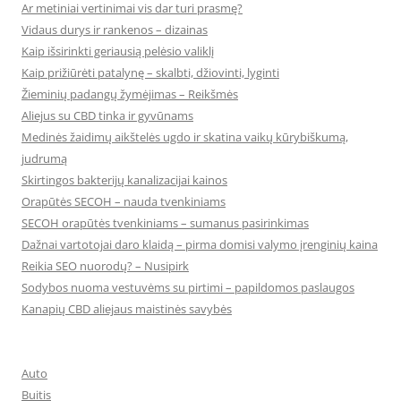
Ar metiniai vertinimai vis dar turi prasmę?
Vidaus durys ir rankenos – dizainas
Kaip išsirinkti geriausią pelėsio valiklį
Kaip prižiūrėti patalynę – skalbti, džiovinti, lyginti
Žieminių padangų žymėjimas – Reikšmės
Aliejus su CBD tinka ir gyvūnams
Medinės žaidimų aikštelės ugdo ir skatina vaikų kūrybiškumą,
judrumą
Skirtingos bakterijų kanalizacijai kainos
Orapūtės SECOH – nauda tvenkiniams
SECOH orapūtės tvenkiniams – sumanus pasirinkimas
Dažnai vartotojai daro klaidą – pirma domisi valymo įrenginių kaina
Reikia SEO nuorodų? – Nusipirk
Sodybos nuoma vestuvėms su pirtimi – papildomos paslaugos
Kanapių CBD aliejaus maistinės savybės
Auto
Buitis