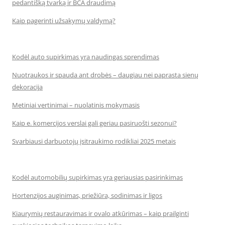
pedantišką tvarką ir BCA draudimą
Kaip pagerinti užsakymų valdymą?
Kodėl auto supirkimas yra naudingas sprendimas
Nuotraukos ir spauda ant drobės – daugiau nei paprasta sienų
dekoracija
Metiniai vertinimai – nuolatinis mokymasis
Kaip e. komercijos verslai gali geriau pasiruošti sezonui?
Svarbiausi darbuotojų įsitraukimo rodikliai 2025 metais
Kodėl automobilių supirkimas yra geriausias pasirinkimas
Hortenzijos auginimas, priežiūra, sodinimas ir ligos
Kiaurymių restauravimas ir ovalo atkūrimas – kaip prailginti