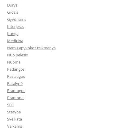
Durys
Grožis
Gyvūnams
Interjeras
Įranga
Medicina
Namų apyvokos reikmenys
Nuo pelėsio
Nuoma
Padangos
Paslaugos
Patalynė
Pramogos
Pramonei
SEO
Statyba
Sveikata
Vaikams