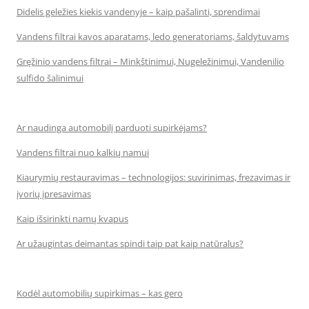
Didelis geležies kiekis vandenyje – kaip pašalinti, sprendimai
Vandens filtrai kavos aparatams, ledo generatoriams, šaldytuvams
Gręžinio vandens filtrai – Minkštinimui, Nugeležinimui, Vandenilio
sulfido šalinimui
Ar naudinga automobilį parduoti supirkėjams?
Vandens filtrai nuo kalkių namui
Kiaurymių restauravimas – technologijos: suvirinimas, frezavimas ir
įvorių įpresavimas
Kaip išsirinkti namų kvapus
Ar užaugintas deimantas spindi taip pat kaip natūralus?
Kodėl automobilių supirkimas – kas gero