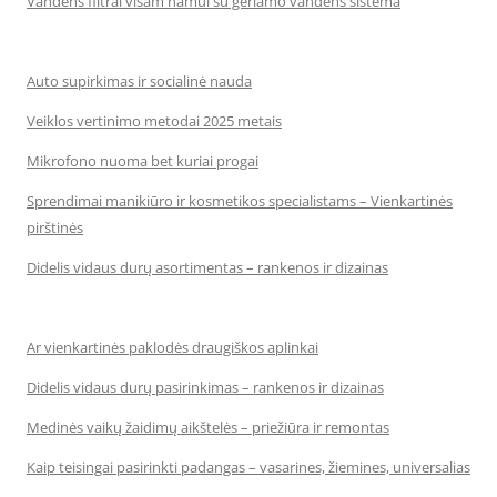
Vandens filtrai visam namui su geriamo vandens sistema
Auto supirkimas ir socialinė nauda
Veiklos vertinimo metodai 2025 metais
Mikrofono nuoma bet kuriai progai
Sprendimai manikiūro ir kosmetikos specialistams – Vienkartinės
pirštinės
Didelis vidaus durų asortimentas – rankenos ir dizainas
Ar vienkartinės paklodės draugiškos aplinkai
Didelis vidaus durų pasirinkimas – rankenos ir dizainas
Medinės vaikų žaidimų aikštelės – priežiūra ir remontas
Kaip teisingai pasirinkti padangas – vasarines, žiemines, universalias