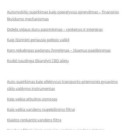
Automobilių supirkimas kaip operatyvus sprendimas – finansinio
likvidumo mechanizmas
Didelis vidaus durų pasirinkimas – rankenos ir interjeras
Kaip išsirinkti geriausią pelėsio valiklį
Kam reikalingas padangų žymėjimas – Išsamus paaiškinimas
Kodėl naudinga išbandyti CBD aliejų
Auto supirkimas kaip efektyvus transporto priemonės gyvavimo
ciklo valdymo instrumentas
Kaip veikia atbulinis osmosas
Kaip veikia vandens nugeležinimo filtrai
Klaidos renkantis vandens filtrą