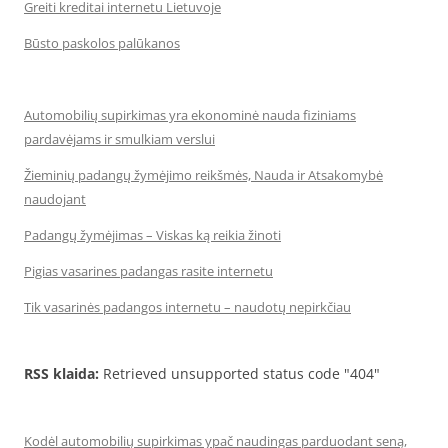
Greiti kreditai internetu Lietuvoje
Būsto paskolos palūkanos
Automobilių supirkimas yra ekonominė nauda fiziniams
pardavėjams ir smulkiam verslui
Žieminių padangų žymėjimo reikšmės, Nauda ir Atsakomybė
naudojant
Padangų žymėjimas – Viskas ką reikia žinoti
Pigias vasarines padangas rasite internetu
Tik vasarinės padangos internetu – naudotų nepirkčiau
RSS klaida:
Retrieved unsupported status code "404"
Kodėl automobilių supirkimas ypač naudingas parduodant seną,