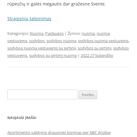
rūpesčių ir galės mėgautis dar gražesne švente.
Straipsniu talpinimas
Kategorijos:
Nuoma
,
Paslaugos
| Žymos:
nuoma
,
nuoma
vestuvems
,
sodybos
,
sodybos nuoma
,
sodybos nuoma vestuvems
,
sodybos nuoma vestuvems su pirtimi
,
sodybos su pirtimi
,
sodybos
vestuvems
,
sudybos su pirtimi nuoma
|
2022 27 balandžio
Ieškoti:
NAUJAUSI ĮRAŠAI
Asortimento valdymo drausmės kūrimas per ABC Analizę