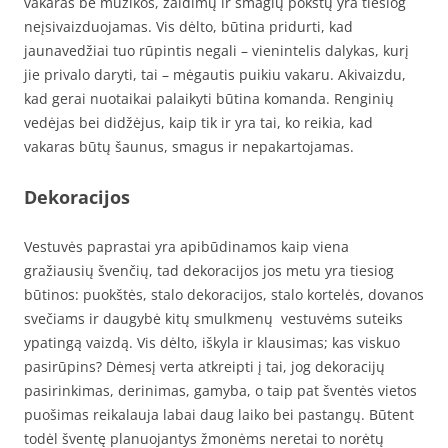
vakaras be muzikos, žaidimų ir smagių pokštų yra tiesiog
neįsivaizduojamas. Vis dėlto, būtina pridurti, kad
jaunavedžiai tuo rūpintis negali – vienintelis dalykas, kurį
jie privalo daryti, tai – mėgautis puikiu vakaru. Akivaizdu,
kad gerai nuotaikai palaikyti būtina komanda. Renginių
vedėjas bei didžėjus, kaip tik ir yra tai, ko reikia, kad
vakaras būtų šaunus, smagus ir nepakartojamas.
Dekoracijos
Vestuvės paprastai yra apibūdinamos kaip viena
gražiausių švenčių, tad dekoracijos jos metu yra tiesiog
būtinos: puokštės, stalo dekoracijos, stalo kortelės, dovanos
svečiams ir daugybė kitų smulkmenų vestuvėms suteiks
ypatingą vaizdą. Vis dėlto, iškyla ir klausimas; kas viskuo
pasirūpins? Dėmesį verta atkreipti į tai, jog dekoracijų
pasirinkimas, derinimas, gamyba, o taip pat šventės vietos
puošimas reikalauja labai daug laiko bei pastangų. Būtent
todėl šventę planuojantys žmonėms neretai to norėtų