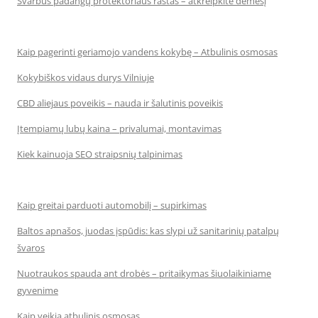
Svarbus padangų protektoriaus raštas – atkreipkite dėmesį
Kaip pagerinti geriamojo vandens kokybę – Atbulinis osmosas
Kokybiškos vidaus durys Vilniuje
CBD aliejaus poveikis – nauda ir šalutinis poveikis
Įtempiamų lubų kaina – privalumai, montavimas
Kiek kainuoja SEO straipsnių talpinimas
Kaip greitai parduoti automobilį – supirkimas
Baltos apnašos, juodas įspūdis: kas slypi už sanitarinių patalpų
švaros
Nuotraukos spauda ant drobės – pritaikymas šiuolaikiniame
gyvenime
Kaip veikia atbulinis osmosas