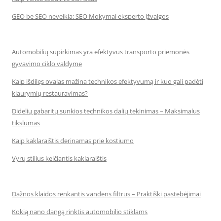
GEO be SEO neveikia: SEO Mokymai eksperto įžvalgos
Automobilių supirkimas yra efektyvus transporto priemonės
gyvavimo ciklo valdyme
Kaip išdilęs ovalas mažina technikos efektyvumą ir kuo gali padėti
kiaurymių restauravimas?
Didelių gabaritų sunkios technikos dalių tekinimas – Maksimalus
tikslumas
Kaip kaklaraištis derinamas prie kostiumo
Vyrų stilius keičiantis kaklaraištis
Dažnos klaidos renkantis vandens filtrus – Praktiški pastebėjimai
Kokią nano dangą rinktis automobilio stiklams