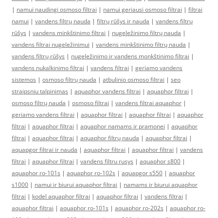
|
namui naudingi osmoso filtrai
|
namui geriausi osmoso filtrai
|
filtrai
namui
|
vandens filtrų nauda
|
filtrų rūšys ir nauda
|
vandens filtrų
rūšys
|
vandens minkštinimo filtrai
|
nugeležinimo filtrų nauda
|
vandens filtrai nugeležinimui
|
vandens minkštinimo filtrų nauda
|
vandens filtrų rūšys
|
nugeležinimo ir vandens monkštinimo filtrai
|
vandens nukalkinimo filtrai
|
vandens filtrai
|
geriamo vandens
sistemos
|
osmoso filtrų nauda
|
atbulinio osmoso filtrai
|
seo
straipsniu talpinimas
|
aquaphor vandens filtrai
|
aquaphor filtrai
|
osmoso filtrų nauda
|
osmoso filtrai
|
vandens filtrai aquaphor
|
geriamo vandens filtrai
|
aquaphor filtrai
|
aquaphor filtrai
|
aquaphor
filtrai
|
aquaphor filtrai
|
aquaphor namams ir pramonei
|
aquaphor
filtrai
|
aquaphor filtrai
|
aquaphor filtrų nauda
|
aquaphor filtrai
|
aquapgor filtrai ir nauda
|
aquaphor filtrai
|
aquaphor filtrai
|
vandens
filtrai
|
aquaphor filtrai
|
vandens filtru rusys
|
aquaphor s800
|
aquaphor ro-101s
|
aquaphor ro-102s
|
aquapgor s550
|
aquaphor
s1000
|
namui ir biurui aquaphor filtrai
|
namams ir biurui aquaphor
filtrai
|
kodel aquaphor filtrai
|
aquaphor filtrai
|
vandens filtrai
|
aquaphor filtrai
|
aquaphor ro-101s
|
aquaphor ro-202s
|
aquaphor ro-