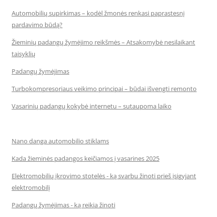
Automobilių supirkimas – kodėl žmonės renkasi paprastesnį
pardavimo būdą?
Žieminių padangų žymėjimo reikšmės – Atsakomybė nesilaikant
taisyklių
Padangų žymėjimas
Turbokompresoriaus veikimo principai – būdai išvengti remonto
Vasarinių padangų kokybė internetu – sutaupoma laiko
Nano danga automobilio stiklams
Kada žieminės padangos keičiamos į vasarines 2025
Elektromobilių įkrovimo stotelės - ką svarbu žinoti prieš įsigyjant
elektromobilį
Padangų žymėjimas - ką reikia žinoti