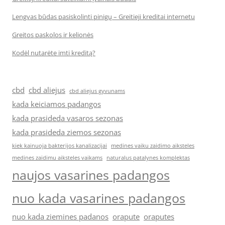
Lengvas būdas pasiskolinti pinigų – Greitieji kreditai internetu
Greitos paskolos ir kelionės
Kodėl nutarėte imti kreditą?
cbd
cbd aliejus
cbd aliejus gyvunams
kada keiciamos padangos
kada prasideda vasaros sezonas
kada prasideda ziemos sezonas
kiek kainuoja bakterijos kanalizacijai
medines vaiku zaidimo aiksteles
medines zaidimu aiksteles vaikams
naturalus patalynes komplektas
naujos vasarines padangos
nuo kada vasarines padangos
nuo kada ziemines padanos
orapute
oraputes