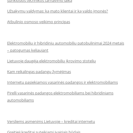
sunkiosios technikos tarnavimo laiką
Užsakymų valdymas: ką mato klientai ir ką valdo įmonės?
Atbulinio osmoso veikimo principas
Elektromobilių ir hibridinių automobilių patobulinimai 2024 metais
– patogumas keliaujant
Lietuvoje daugėja elektromobilių įkrovimo stotelių
Kam reikalingas padangų žymėjimas
Internetu pasiekiamos vasarinės padangos ir elektromobiliams
Pirelli vasarinės padangos elektromobiliams bei hibridiniams
automobiliams
Versliems asmenims Lietuvoje – kreditai internetu
Greitieji kreditai suteikiami įvairiais būdais