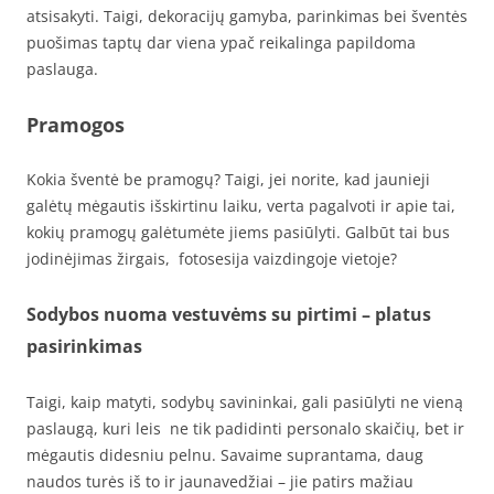
atsisakyti. Taigi, dekoracijų gamyba, parinkimas bei šventės
puošimas taptų dar viena ypač reikalinga papildoma
paslauga.
Pramogos
Kokia šventė be pramogų? Taigi, jei norite, kad jaunieji
galėtų mėgautis išskirtinu laiku, verta pagalvoti ir apie tai,
kokių pramogų galėtumėte jiems pasiūlyti. Galbūt tai bus
jodinėjimas žirgais, fotosesija vaizdingoje vietoje?
Sodybos nuoma vestuvėms su pirtimi – platus
pasirinkimas
Taigi, kaip matyti, sodybų savininkai, gali pasiūlyti ne vieną
paslaugą, kuri leis ne tik padidinti personalo skaičių, bet ir
mėgautis didesniu pelnu. Savaime suprantama, daug
naudos turės iš to ir jaunavedžiai – jie patirs mažiau