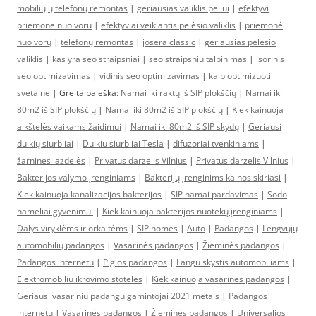
mobiliųjų telefonų remontas
|
geriausias valiklis peliui
|
efektyvi
priemone nuo voru
|
efektyviai veikiantis pelėsio valiklis
|
priemonė
nuo vorų
|
telefonų remontas
|
josera classic
|
geriausias pelesio
valiklis
|
kas yra seo straipsniai
|
seo straipsniu talpinimas
|
isorinis
seo optimizavimas
|
vidinis seo optimizavimas
|
kaip optimizuoti
svetaine
| Greita paieška:
Namai iki raktų iš SIP plokščių
|
Namai iki
80m2 iš SIP plokščių
|
Namai iki 80m2 iš SIP plokščių
|
Kiek kainuoja
aikštelės vaikams žaidimui
|
Namai iki 80m2 iš SIP skydų
|
Geriausi
dulkių siurbliai
|
Dulkiu siurbliai Tesla
|
difuzoriai tvenkiniams
|
žarninės lazdelės
|
Privatus darzelis Vilnius
|
Privatus darzelis Vilnius
|
Bakterijos valymo įrenginiams
|
Bakterijų įrenginims kainos skiriasi
|
Kiek kainuoja kanalizacijos bakterijos
|
SIP namai pardavimas
|
Sodo
nameliai gyvenimui
|
Kiek kainuoja bakterijos nuotekų įrenginiams
|
Dalys viryklėms ir orkaitėms
|
SIP homes
|
Auto
|
Padangos
|
Lengvųjų
automobilių padangos
|
Vasarinės padangos
|
Žieminės padangos
|
Padangos internetu
|
Pigios padangos
|
Langu skystis automobiliams
|
Elektromobiliu ikrovimo stoteles
|
Kiek kainuoja vasarines padangos
|
Geriausi vasariniu padangu gamintojai 2021 metais
|
Padangos
internetu
|
Vasarinės padangos
|
Žieminės padangos
|
Universalios