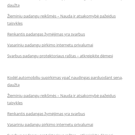
daužtą
Žieminių padangų reikšmės – Nauda ir atsakomybė pažeidus
taisykles
Renkantis padangas žymėjimas yra svarbus
Vasarinių padangų pirkimo internetu privalumai
Svarbus padangų protektoriaus raštas – atkreipkite dėmesį
Kodėl automobilių supirkimas ypač naudingas parduodant seną,
daužtą
Žieminių padangų reikšmės – Nauda ir atsakomybė pažeidus
taisykles
Renkantis padangas žymėjimas yra svarbus
Vasarinių padangų pirkimo internetu privalumai