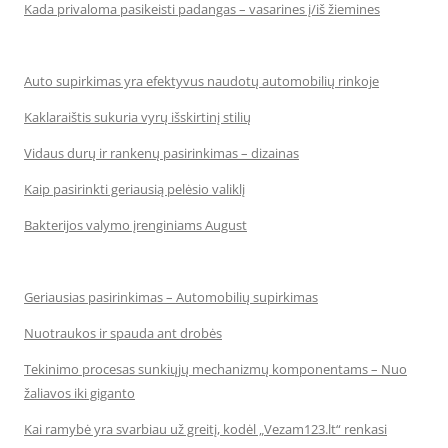
Kada privaloma pasikeisti padangas – vasarines į/iš žiemines
Auto supirkimas yra efektyvus naudotų automobilių rinkoje
Kaklaraištis sukuria vyrų išskirtinį stilių
Vidaus durų ir rankenų pasirinkimas – dizainas
Kaip pasirinkti geriausią pelėsio valiklį
Bakterijos valymo įrenginiams August
Geriausias pasirinkimas – Automobilių supirkimas
Nuotraukos ir spauda ant drobės
Tekinimo procesas sunkiųjų mechanizmų komponentams – Nuo
žaliavos iki giganto
Kai ramybė yra svarbiau už greitį, kodėl „Vezam123.lt“ renkasi