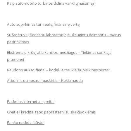
Kaip automobilio turbinos didina variklių našumą?
Auto supirkimas turi realią finansinę vertę
Sužadėtuvių žiedas su laboratorijoje užaugintu deimantu – tvarus
pasirinkimas
Ekstremalų krūvį atlaikančios medžiagos – Tiekimas sunkiajai
pramonei
Raudono aukso žiedai – kodėl jie traukia šiuolaikines poras?
Atbulinis osmosas ir paskirtis – Kokia nauda
Paskolos internetu – greitai
Greitieji kreditai tapo paprastesni su skaičiuoklėmis
Banko paskola būstui