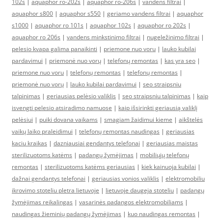
102s
|
aquaphor ro-202s
|
aquaphor ro-206s
|
vandens filtrai
|
aquaphor s800
|
aquaphor s550
|
geriamo vandens filtrai
|
aquaphor
s1000
|
aquaphor ro 101s
|
aquaphor 102s
|
aquaphor ro 202s
|
aquaphor ro 206s
|
vandens minkstinimo filtrai
|
nugeležinimo filtrai
|
pelesio kvapa galima panaikinti
|
priemone nuo voru
|
lauko kubilai
pardavimui
|
priemonė nuo vorų
|
telefonų remontas
|
kas yra seo
|
priemone nuo voru
|
telefonų remontas
|
telefonų remontas
|
priemonė nuo vorų
|
lauko kubilai pardavimui
|
seo straipsniu
talpinimas
|
geriausias pelėsio valiklis
|
seo straipsniu talpinimas
|
kaip
isvengti pelesio atsiradimo namuose
|
kaip išsirinkti geriausią valiklį
pelėsiui
|
puiki dovana vaikams
|
smagiam žaidimui kieme
|
aikštelės
vaikų laiko praleidimui
|
telefonų remontas naudingas
|
geriausias
kaciu kraikas
|
dazniausiai gendantys telefonai
|
geriausias maistas
sterilizuotoms katėms
|
padangų žymėjimas
|
mobiliųjų telefonų
remontas
|
sterilizuotoms katėms geriausias
|
kiek kainuoja kubilai
|
dažnai gendantys telefonai
|
geriausias vonios valiklis
|
elektromobiliu
ikrovimo stoteliu pletra lietuvoje
|
lietuvoje daugeja stoteliu
|
padangų
žymėjimas reikalingas
|
vasarinės padangos elektromobiliams
|
naudingas žieminių padangų žymėjimas
|
kuo naudingas remontas
|