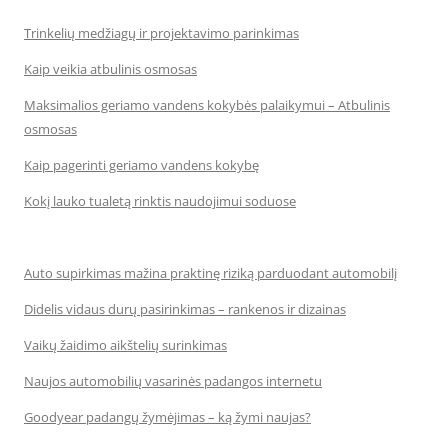
Trinkelių medžiagų ir projektavimo parinkimas
Kaip veikia atbulinis osmosas
Maksimalios geriamo vandens kokybės palaikymui – Atbulinis
osmosas
Kaip pagerinti geriamo vandens kokybę
Kokį lauko tualetą rinktis naudojimui soduose
Auto supirkimas mažina praktinę riziką parduodant automobilį
Didelis vidaus durų pasirinkimas – rankenos ir dizainas
Vaikų žaidimo aikštelių surinkimas
Naujos automobilių vasarinės padangos internetu
Goodyear padangų žymėjimas – ką žymi naujas?