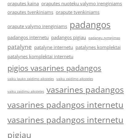
oraputes kaina
oraputes nuoteku valymo irenginiams
oraputes tvenkiniams
orapute tvenkiniams
padangos
orapute valymo irenginiams
padangos internetu
padangos pigiau
padangu zymejimas
patalyne
patalyne internetu
patalynes komplektai
patalynes komplektai internetu
pigios vasarines padangos
vaiku lauko zaidimo aiksteles
vaiku zaidimo aiksteles
vasarines padangos
vaiku zaidimu aiksteles
vasarines padangos internetu
vasarines padangos internetu
pigiau