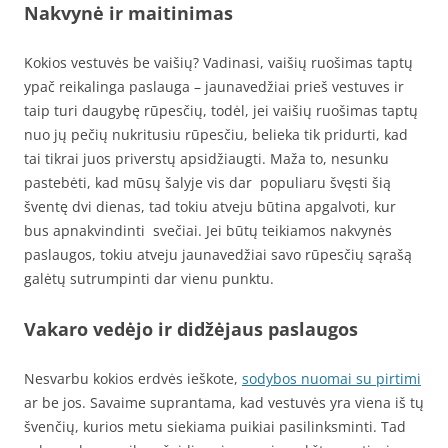
Nakvynė ir maitinimas
Kokios vestuvės be vaišių? Vadinasi, vaišių ruošimas taptų
ypač reikalinga paslauga – jaunavedžiai prieš vestuves ir
taip turi daugybę rūpesčių, todėl, jei vaišių ruošimas taptų
nuo jų pečių nukritusiu rūpesčiu, belieka tik pridurti, kad
tai tikrai juos priverstų apsidžiaugti. Maža to, nesunku
pastebėti, kad mūsų šalyje vis dar populiaru švęsti šią
šventę dvi dienas, tad tokiu atveju būtina apgalvoti, kur
bus apnakvindinti svečiai. Jei būtų teikiamos nakvynės
paslaugos, tokiu atveju jaunavedžiai savo rūpesčių sąrašą
galėtų sutrumpinti dar vienu punktu.
Vakaro vedėjo ir didžėjaus paslaugos
Nesvarbu kokios erdvės ieškote,
sodybos nuomai su pirtimi
ar be jos. Savaime suprantama, kad vestuvės yra viena iš tų
švenčių, kurios metu siekiama puikiai pasilinksminti. Tad