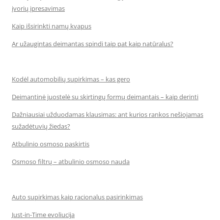
įvorių įpresavimas
Kaip išsirinkti namų kvapus
Ar užaugintas deimantas spindi taip pat kaip natūralus?
Kodėl automobilių supirkimas – kas gero
Deimantinė juostelė su skirtingų formų deimantais – kaip derinti
Dažniausiai užduodamas klausimas: ant kurios rankos nešiojamas
sužadėtuvių žiedas?
Atbulinio osmoso paskirtis
Osmoso filtrų – atbulinio osmoso nauda
Auto supirkimas kaip racionalus pasirinkimas
Just-in-Time evoliucija