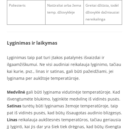
Poliesteris
Natūraliai arba žema
Greitai džiūsta, todėl
temp. džiovyklėje
džiovyklė dažniausiai
nereikalinga
Lyginimas ir laikymas
Lyginimas taip pat turi įtakos patalynės išvaizdai ir
ilgaamžiškumui. Ne visi audiniai reikalauja lyginimo, tačiau
kai kurie, pvz., linas ir satinas, gali būti pažeidžiami, jei
lyginama per aukštoje temperatūroje.
Medvilnė
gali būti lyginama vidutinėje temperatūroje. Kad
išvengtumėte blukimo, lyginkite medvilnę iš vidinės pusės.
Satinas
turėtų būti lyginamas žemoje temperatūroje, taip
pat iš vidinės pusės, kad būtų išsaugotas audinio blizgesys.
Linas
reikalauja aukštesnės temperatūros, tačiau geriausia
jį lyginti, kai jis dar yra šiek tiek drėgnas, kad būtų išvengta