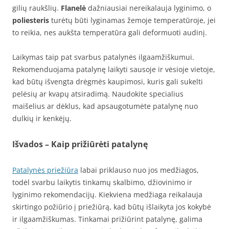
gilių raukšlių.
Flanelė
dažniausiai nereikalauja lyginimo, o
poliesteris
turėtų būti lyginamas žemoje temperatūroje, jei
to reikia, nes aukšta temperatūra gali deformuoti audinį.
Laikymas taip pat svarbus patalynės ilgaamžiškumui.
Rekomenduojama patalynę laikyti sausoje ir vėsioje vietoje,
kad būtų išvengta drėgmės kaupimosi, kuris gali sukelti
pelėsių ar kvapų atsiradimą. Naudokite specialius
maišelius ar dėklus, kad apsaugotumėte patalynę nuo
dulkių ir kenkėjų.
Išvados – Kaip prižiūrėti patalynę
Patalynės priežiūra
labai priklauso nuo jos medžiagos,
todėl svarbu laikytis tinkamų skalbimo, džiovinimo ir
lyginimo rekomendacijų. Kiekviena medžiaga reikalauja
skirtingo požiūrio į priežiūrą, kad būtų išlaikyta jos kokybė
ir ilgaamžiškumas. Tinkamai prižiūrint patalynę, galima