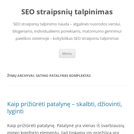
Pereiti
prie
SEO straipsnių talpinimas
turinio
SEO straipsnių talpinimo nauda – atgalinės nuorodos verslui,
blogeriams, individualiems poreikiams, matomumo gerinimui
paieškos sistemoje – kokybiškas SEO straipsniu talpinimas
Meniu
ŽYMŲ ARCHYVAI:
SATINO PATALYNES KOMPLEKTAS
Kaip prižiūrėti patalynę – skalbti, džiovinti,
lyginti
Kaip prižiūrėti patalynę. Patalynė yra vienas iš svarbiausių
miego komforto elementų, tad tinkama jos priežiūra yra