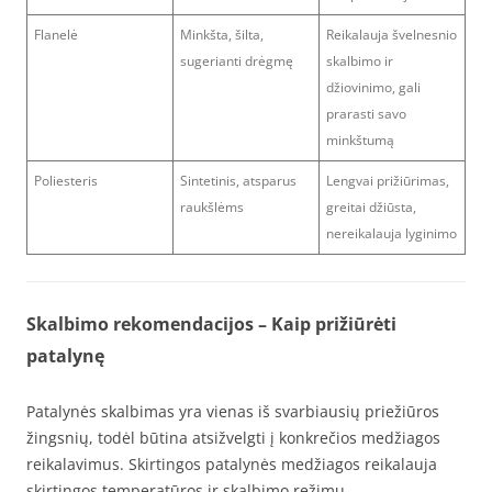
Flanelė
Minkšta, šilta,
Reikalauja švelnesnio
sugerianti drėgmę
skalbimo ir
džiovinimo, gali
prarasti savo
minkštumą
Poliesteris
Sintetinis, atsparus
Lengvai prižiūrimas,
raukšlėms
greitai džiūsta,
nereikalauja lyginimo
Skalbimo rekomendacijos – Kaip prižiūrėti
patalynę
Patalynės skalbimas yra vienas iš svarbiausių priežiūros
žingsnių, todėl būtina atsižvelgti į konkrečios medžiagos
reikalavimus. Skirtingos patalynės medžiagos reikalauja
skirtingos temperatūros ir skalbimo režimų.