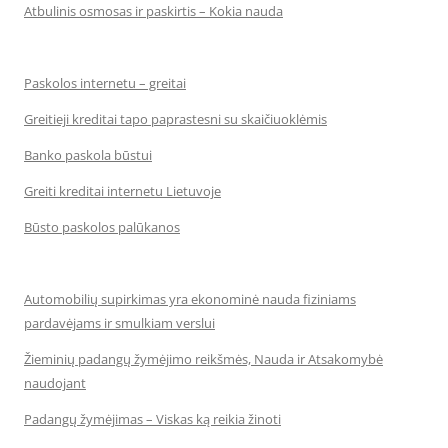
Atbulinis osmosas ir paskirtis – Kokia nauda
Paskolos internetu – greitai
Greitieji kreditai tapo paprastesni su skaičiuoklėmis
Banko paskola būstui
Greiti kreditai internetu Lietuvoje
Būsto paskolos palūkanos
Automobilių supirkimas yra ekonominė nauda fiziniams
pardavėjams ir smulkiam verslui
Žieminių padangų žymėjimo reikšmės, Nauda ir Atsakomybė
naudojant
Padangų žymėjimas – Viskas ką reikia žinoti