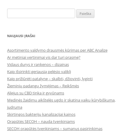
Ieškoti:
NAUJAUSI ĮRAŠAI
Asortimento valdymo drausmės kūrimas per ABC Analizę
Ar metiniai vertinimai vis dar turi prasmę?
Vidaus durys ir rankenos – dizainas
Kaip išsirinkti geriausią pelėsio valiklį
Kaip prižiūrėti patalynę – skalbti, džiovinti, lyginti
Žieminių padangų žymėjimas – Reikšmės
Aliejus su CBD tinka ir gyvūnams
Medinės žaidimų aikštelės ugdo ir skatina vaikų kūrybiškumą,
judrumą
Skirtingos bakterijų kanalizacijai kainos
Orapūtės SECOH – nauda tvenkiniams
SECOH orapūtės tvenkiniams – sumanus pasirinkimas