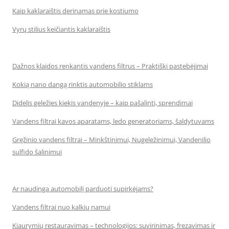
Kaip kaklaraištis derinamas prie kostiumo
Vyrų stilius keičiantis kaklaraištis
Dažnos klaidos renkantis vandens filtrus – Praktiški pastebėjimai
Kokią nano dangą rinktis automobilio stiklams
Didelis geležies kiekis vandenyje – kaip pašalinti, sprendimai
Vandens filtrai kavos aparatams, ledo generatoriams, šaldytuvams
Gręžinio vandens filtrai – Minkštinimui, Nugeležinimui, Vandenilio
sulfido šalinimui
Ar naudinga automobilį parduoti supirkėjams?
Vandens filtrai nuo kalkių namui
Kiaurymių restauravimas – technologijos: suvirinimas, frezavimas ir