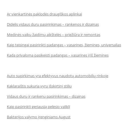
Ar vienkartinės paklodės draugiškos aplinkai
Didelis vidaus durų pasirinkimas – rankenos ir dizainas
Medinės vaikų žaidimų aikštelės – priežiūra ir remontas
Kaip teisingai pasirinkti padangas – vasarines, žiemines, universalias
Kada privaloma pasikeisti padangas – vasarines į/iš žiemines
Auto supirkimas yra efektyvus naudotų automobilių rinkoje
Kaklaraištis sukuria vyrų išskirtinį stilių
Vidaus durų ir rankenų pasirinkimas – dizainas
Kaip pasirinkti geriausią pelėsio valiklį
Bakterijos valymo įrenginiams August