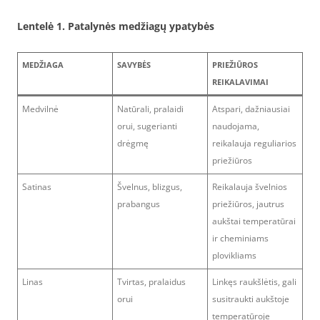
Lentelė 1. Patalynės medžiagų ypatybės
MEDŽIAGA
SAVYBĖS
PRIEŽIŪROS
REIKALAVIMAI
Medvilnė
Natūrali, pralaidi
Atspari, dažniausiai
orui, sugerianti
naudojama,
drėgmę
reikalauja reguliarios
priežiūros
Satinas
Švelnus, blizgus,
Reikalauja švelnios
prabangus
priežiūros, jautrus
aukštai temperatūrai
ir cheminiams
plovikliams
Linas
Tvirtas, pralaidus
Linkęs raukšlėtis, gali
orui
susitraukti aukštoje
temperatūroje