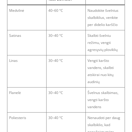
Medvilnė
40–60 °C
Naudokite švelnius
skalbiklius, venkite
per didelio karščio
Satinas
30–40 °C
Skalbti švelniu
režimu, vengti
agresyvių ploviklių
Linas
30–40 °C
Vengti karšto
vandens, skalbti
atskirai nuo kitų
audinių
Flanelė
30–40 °C
Švelnus skalbimas,
vengti karšto
vandens
Poliesteris
30–40 °C
Nenaudoti per daug
skalbiklio, kad
nepažeistumėte