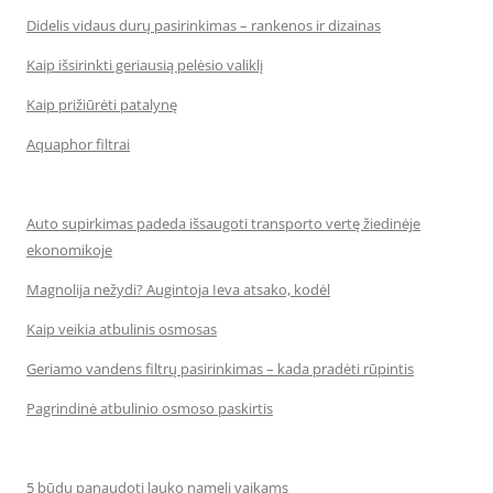
Didelis vidaus durų pasirinkimas – rankenos ir dizainas
Kaip išsirinkti geriausią pelėsio valiklį
Kaip prižiūrėti patalynę
Aquaphor filtrai
Auto supirkimas padeda išsaugoti transporto vertę žiedinėje
ekonomikoje
Magnolija nežydi? Augintoja Ieva atsako, kodėl
Kaip veikia atbulinis osmosas
Geriamo vandens filtrų pasirinkimas – kada pradėti rūpintis
Pagrindinė atbulinio osmoso paskirtis
5 būdų panaudoti lauko namelį vaikams