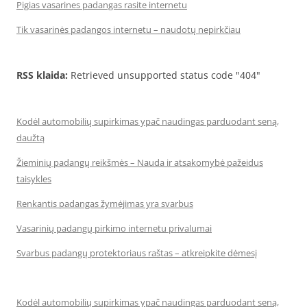
Pigias vasarines padangas rasite internetu
Tik vasarinės padangos internetu – naudotų nepirkčiau
RSS klaida:
Retrieved unsupported status code "404"
Kodėl automobilių supirkimas ypač naudingas parduodant seną,
daužtą
Žieminių padangų reikšmės – Nauda ir atsakomybė pažeidus
taisykles
Renkantis padangas žymėjimas yra svarbus
Vasarinių padangų pirkimo internetu privalumai
Svarbus padangų protektoriaus raštas – atkreipkite dėmesį
Kodėl automobilių supirkimas ypač naudingas parduodant seną,