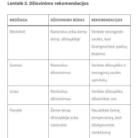
Lentelė 3. Džiovinimo rekomendacijos
MEDŽIAGA
DŽIOVINIMO BŪDAS
REKOMENDACIJOS
Medvilnė
Natūralus arba žema
Venkite tiesioginės
temp. džiovyklėje
saulės, kad
išvengtumėte spalvų
blukimo
Satinas
Natūralus
Venkite džiovyklės ir
džiovinimas
tiesioginių saulės
spindulių
Linas
Natūralus
Venkite džiovyklės,
džiovinimas
džiovinkite ore
Flanelė
Žema temp.
Naudokite žemą
džiovyklėje arba
temperatūrą, kad
natūraliai
išlaikytumėte
minkštumą