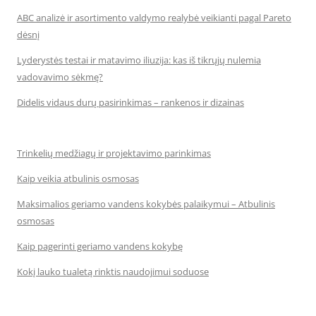
ABC analizė ir asortimento valdymo realybė veikianti pagal Pareto
dėsnį
Lyderystės testai ir matavimo iliuzija: kas iš tikrųjų nulemia
vadovavimo sėkmę?
Didelis vidaus durų pasirinkimas – rankenos ir dizainas
Trinkelių medžiagų ir projektavimo parinkimas
Kaip veikia atbulinis osmosas
Maksimalios geriamo vandens kokybės palaikymui – Atbulinis
osmosas
Kaip pagerinti geriamo vandens kokybę
Kokį lauko tualetą rinktis naudojimui soduose