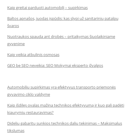
Kaip greitai parduoti automobilį – supirkimas
Baltos apnašos, juodas įspūdis: kas slypi už sanitarinių patalpų
švaros
Nuotraukos spauda ant drobės – pritaikymas šiuolaikiniame
gyvenime
Kaip veikia atbulinis osmosas
GEO be SEO neveikia: SEO Mokymai eksperto įžvalgos
Automobilių supirkimas yra efektyvus transporto priemonės
gyvavimo ciklo valdyme
Kaip išdilęs ovalas mažina technikos efektyvumą ir kuo gali padėti
kiaurymių restauravimas?
Didelių gabaritų sunkios technikos dalių tekinimas – Maksimalus
tikslumas