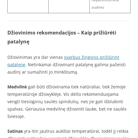
audinio
Džiovinimo rekomendacijos – Kaip prižiūrėti
patalynę
Džiovinimas yra dar vienas
svarbus žingsnis prižiūrint
patalynę
. Netinkamai džiovinant patalynę galima pažeisti
audinį ar sumažinti jo minkštumą.
Medvilnė
gali būti džiovinama tiek natūraliai, tiek žemoje
temperatūroje džiovyklėje. Vis dėlto rekomenduojama
vengti tiesioginių saulės spindulių, nes jie gali išblukinti
spalvas. Geriausia medvilnę džiovinti lauke, bet ne saulės
šviesoje.
Satinas
yra itin jautrus aukštai temperatūrai, todėl jį reikia