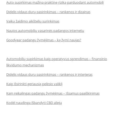
Auto supirkimas mažina praktinę riziką parduodant automobilį
Didelis vidaus durų pasirinkimas – rankenos ir dizainas
Vaikų žaidimo aikštelių surinkimas
Naujos automobilių vasarinės padangos internetu
Goodyear padangų žymėjimas – ką žymi naujas?
Automobilių supirkimas kaip operatyvus sprendimas – finansinio
likvidumo mechanizmas
Didelis vidaus durų pasirinkimas – rankenos ir interjeras
Kaip išsirinkti geriausią pelėsio valiklį
Kam reikalingas padangų žymėjimas – Išsamus paaiškinimas
Kodėl naudinga išbandyti CBD aliejų