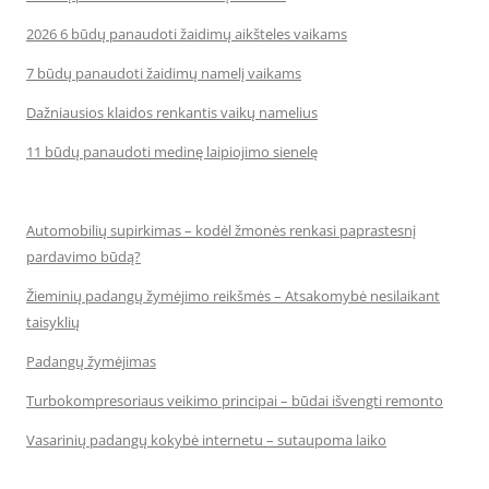
2026 6 būdų panaudoti žaidimų aikšteles vaikams
7 būdų panaudoti žaidimų namelį vaikams
Dažniausios klaidos renkantis vaikų namelius
11 būdų panaudoti medinę laipiojimo sienelę
Automobilių supirkimas – kodėl žmonės renkasi paprastesnį
pardavimo būdą?
Žieminių padangų žymėjimo reikšmės – Atsakomybė nesilaikant
taisyklių
Padangų žymėjimas
Turbokompresoriaus veikimo principai – būdai išvengti remonto
Vasarinių padangų kokybė internetu – sutaupoma laiko