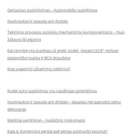
Geriausias pasirinkimas – Automobilių supirkimas
Nuotraukos ir spauda ant drobės
Tekinimo procesas sunkiųjų mechanizmų komponentams – Nuo
žaliavos iki giganto
Kai ramybė yra svarbiau už greitį, kodėl „Vezam123.lt“ renkasi
pedantišką tvarką ir BCA draudimą
Kaip pagerinti užsakymų valdymą?
Kodėl auto supirkimas yra naudingas sprendimas
Nuotraukos ir spauda ant drobės – daugiau nei paprasta sienų
dekoracija
Metiniai vertinimai – nuolatinis mokymasis
Kaip e. komercijos verslai gali geriau pasiruošti sezonui?