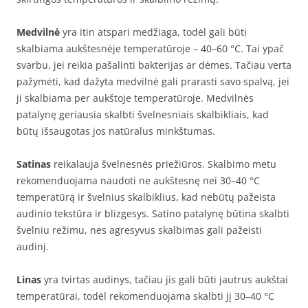
Medvilnė
yra itin atspari medžiaga, todėl gali būti
skalbiama aukštesnėje temperatūroje – 40–60 °C. Tai ypač
svarbu, jei reikia pašalinti bakterijas ar dėmes. Tačiau verta
pažymėti, kad dažyta medvilnė gali prarasti savo spalvą, jei
ji skalbiama per aukštoje temperatūroje. Medvilnės
patalynę geriausia skalbti švelnesniais skalbikliais, kad
būtų išsaugotas jos natūralus minkštumas.
Satinas
reikalauja švelnesnės priežiūros. Skalbimo metu
rekomenduojama naudoti ne aukštesnę nei 30–40 °C
temperatūrą ir švelnius skalbiklius, kad nebūtų pažeista
audinio tekstūra ir blizgesys. Satino patalynę būtina skalbti
švelniu režimu, nes agresyvus skalbimas gali pažeisti
audinį.
Linas
yra tvirtas audinys, tačiau jis gali būti jautrus aukštai
temperatūrai, todėl rekomenduojama skalbti jį 30–40 °C