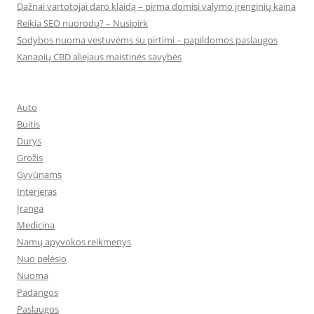
Dažnai vartotojai daro klaidą – pirma domisi valymo įrenginių kaina
Reikia SEO nuorodų? – Nusipirk
Sodybos nuoma vestuvėms su pirtimi – papildomos paslaugos
Kanapių CBD aliejaus maistinės savybės
Auto
Buitis
Durys
Grožis
Gyvūnams
Interjeras
Įranga
Medicina
Namų apyvokos reikmenys
Nuo pelėsio
Nuoma
Padangos
Paslaugos