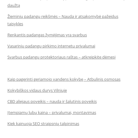
daužtą
Žieminių padangų reikšmės – Nauda ir atsakomybė pažeidus
taisykles
Renkantis padangas žymėjimas yra svarbus
Vasarinių padangų pirkimo internetu privalumai
Svarbus padangų protektoriaus raštas – atkreipkite dėmesį
Kaip pagerinti geriamojo vandens kokybę – Atbulinis osmosas
Kokybiškos vidaus durys Vilniuje
CBD aliejaus poveikis – nauda ir šalutinis poveikis
Įtempiamų lubų kaina – privalumai, montavimas
Kiek kainuoja SEO straipsnių talpinimas