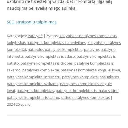
užtikrinti ne tik estetinį vaizdą, bet ir komfortą, ilgalaikį
naudojimą bei sveiką miego aplinką.
SEO straipsniu talpinimas
Kategorijos:
Patalynė
| Žymos:
kokybiskas patalynes komplektas
,
kokybiskas patalynes komplektas is medvilnes
,
kokybiski patalynes
komplektai
,
naturalus patalynes komplektas
,
patalyne
,
patalyne
internetu
,
patalyne komplektas is atlaso
,
patalyne komplektas is
batisto
,
patalyne komplektas is drobes
,
patalyne komplektas is
zakardo
,
patalynes komplektai
,
patalynes komplektai dvigulei lovai
,
patalynes komplektai internetu
,
patalynes komplektai paaugliams
,
patalynes komplektai vaikams
,
patalynes komplektai viengule
lovai
,
patalynes komplektas
,
patalynes komplektas is mako satino
,
patalynes komplektas is satino
,
satino patalynes komplektas
|
2024 20 spalio