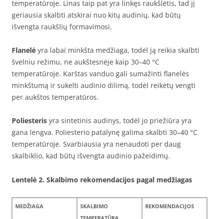
temperatūroje. Linas taip pat yra linkęs raukšlėtis, tad jį
geriausia skalbti atskirai nuo kitų audinių, kad būtų
išvengta raukšlių formavimosi.
Flanelė
yra labai minkšta medžiaga, todėl ją reikia skalbti
švelniu režimu, ne aukštesnėje kaip 30–40 °C
temperatūroje. Karštas vanduo gali sumažinti flanelės
minkštumą ir sukelti audinio dilimą, todėl reikėtų vengti
per aukštos temperatūros.
Poliesteris
yra sintetinis audinys, todėl jo priežiūra yra
gana lengva. Poliesterio patalynę galima skalbti 30–40 °C
temperatūroje. Svarbiausia yra nenaudoti per daug
skalbiklio, kad būtų išvengta audinio pažeidimų.
Lentelė 2. Skalbimo rekomendacijos pagal medžiagas
MEDŽIAGA
SKALBIMO
REKOMENDACIJOS
TEMPERATŪRA