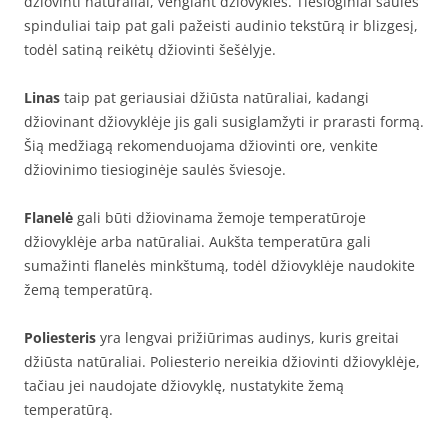
džiovinti natūraliai, vengiant džiovyklės. Tiesioginiai saulės
spinduliai taip pat gali pažeisti audinio tekstūrą ir blizgesį,
todėl satiną reikėtų džiovinti šešėlyje.
Linas
taip pat geriausiai džiūsta natūraliai, kadangi
džiovinant džiovyklėje jis gali susiglamžyti ir prarasti formą.
Šią medžiagą rekomenduojama džiovinti ore, venkite
džiovinimo tiesioginėje saulės šviesoje.
Flanelė
gali būti džiovinama žemoje temperatūroje
džiovyklėje arba natūraliai. Aukšta temperatūra gali
sumažinti flanelės minkštumą, todėl džiovyklėje naudokite
žemą temperatūrą.
Poliesteris
yra lengvai prižiūrimas audinys, kuris greitai
džiūsta natūraliai. Poliesterio nereikia džiovinti džiovyklėje,
tačiau jei naudojate džiovyklę, nustatykite žemą
temperatūrą.