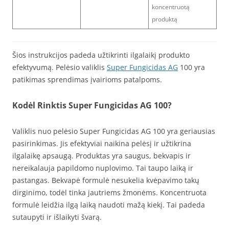
koncentruotą
produktą
Šios instrukcijos padeda užtikrinti ilgalaikį produkto
efektyvumą. Pelėsio valiklis
Super Fungicidas AG
100 yra
patikimas sprendimas įvairioms patalpoms.
Kodėl Rinktis Super Fungicidas AG 100?
Valiklis nuo pelėsio Super Fungicidas AG 100 yra geriausias
pasirinkimas. Jis efektyviai naikina pelėsį ir užtikrina
ilgalaikę apsaugą. Produktas yra saugus, bekvapis ir
nereikalauja papildomo nuplovimo. Tai taupo laiką ir
pastangas. Bekvapė formulė nesukelia kvėpavimo takų
dirginimo, todėl tinka jautriems žmonėms. Koncentruota
formulė leidžia ilgą laiką naudoti mažą kiekį. Tai padeda
sutaupyti ir išlaikyti švarą.