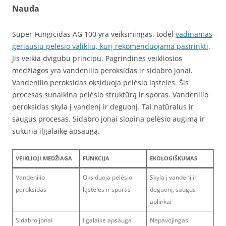
Nauda
Super Fungicidas AG 100 yra veiksmingas, todėl
vadinamas
geriausiu pelėsio valikliu, kurį rekomenduojama pasirinkti
.
Jis veikia dvigubu principu. Pagrindinės veikliosios
medžiagos yra vandenilio peroksidas ir sidabro jonai.
Vandenilio peroksidas oksiduoja pelėsio ląsteles. Šis
procesas sunaikina pelėsio struktūrą ir sporas. Vandenilio
peroksidas skyla į vandenį ir deguonį. Tai natūralus ir
saugus procesas. Sidabro jonai slopina pelėsio augimą ir
sukuria ilgalaikę apsaugą.
VEIKLIOJI MEDŽIAGA
FUNKCIJA
EKOLOGIŠKUMAS
Vandenilio
Oksiduoja pelėsio
Skyla į vandenį ir
peroksidas
ląsteles ir sporas
deguonį, saugus
aplinkai
Sidabro jonai
Ilgalaikė apsauga
Nepavojingas