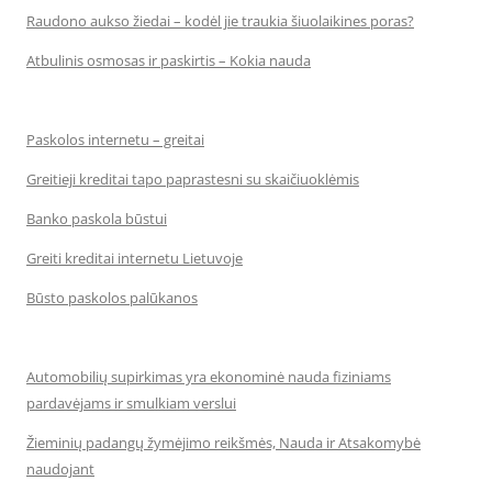
Raudono aukso žiedai – kodėl jie traukia šiuolaikines poras?
Atbulinis osmosas ir paskirtis – Kokia nauda
Paskolos internetu – greitai
Greitieji kreditai tapo paprastesni su skaičiuoklėmis
Banko paskola būstui
Greiti kreditai internetu Lietuvoje
Būsto paskolos palūkanos
Automobilių supirkimas yra ekonominė nauda fiziniams
pardavėjams ir smulkiam verslui
Žieminių padangų žymėjimo reikšmės, Nauda ir Atsakomybė
naudojant