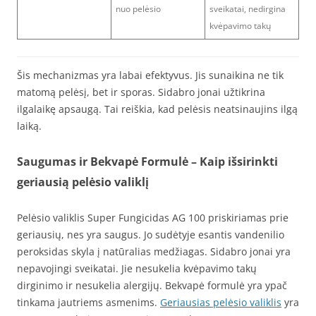
nuo pelėsio
sveikatai, nedirgina
kvėpavimo takų
Šis mechanizmas yra labai efektyvus. Jis sunaikina ne tik
matomą pelėsį, bet ir sporas. Sidabro jonai užtikrina
ilgalaikę apsaugą. Tai reiškia, kad pelėsis neatsinaujins ilgą
laiką.
Saugumas ir Bekvapė Formulė – Kaip išsirinkti
geriausią pelėsio valiklį
Pelėsio valiklis Super Fungicidas AG 100 priskiriamas prie
geriausių, nes yra saugus. Jo sudėtyje esantis vandenilio
peroksidas skyla į natūralias medžiagas. Sidabro jonai yra
nepavojingi sveikatai. Jie nesukelia kvėpavimo takų
dirginimo ir nesukelia alergijų. Bekvapė formulė yra ypač
tinkama jautriems asmenims.
Geriausias pelėsio valiklis
yra