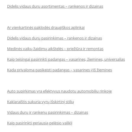
Didelis vidaus durų asortimentas – rankenos ir dizainas
Ar vienkartinės paklodės draugiškos aplinkai
Didelis vidaus durų pasirinkimas – rankenos ir dizainas
Medinės vaikų žaidimų aikštelės – priežiūra ir remontas
Kaip teisingai pasirinkti padangas – vasarines, žiemines, universalias
Kada privaloma pasikeisti padangas – vasarines į/iš žiemines
Auto supirkimas yra efektyvus naudotų automobilių rinkoje
Kaklaraištis sukuria vyrų išskirtinį stilių
Vidaus durų ir rankenų pasirinkimas – dizainas
Kaip pasirinkti geriausią pelėsio valiklį