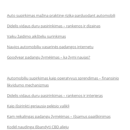
Auto supirkimas mažina praktinę riziką parduodant automobilį
Didelis vidaus durų pasirinkimas – rankenos ir dizainas
Vaikų žaidimo aikštelių surinkimas
Naujos automobilių vasarinės padangos internetu
Goodyear padangų žymėjimas – ką žymi naujas?
Automobilių supirkimas kaip operatyvus sprendimas – finansinio
likvidumo mechanizmas
Didelis vidaus durų pasirinkimas – rankenos ir interjeras
Kaip išsirinkti geriausią pelėsio valiklį
Kam reikalingas padangų žymėjimas – Išsamus paaiškinimas
Kodėl naudinga išbandyti CBD aliejų