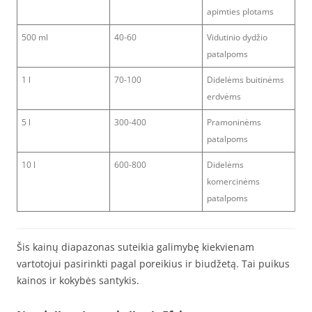
apimties plotams
500 ml
40-60
Vidutinio dydžio
patalpoms
1 l
70-100
Didelėms buitinėms
erdvėms
5 l
300-400
Pramoninėms
patalpoms
10 l
600-800
Didelėms
komercinėms
patalpoms
Šis kainų diapazonas suteikia galimybę kiekvienam
vartotojui pasirinkti pagal poreikius ir biudžetą. Tai puikus
kainos ir kokybės santykis.