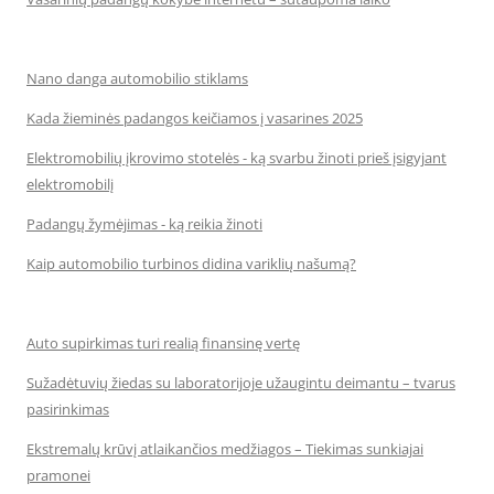
Nano danga automobilio stiklams
Kada žieminės padangos keičiamos į vasarines 2025
Elektromobilių įkrovimo stotelės - ką svarbu žinoti prieš įsigyjant
elektromobilį
Padangų žymėjimas - ką reikia žinoti
Kaip automobilio turbinos didina variklių našumą?
Auto supirkimas turi realią finansinę vertę
Sužadėtuvių žiedas su laboratorijoje užaugintu deimantu – tvarus
pasirinkimas
Ekstremalų krūvį atlaikančios medžiagos – Tiekimas sunkiajai
pramonei