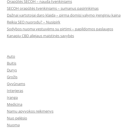
Orapūtės SECOH – nauda tvenkiniams
SECOH orapūtės tvenkiniams – sumanus pasirinkimas
Dažnai vartotojai daro klaidą – pirma domisi valymo įrenginių kaina
Reikia SEO nuorodų? – Nusipirk
Sodybos nuoma vestuvėms su pirtimi – papildomos paslaugos
Kanapių CBD aliejaus maistinės savybės
Auto
Buitis
Durys
Grožis
Gyvūnams
Interjeras
Įranga
Medicina
Namų apyvokos reikmenys
Nuo pelėsio
Nuoma