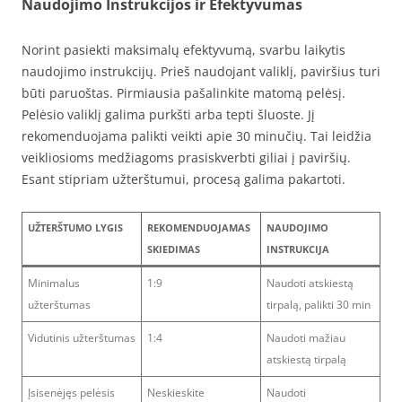
Naudojimo Instrukcijos ir Efektyvumas
Norint pasiekti maksimalų efektyvumą, svarbu laikytis
naudojimo instrukcijų. Prieš naudojant valiklį, paviršius turi
būti paruoštas. Pirmiausia pašalinkite matomą pelėsį.
Pelėsio valiklį galima purkšti arba tepti šluoste. Jį
rekomenduojama palikti veikti apie 30 minučių. Tai leidžia
veikliosioms medžiagoms prasiskverbti giliai į paviršių.
Esant stipriam užterštumui, procesą galima pakartoti.
UŽTERŠTUMO LYGIS
REKOMENDUOJAMAS
NAUDOJIMO
SKIEDIMAS
INSTRUKCIJA
Minimalus
1:9
Naudoti atskiestą
užterštumas
tirpalą, palikti 30 min
Vidutinis užterštumas
1:4
Naudoti mažiau
atskiestą tirpalą
Įsisenėjęs pelėsis
Neskieskite
Naudoti