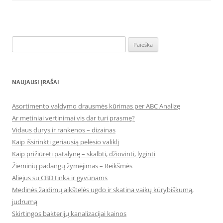
Ieškoti:
NAUJAUSI ĮRAŠAI
Asortimento valdymo drausmės kūrimas per ABC Analizę
Ar metiniai vertinimai vis dar turi prasmę?
Vidaus durys ir rankenos – dizainas
Kaip išsirinkti geriausią pelėsio valiklį
Kaip prižiūrėti patalynę – skalbti, džiovinti, lyginti
Žieminių padangų žymėjimas – Reikšmės
Aliejus su CBD tinka ir gyvūnams
Medinės žaidimų aikštelės ugdo ir skatina vaikų kūrybiškumą,
judrumą
Skirtingos bakterijų kanalizacijai kainos