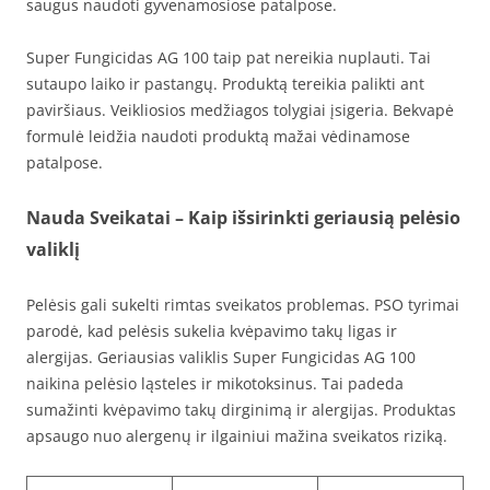
saugus naudoti gyvenamosiose patalpose.
Super Fungicidas AG 100 taip pat nereikia nuplauti. Tai
sutaupo laiko ir pastangų. Produktą tereikia palikti ant
paviršiaus. Veikliosios medžiagos tolygiai įsigeria. Bekvapė
formulė leidžia naudoti produktą mažai vėdinamose
patalpose.
Nauda Sveikatai – Kaip išsirinkti geriausią pelėsio
valiklį
Pelėsis gali sukelti rimtas sveikatos problemas. PSO tyrimai
parodė, kad pelėsis sukelia kvėpavimo takų ligas ir
alergijas. Geriausias valiklis Super Fungicidas AG 100
naikina pelėsio ląsteles ir mikotoksinus. Tai padeda
sumažinti kvėpavimo takų dirginimą ir alergijas. Produktas
apsaugo nuo alergenų ir ilgainiui mažina sveikatos riziką.