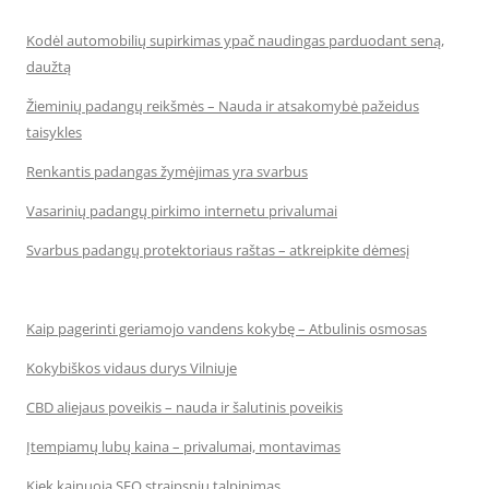
Kodėl automobilių supirkimas ypač naudingas parduodant seną,
daužtą
Žieminių padangų reikšmės – Nauda ir atsakomybė pažeidus
taisykles
Renkantis padangas žymėjimas yra svarbus
Vasarinių padangų pirkimo internetu privalumai
Svarbus padangų protektoriaus raštas – atkreipkite dėmesį
Kaip pagerinti geriamojo vandens kokybę – Atbulinis osmosas
Kokybiškos vidaus durys Vilniuje
CBD aliejaus poveikis – nauda ir šalutinis poveikis
Įtempiamų lubų kaina – privalumai, montavimas
Kiek kainuoja SEO straipsnių talpinimas