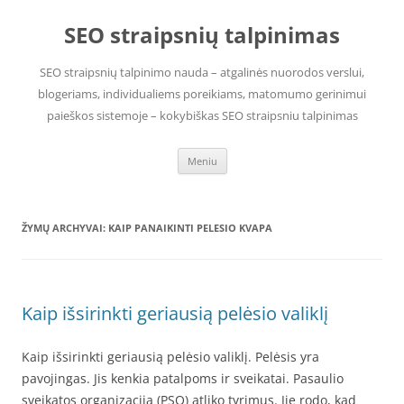
Pereiti
prie
SEO straipsnių talpinimas
turinio
SEO straipsnių talpinimo nauda – atgalinės nuorodos verslui,
blogeriams, individualiems poreikiams, matomumo gerinimui
paieškos sistemoje – kokybiškas SEO straipsniu talpinimas
Meniu
ŽYMŲ ARCHYVAI:
KAIP PANAIKINTI PELESIO KVAPA
Kaip išsirinkti geriausią pelėsio valiklį
Kaip išsirinkti geriausią pelėsio valiklį. Pelėsis yra
pavojingas. Jis kenkia patalpoms ir sveikatai. Pasaulio
sveikatos organizacija (PSO) atliko tyrimus. Jie rodo, kad