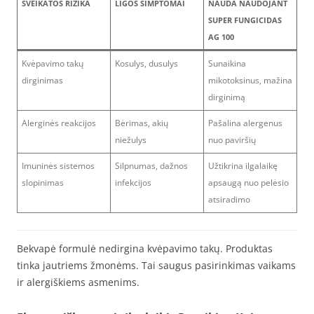
SVEIKATOS RIZIKA
LIGOS SIMPTOMAI
NAUDA NAUDOJANT
SUPER FUNGICIDAS
AG 100
Kvėpavimo takų
Kosulys, dusulys
Sunaikina
dirginimas
mikotoksinus, mažina
dirginimą
Alerginės reakcijos
Bėrimas, akių
Pašalina alergenus
niežulys
nuo paviršių
Imuninės sistemos
Silpnumas, dažnos
Užtikrina ilgalaikę
slopinimas
infekcijos
apsaugą nuo pelėsio
atsiradimo
Bekvapė formulė nedirgina kvėpavimo takų. Produktas
tinka jautriems žmonėms. Tai saugus pasirinkimas vaikams
ir alergiškiems asmenims.