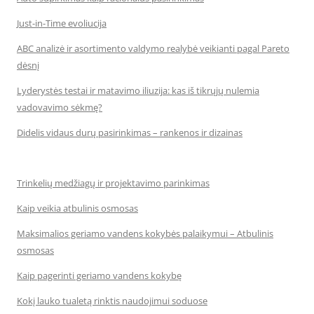
Just-in-Time evoliucija
ABC analizė ir asortimento valdymo realybė veikianti pagal Pareto
dėsnį
Lyderystės testai ir matavimo iliuzija: kas iš tikrųjų nulemia
vadovavimo sėkmę?
Didelis vidaus durų pasirinkimas – rankenos ir dizainas
Trinkelių medžiagų ir projektavimo parinkimas
Kaip veikia atbulinis osmosas
Maksimalios geriamo vandens kokybės palaikymui – Atbulinis
osmosas
Kaip pagerinti geriamo vandens kokybę
Kokį lauko tualetą rinktis naudojimui soduose