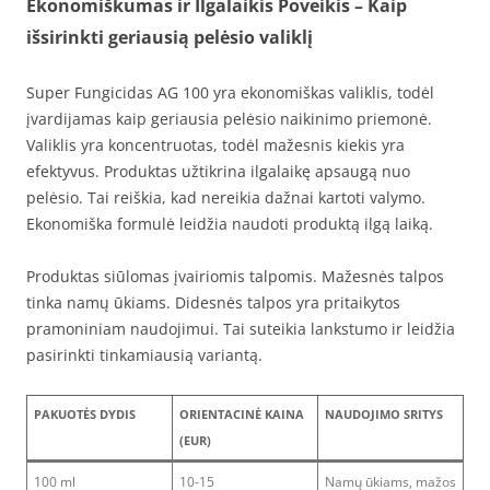
Ekonomiškumas ir Ilgalaikis Poveikis – Kaip
išsirinkti geriausią pelėsio valiklį
Super Fungicidas AG 100 yra ekonomiškas valiklis, todėl
įvardijamas kaip geriausia pelėsio naikinimo priemonė.
Valiklis yra koncentruotas, todėl mažesnis kiekis yra
efektyvus. Produktas užtikrina ilgalaikę apsaugą nuo
pelėsio. Tai reiškia, kad nereikia dažnai kartoti valymo.
Ekonomiška formulė leidžia naudoti produktą ilgą laiką.
Produktas siūlomas įvairiomis talpomis. Mažesnės talpos
tinka namų ūkiams. Didesnės talpos yra pritaikytos
pramoniniam naudojimui. Tai suteikia lankstumo ir leidžia
pasirinkti tinkamiausią variantą.
PAKUOTĖS DYDIS
ORIENTACINĖ KAINA
NAUDOJIMO SRITYS
(EUR)
100 ml
10-15
Namų ūkiams, mažos