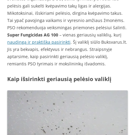
pelėsis gali sukelti kvėpavimo takų ligas ir alergijas.
Mikotoksinai, išskiriami pelėsio, dirgina kvėpavimo takus.
Tai ypač pavojinga vaikams ir vyresnio amžiaus žmonėms.
PSO rekomenduoja veiksmingas priemones pelėsiui šalinti.
Super Fungicidas AG 100
– vienas geriausių valiklių, kurį
naudinga ir praktiška pasirinkti
. Šį valiklį siūlo Buksvarus.lt.
Jis yra bekvapis, efektyvus ir nebrangus. Straipsnyje
aptarsime, kaip pasirinkti geriausią pelėsio valiklį,
remiantis PSO tyrimais ir mokslininkų išvadomis.
Kaip išsirinkti geriausią pelėsio valiklį