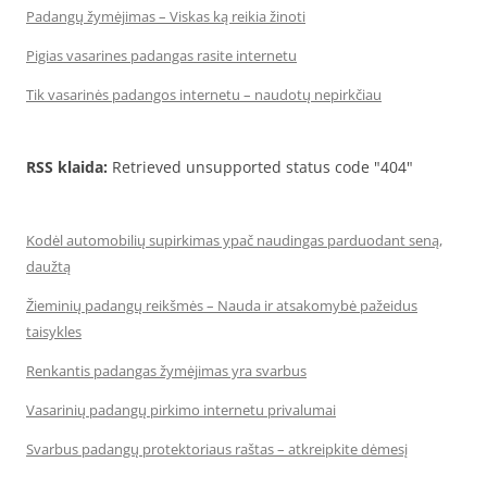
Padangų žymėjimas – Viskas ką reikia žinoti
Pigias vasarines padangas rasite internetu
Tik vasarinės padangos internetu – naudotų nepirkčiau
RSS klaida:
Retrieved unsupported status code "404"
Kodėl automobilių supirkimas ypač naudingas parduodant seną,
daužtą
Žieminių padangų reikšmės – Nauda ir atsakomybė pažeidus
taisykles
Renkantis padangas žymėjimas yra svarbus
Vasarinių padangų pirkimo internetu privalumai
Svarbus padangų protektoriaus raštas – atkreipkite dėmesį