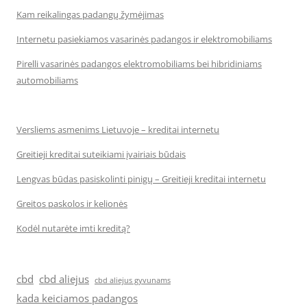
Kam reikalingas padangų žymėjimas
Internetu pasiekiamos vasarinės padangos ir elektromobiliams
Pirelli vasarinės padangos elektromobiliams bei hibridiniams
automobiliams
Versliems asmenims Lietuvoje – kreditai internetu
Greitieji kreditai suteikiami įvairiais būdais
Lengvas būdas pasiskolinti pinigų – Greitieji kreditai internetu
Greitos paskolos ir kelionės
Kodėl nutarėte imti kreditą?
cbd
cbd aliejus
cbd aliejus gyvunams
kada keiciamos padangos