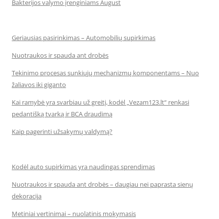
Bakterijos valymo įrenginiams August
Geriausias pasirinkimas – Automobilių supirkimas
Nuotraukos ir spauda ant drobės
Tekinimo procesas sunkiųjų mechanizmų komponentams – Nuo
žaliavos iki giganto
Kai ramybė yra svarbiau už greitį, kodėl „Vezam123.lt“ renkasi
pedantišką tvarką ir BCA draudimą
Kaip pagerinti užsakymų valdymą?
Kodėl auto supirkimas yra naudingas sprendimas
Nuotraukos ir spauda ant drobės – daugiau nei paprasta sienų
dekoracija
Metiniai vertinimai – nuolatinis mokymasis