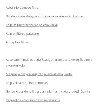
Atbulinio osmoso filtrai
Didelis vidaus durų pasirinkimas – rankenos ir dizainas
Kaip išsirinkti geriausią pelėsio valiklį
Kaip prižiūrėti patalynę
Aquaphor filtrai
Auto supirkimas padeda išsaugoti transporto vertę žiedinėje
ekonomikoje
Magnolija nežydi? Augintoja Ieva atsako, kodėl
Kaip veikia atbulinis osmosas
Geriamo vandens filtrų pasirinkimas – kada pradėti rūpintis
Pagrindinė atbulinio osmoso paskirtis