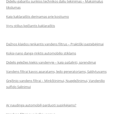
Didelių gabaritų sunkios technikos dalių tekinimas – Maksimalus
tikslumas
Kaip kaklaraištis derinamas prie kostiumo
Vyrų stilius keičiantis kaklaraištis
Dažnos klaidos renkantis vandens filtrus – Praktiški pastebėjimai
Kokią nano dangą rinktis automobilio stiklams
Didelis geležies kiekis vandenyje – kaip pašalinti, sprendimai
Vandens filtrai kavos aparatams, ledo generatoriams, šaldytuvams
Gręžinio vandens filtrai – Minkštinimui, Nugeležinimui, Vandenilio
sulfido šalinimui
Ar naudinga automobilį parduoti supirkėjams?