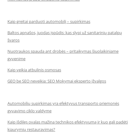
Kaip greitai parduoti automobilį – supirkimas
Baltos apnašos, juodas įspūdis: kas slypi už sanitarinių patalpų
švaros
Nuotraukos spauda ant drobės – pritaikymas šiuolaikiniame
gyvenime
Kaip veikia atbulinis osmosas
GEO be SEO neveikia: SEO Mokymai eksperto įžvalgos
Automobilių supirkimas yra efektyvus transporto priemonės
gyvavimo ciklo valdyme
Kaip išdilęs ovalas mažina technikos efektyvumą ir kuo gali padėti
kiaurymių restauravimas?