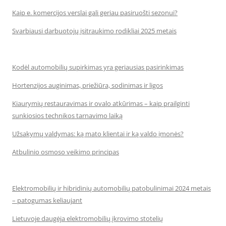
Kaip e. komercijos verslai gali geriau pasiruošti sezonui?
Svarbiausi darbuotojų įsitraukimo rodikliai 2025 metais
Kodėl automobilių supirkimas yra geriausias pasirinkimas
Hortenzijos auginimas, priežiūra, sodinimas ir ligos
Kiaurymių restauravimas ir ovalo atkūrimas – kaip prailginti
sunkiosios technikos tarnavimo laiką
Užsakymų valdymas: ką mato klientai ir ką valdo įmonės?
Atbulinio osmoso veikimo principas
Elektromobilių ir hibridinių automobilių patobulinimai 2024 metais
– patogumas keliaujant
Lietuvoje daugėja elektromobilių įkrovimo stotelių