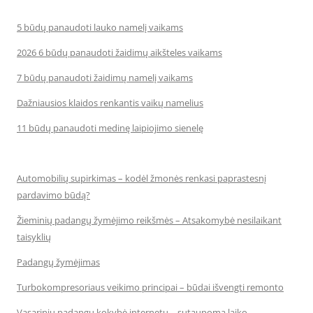
5 būdų panaudoti lauko namelį vaikams
2026 6 būdų panaudoti žaidimų aikšteles vaikams
7 būdų panaudoti žaidimų namelį vaikams
Dažniausios klaidos renkantis vaikų namelius
11 būdų panaudoti medinę laipiojimo sienelę
Automobilių supirkimas – kodėl žmonės renkasi paprastesnį
pardavimo būdą?
Žieminių padangų žymėjimo reikšmės – Atsakomybė nesilaikant
taisyklių
Padangų žymėjimas
Turbokompresoriaus veikimo principai – būdai išvengti remonto
Vasarinių padangų kokybė internetu – sutaupoma laiko