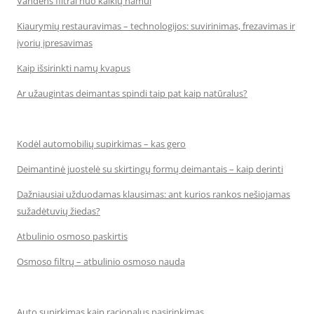
Vandens filtrai nuo kalkių namui
Kiaurymių restauravimas – technologijos: suvirinimas, frezavimas ir
įvorių įpresavimas
Kaip išsirinkti namų kvapus
Ar užaugintas deimantas spindi taip pat kaip natūralus?
Kodėl automobilių supirkimas – kas gero
Deimantinė juostelė su skirtingų formų deimantais – kaip derinti
Dažniausiai užduodamas klausimas: ant kurios rankos nešiojamas
sužadėtuvių žiedas?
Atbulinio osmoso paskirtis
Osmoso filtrų – atbulinio osmoso nauda
Auto supirkimas kaip racionalus pasirinkimas