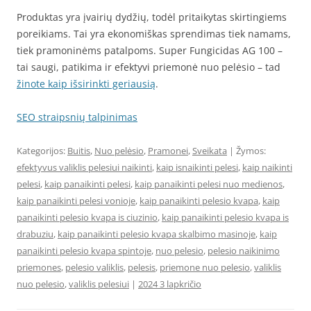
Produktas yra įvairių dydžių, todėl pritaikytas skirtingiems
poreikiams. Tai yra ekonomiškas sprendimas tiek namams,
tiek pramoninėms patalpoms. Super Fungicidas AG 100 –
tai saugi, patikima ir efektyvi priemonė nuo pelėsio – tad
žinote kaip išsirinkti geriausią
.
SEO straipsnių talpinimas
Kategorijos:
Buitis
,
Nuo pelėsio
,
Pramonei
,
Sveikata
| Žymos:
efektyvus valiklis pelesiui naikinti
,
kaip isnaikinti pelesi
,
kaip naikinti
pelesi
,
kaip panaikinti pelesi
,
kaip panaikinti pelesi nuo medienos
,
kaip panaikinti pelesi vonioje
,
kaip panaikinti pelesio kvapa
,
kaip
panaikinti pelesio kvapa is ciuzinio
,
kaip panaikinti pelesio kvapa is
drabuziu
,
kaip panaikinti pelesio kvapa skalbimo masinoje
,
kaip
panaikinti pelesio kvapa spintoje
,
nuo pelesio
,
pelesio naikinimo
priemones
,
pelesio valiklis
,
pelesis
,
priemone nuo pelesio
,
valiklis
nuo pelesio
,
valiklis pelesiui
|
2024 3 lapkričio