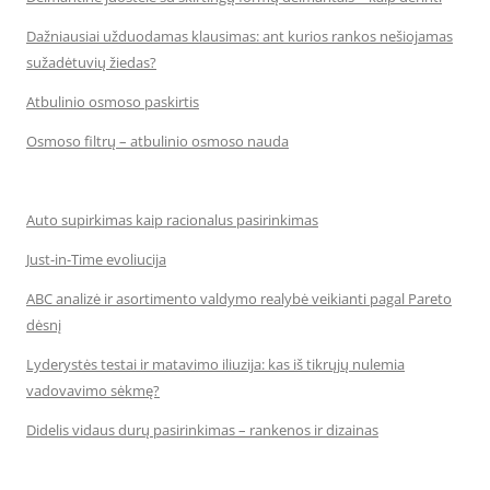
Dažniausiai užduodamas klausimas: ant kurios rankos nešiojamas
sužadėtuvių žiedas?
Atbulinio osmoso paskirtis
Osmoso filtrų – atbulinio osmoso nauda
Auto supirkimas kaip racionalus pasirinkimas
Just-in-Time evoliucija
ABC analizė ir asortimento valdymo realybė veikianti pagal Pareto
dėsnį
Lyderystės testai ir matavimo iliuzija: kas iš tikrųjų nulemia
vadovavimo sėkmę?
Didelis vidaus durų pasirinkimas – rankenos ir dizainas