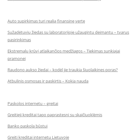
Auto supirkimas turi realią finansinę vertę
Sužadėtuvių žiedas su laboratorijoje užaugintu deimantu – tvarus
pasirinkimas
Ekstremalų krūvį atlaikančios medžiagos – Tiekimas sunkiajai
pramonei
Raudono aukso žiedai – kodėl jie traukia šiuolaikines poras?
Atbulinis osmosas ir paskirtis – Kokia nauda
Paskolos internetu – greitai
Greitieji kreditai tapo paprastesni su skaičiuoklėmis
Banko paskola būstui
Greiti kreditai internetu Lietuvoje