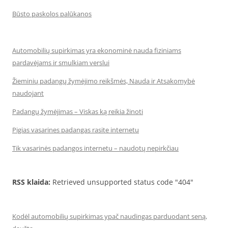
Būsto paskolos palūkanos
Automobilių supirkimas yra ekonominė nauda fiziniams
pardavėjams ir smulkiam verslui
Žieminių padangų žymėjimo reikšmės, Nauda ir Atsakomybė
naudojant
Padangų žymėjimas – Viskas ką reikia žinoti
Pigias vasarines padangas rasite internetu
Tik vasarinės padangos internetu – naudotų nepirkčiau
RSS klaida:
Retrieved unsupported status code "404"
Kodėl automobilių supirkimas ypač naudingas parduodant seną,