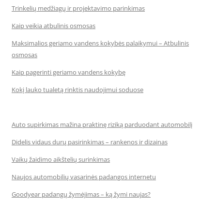
Trinkelių medžiagų ir projektavimo parinkimas
Kaip veikia atbulinis osmosas
Maksimalios geriamo vandens kokybės palaikymui – Atbulinis
osmosas
Kaip pagerinti geriamo vandens kokybę
Kokį lauko tualetą rinktis naudojimui soduose
Auto supirkimas mažina praktinę riziką parduodant automobilį
Didelis vidaus durų pasirinkimas – rankenos ir dizainas
Vaikų žaidimo aikštelių surinkimas
Naujos automobilių vasarinės padangos internetu
Goodyear padangų žymėjimas – ką žymi naujas?