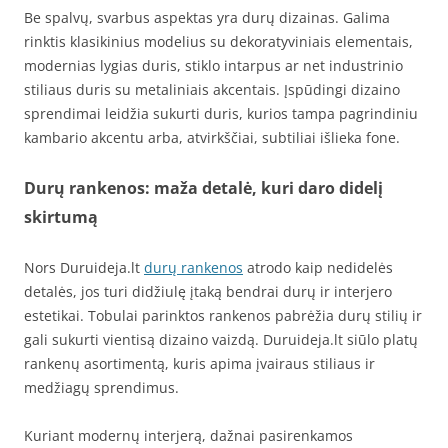
Be spalvų, svarbus aspektas yra durų dizainas. Galima
rinktis klasikinius modelius su dekoratyviniais elementais,
modernias lygias duris, stiklo intarpus ar net industrinio
stiliaus duris su metaliniais akcentais. Įspūdingi dizaino
sprendimai leidžia sukurti duris, kurios tampa pagrindiniu
kambario akcentu arba, atvirkščiai, subtiliai išlieka fone.
Durų rankenos: maža detalė, kuri daro didelį
skirtumą
Nors Duruideja.lt
durų rankenos
atrodo kaip nedidelės
detalės, jos turi didžiulę įtaką bendrai durų ir interjero
estetikai. Tobulai parinktos rankenos pabrėžia durų stilių ir
gali sukurti vientisą dizaino vaizdą. Duruideja.lt siūlo platų
rankenų asortimentą, kuris apima įvairaus stiliaus ir
medžiagų sprendimus.
Kuriant modernų interjerą, dažnai pasirenkamos