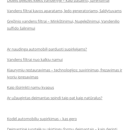
Didelis geležies kiekis vandenyje – kaip pašalinti, sprendimai
Vandens filtrai kavos aparatams, ledo generatoriams, šaldytuvams
Gręžinio vandens filtrai – Minkštinimui, Nugeležinimui, Vandenilio
sulfido šalinimui
Ar naudinga automobilį parduoti supirkėjams?
Vandens filtrai nuo kalkių namui
Kiaurymių restauravimas – technologijos: suvirinimas, frezavimas ir
įvorių įpresavimas
Kaip išsirinkti namų kvapus
Ar užaugintas deimantas spindi taip pat kaip natūralus?
Kodėl automobilių supirkimas – kas gero
Deimantinė juostelė su skirtingų formų deimantais – kaip derinti