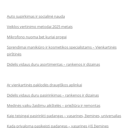
Auto supirkimas ir socialinė nauda
Veiklos vertinimo metodai 2025 metais
Mikrofono nuoma bet kuriai progai
Sprendimai manikiūro ir kosmetikos specialistams – Vienkartinės
pirštinės
Didelis vidaus durų asortimentas – rankenos ir dizainas
Ar vienkartinės paklodės draugiškos aplinkai
Didelis vidaus durų pasirinkimas – rankenos ir dizainas
Medinės vaikų žaidimų aikštelės – priežiūra ir remontas
Kaip teisingai pasirinkti padangas – vasarines, žiemines, universalias
Kada privaloma pasikeisti padangas – vasarines į/iš žiemines