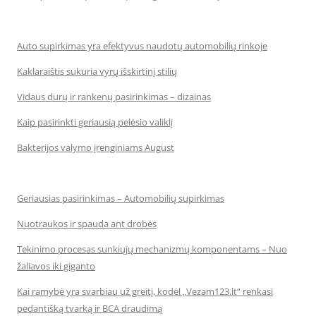
Auto supirkimas yra efektyvus naudotų automobilių rinkoje
Kaklaraištis sukuria vyrų išskirtinį stilių
Vidaus durų ir rankenų pasirinkimas – dizainas
Kaip pasirinkti geriausią pelėsio valiklį
Bakterijos valymo įrenginiams August
Geriausias pasirinkimas – Automobilių supirkimas
Nuotraukos ir spauda ant drobės
Tekinimo procesas sunkiųjų mechanizmų komponentams – Nuo
žaliavos iki giganto
Kai ramybė yra svarbiau už greitį, kodėl „Vezam123.lt“ renkasi
pedantišką tvarką ir BCA draudimą