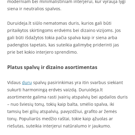
moderniam bei minimalistiniam interjerui, kur vyrauja lygi
siena ir neutralios spalvos.
Duruideja.lt siūlo nematomas duris, kurios gali būti
pritaikytos skirtingoms erdvėms bei dizaino vizijoms. Jos
gali būti išdažytos tokia pačia spalva kaip ir siena arba
padengtos tapetais, kas suteikia galimybę priderinti jas
prie bet kokio interjero sprendimo.
Platus spalvų ir dizaino asortimentas
Vidaus
durų
spalvų pasirinkimas yra itin svarbus siekiant
sukurti harmoningą erdvės vaizdą. Duruideja.lt
asortimente galima rasti įvairių atspalvių bei apdailos duris
– nuo šviesių tonų, tokių kaip balta, smėlio spalva, iki
tamsių bei gilių atspalvių, pavyzdžiui, grafito ar žemės
tonų. Populiarūs medžio raštai, tokie kaip ąžuolas ar
riešutas, suteikia interjerui natūralumo ir jaukumo.