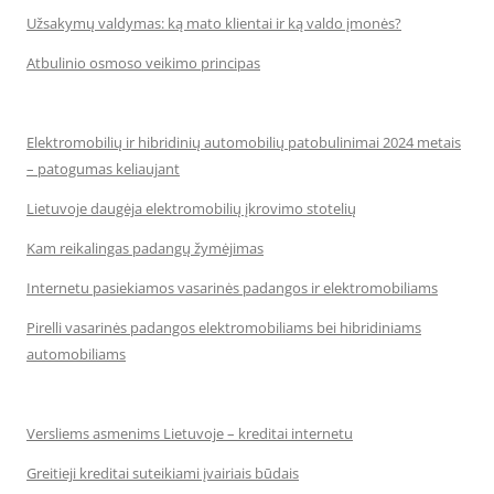
Užsakymų valdymas: ką mato klientai ir ką valdo įmonės?
Atbulinio osmoso veikimo principas
Elektromobilių ir hibridinių automobilių patobulinimai 2024 metais
– patogumas keliaujant
Lietuvoje daugėja elektromobilių įkrovimo stotelių
Kam reikalingas padangų žymėjimas
Internetu pasiekiamos vasarinės padangos ir elektromobiliams
Pirelli vasarinės padangos elektromobiliams bei hibridiniams
automobiliams
Versliems asmenims Lietuvoje – kreditai internetu
Greitieji kreditai suteikiami įvairiais būdais