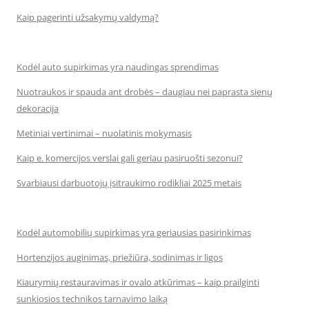
Kaip pagerinti užsakymų valdymą?
Kodėl auto supirkimas yra naudingas sprendimas
Nuotraukos ir spauda ant drobės – daugiau nei paprasta sienų
dekoracija
Metiniai vertinimai – nuolatinis mokymasis
Kaip e. komercijos verslai gali geriau pasiruošti sezonui?
Svarbiausi darbuotojų įsitraukimo rodikliai 2025 metais
Kodėl automobilių supirkimas yra geriausias pasirinkimas
Hortenzijos auginimas, priežiūra, sodinimas ir ligos
Kiaurymių restauravimas ir ovalo atkūrimas – kaip prailginti
sunkiosios technikos tarnavimo laiką