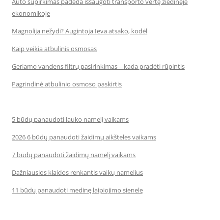
Auto supirkimas padeda išsaugoti transporto vertę žiedinėje
ekonomikoje
Magnolija nežydi? Augintoja Ieva atsako, kodėl
Kaip veikia atbulinis osmosas
Geriamo vandens filtrų pasirinkimas – kada pradėti rūpintis
Pagrindinė atbulinio osmoso paskirtis
5 būdų panaudoti lauko namelį vaikams
2026 6 būdų panaudoti žaidimų aikšteles vaikams
7 būdų panaudoti žaidimų namelį vaikams
Dažniausios klaidos renkantis vaikų namelius
11 būdų panaudoti medinę laipiojimo sienelę