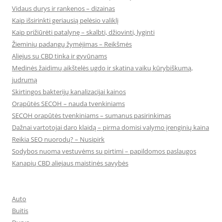
Vidaus durys ir rankenos – dizainas
Kaip išsirinkti geriausią pelėsio valiklį
Kaip prižiūrėti patalynę – skalbti, džiovinti, lyginti
Žieminių padangų žymėjimas – Reikšmės
Aliejus su CBD tinka ir gyvūnams
Medinės žaidimų aikštelės ugdo ir skatina vaikų kūrybiškumą,
judrumą
Skirtingos bakterijų kanalizacijai kainos
Orapūtės SECOH – nauda tvenkiniams
SECOH orapūtės tvenkiniams – sumanus pasirinkimas
Dažnai vartotojai daro klaidą – pirma domisi valymo įrenginių kaina
Reikia SEO nuorodų? – Nusipirk
Sodybos nuoma vestuvėms su pirtimi – papildomos paslaugos
Kanapių CBD aliejaus maistinės savybės
Auto
Buitis