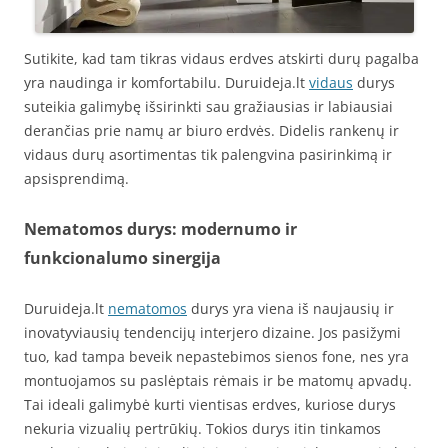
Sutikite, kad tam tikras vidaus erdves atskirti durų pagalba
yra naudinga ir komfortabilu. Duruideja.lt
vidaus
durys
suteikia galimybę išsirinkti sau gražiausias ir labiausiai
derančias prie namų ar biuro erdvės. Didelis rankenų ir
vidaus durų asortimentas tik palengvina pasirinkimą ir
apsisprendimą.
Nematomos durys: modernumo ir
funkcionalumo sinergija
Duruideja.lt
nematomos
durys yra viena iš naujausių ir
inovatyviausių tendencijų interjero dizaine. Jos pasižymi
tuo, kad tampa beveik nepastebimos sienos fone, nes yra
montuojamos su paslėptais rėmais ir be matomų apvadų.
Tai ideali galimybė kurti vientisas erdves, kuriose durys
nekuria vizualių pertrūkių. Tokios durys itin tinkamos