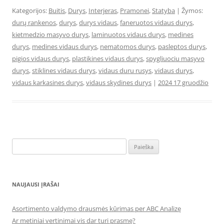
Kategorijos:
Buitis
,
Durys
,
Interjeras
,
Pramonei
,
Statyba
| Žymos:
durų rankenos
,
durys
,
durys vidaus
,
faneruotos vidaus durys
,
kietmedzio masyvo durys
,
laminuotos vidaus durys
,
medines
durys
,
medines vidaus durys
,
nematomos durys
,
pasleptos durys
,
pigios vidaus durys
,
plastikines vidaus durys
,
spygliuociu masyvo
durys
,
stiklines vidaus durys
,
vidaus duru rusys
,
vidaus durys
,
vidaus karkasines durys
,
vidaus skydines durys
|
2024 17 gruodžio
Ieškoti:
NAUJAUSI ĮRAŠAI
Asortimento valdymo drausmės kūrimas per ABC Analizę
Ar metiniai vertinimai vis dar turi prasmę?